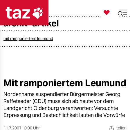

taz zahl ich
archiv-artikel

taz zahl ich
taz zahl ich
mit ramponiertem leumund
themen
politik
öko
Mit ramponiertem Leumund
gesellschaft
Nordenhams suspendierter Bürgermeister Georg
Raffetseder (CDU) muss sich ab heute vor dem
kultur
Landgericht Oldenburg verantworten: Versuchte
Erpressung und Bestechlichkeit lauten die Vorwürfe
sport
11.7.2007
0:00 Uhr
teilen