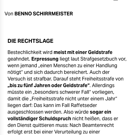
berlin
nord
Von
BENNO SCHIRRMEISTER
wahrheit
verlag
DIE RECHTSLAGE
Bestechlichkeit wird
meist mit einer Geldstrafe
verlag
geahndet.
Erpressung
liegt laut Strafgesetzbuch vor,
veranstaltungen
wenn jemand „einen Menschen zu einer Handlung
nötigt“ und sich dadurch bereichert. Auch der
shop
Versuch ist strafbar. Darauf steht Freiheitsstrafe von
„bis zu fünf Jahren oder Geldstrafe“
. Allerdings
fragen & hilfe
müsste ein „besonders schwerer Fall“ vorliegen,
damit die „Freiheitsstrafe nicht unter einem Jahr“
unterstützen
liegen darf: Das kann im Fall Raffetseder
ausgeschlossen werden. Also würde
sogar ein
abo
vollständiger Schuldspruch
nicht heißen, dass er
genossenschaft
den Dienst quittieren muss: Nach Beamtenrecht
erfolgt erst bei einer Verurteilung zu einer