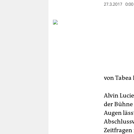
berlin
27.3.2017
0:00
nord
wahrheit
verlag
verlag
veranstaltungen
shop
von
Tabea 
fragen & hilfe
Alvin Luci
unterstützen
der Bühne 
abo
Augen läss
Abschlussv
genossenschaft
Zeitfragen