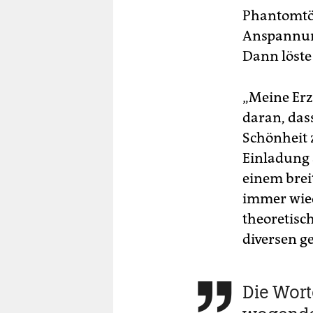
Phantomtön
Anspannung
Dann löste
„Meine Erzi
daran, das
Schönheit 
Einladung 
einem brei
immer wied
theoretisc
diversen ge
Die Wort
