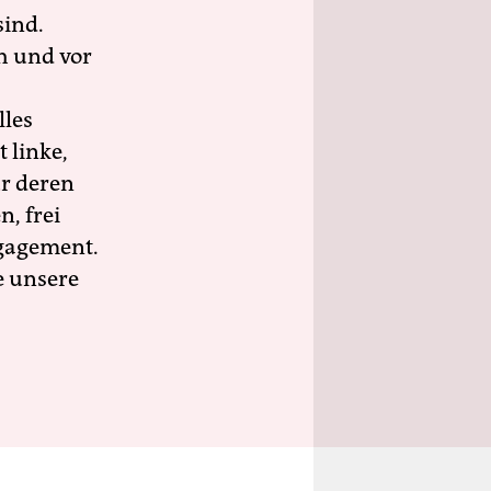
sind.
h und vor
lles
 linke,
ür deren
n, frei
ngagement.
e unsere