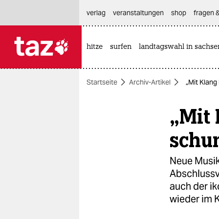
hautnavigation anspringen
hauptinhalt anspringen
footer anspringen
verlag
veranstaltungen
shop
fragen &
hitze
surfen
landtagswahl in sachse

taz zahl ich
taz zahl ich
Startseite
Archiv-Artikel
„Mit Klan
themen
„Mit
politik
öko
schu
gesellschaft
Neue Musik
Abschlussv
kultur
auch der i
sport
wieder im 