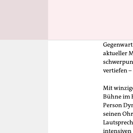
balanciere
wissenscha
der Wirkun
stru­mente
Programm d
Gegenwart 
aktueller M
schwerpunk
vertiefen –
Mit winzig
Bühne im H
Person Dyn
seinen Ohr
Lautspreche
intensiven