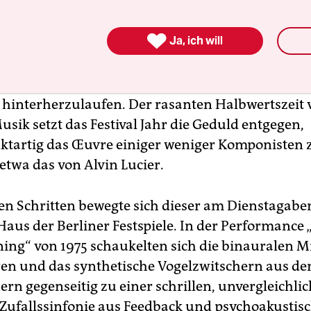
n zwischen Performance, Komposition und
ftlichem Experiment: Sie forschen nach dem We

Ja, ich will
g von Klang und nutzen die natürliche Schwingu
n und Dingen. Insgesamt sechs seiner Stücke fa
er Maerzmusik Zeit. Kein Versuch, dem jüngste
hinterherzulaufen. Der rasanten Halbwertszeit 
usik setzt das Festival Jahr die Geduld entgegen,
tartig das Œuvre einiger weniger Komponisten 
 etwa das von Alvin Lucier.
en Schritten bewegte sich dieser am Dienstagabe
aus der Berliner Festspiele. In der Performance 
ing“ von 1975 schaukelten sich die binauralen M
en und das synthetische Vogelzwitschern aus de
rn gegenseitig zu einer schrillen, unvergleichlic
 Zufallssinfonie aus Feedback und psychoakustis