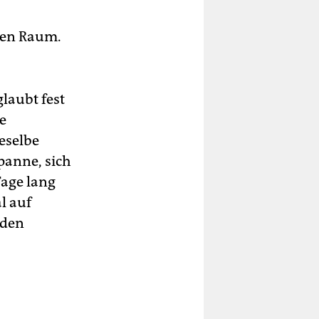
den Raum.
laubt fest
e
eselbe
panne, sich
Tage lang
l auf
 den