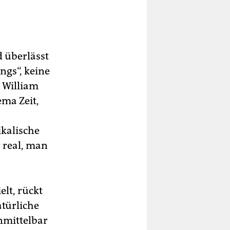
 überlässt
ngs“, keine
r William
ma Zeit,
ikalische
 real, man
elt, rückt
atürliche
nmittelbar