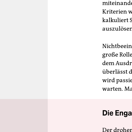
miteinander
Kriterien w
kalkuliert
auszulöse
Nichtbeein
große Rolle
dem Ausdru
überlässt 
wird passie
warten. Ma
Die Enga
Der drohe