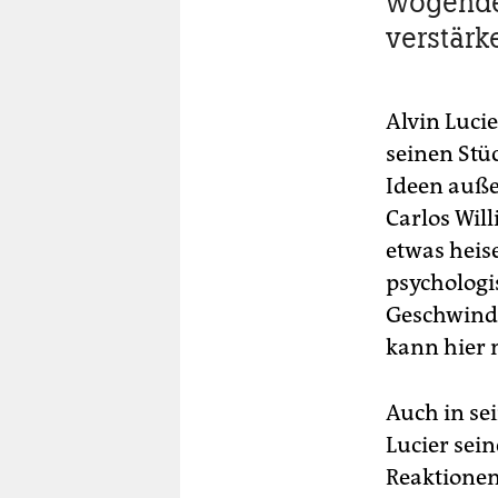
wogende
verstärk
Alvin Luci
seinen Stü
Ideen außer
Carlos Wil
etwas heise
psychologi
Geschwindi
kann hier 
Auch in sei
Lucier sei
Reaktionen