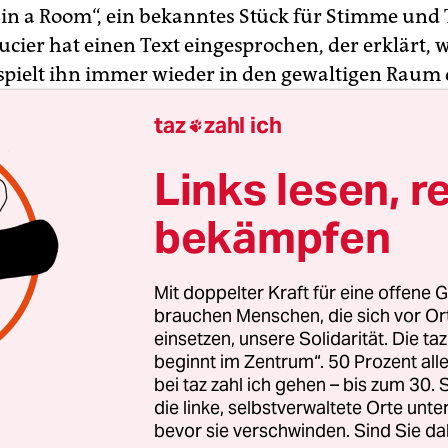
 in a Room“, ein bekanntes Stück für Stimme un
ucier hat einen Text eingesprochen, der erklärt, 
 spielt ihn immer wieder in den gewaltigen Raum 
raftwerks mit den nackten Betonwänden und ni
taz
zahl ich

 jedes Mal erneut auf.
Links lesen, r
der fünften Wiederaufnahme des eingesprochen
ich die S-Laute deutlich zu verschärfen, und ein 
bekämpfen
en an. Nach etwa zwanzig Minuten ist fast nur no
 Resonanz des ursprünglich gesprochenen Texts 
Mit doppelter Kraft für eine offene G
haben ihre Form verloren. Stattdessen beginnen s
brauchen Menschen, die sich vor O
esonanzen sich selbst zu verstärken.
einsetzen, unsere Solidarität. Die ta
beginnt im Zentrum“. 50 Prozent a
bei taz zahl ich gehen – bis zum 30
er ist Komponist und Klangkünstler. 1931 wurde e
die linke, selbstverwaltete Orte unte
chen Na­shua, New Hampshire geboren. Seine St
bevor sie verschwinden. Sind Sie da