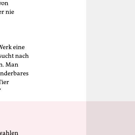
 von
er nie
Werk eine
 sucht nach
en. Man
Wunderbares
Tier
“
wahlen