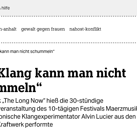
 hilfe
n-anhalt
gewalt gegen frauen
nahost-konflikt
g kann man nicht schummeln“
 Klang kann man nicht
mmeln“
 „The Long Now“ hieß die 30-stündige
eranstaltung des 10-tägigen Festivals Maerzmusik
konische Klangexperimentator Alvin Lucier aus de
Kraftwerk performte