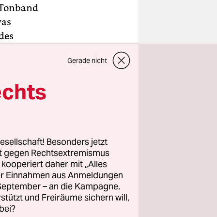
d Tonband
was
des
mmt die
Gerade nicht
echts
en Texts
Fiepen
ch die
zu hören.
esellschaft! Besonders jetzt
ich die
rt gegen Rechtsextremismus
z kooperiert daher mit „Alles
ller Einnahmen aus Anmeldungen
. September – an die Kampagne,
r im
rstützt und Freiräume sichern will,
ücke
bei?