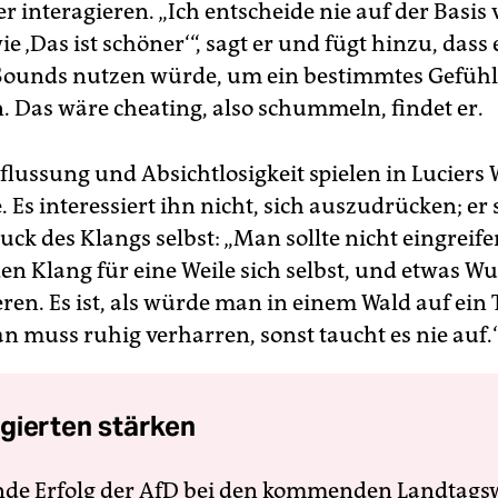
 interagieren. „Ich entscheide nie auf der Basis
ie ‚Das ist schöner‘ “, sagt er und fügt hinzu, dass 
 Sounds nutzen würde, um ein bestimmtes Gefühl
n. Das wäre
cheating,
also schummeln, findet er.
flussung und Absichtlosigkeit spielen in Luciers 
. Es inte­ressiert ihn nicht, sich auszudrücken; er
ck des Klangs selbst: „Man sollte nicht eingreif
den Klang für eine Weile sich selbst, und etwas 
ren. Es ist, als würde man in einem Wald auf ein 
n muss ruhig verharren, sonst taucht es nie auf.
gierten stärken
nde Erfolg der AfD bei den kommenden Landtags