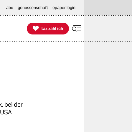
abo
genossenschaft
epaper login

taz zahl ich
taz zahl ich
, bei der
n USA