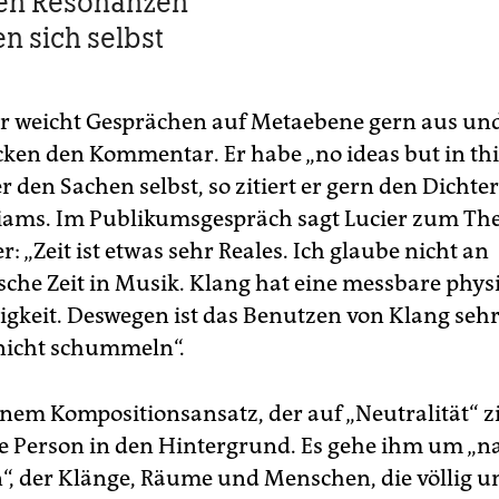
n Resonanzen
en sich selbst
er weicht Gesprächen auf Metaebene gern aus und
cken den Kommentar. Er habe „no ideas but in thi
 den Sachen selbst, so zitiert er gern den Dichte
liams. Im Publikumsgespräch sagt Lucier zum The
r: „Zeit ist etwas sehr Reales. Ich glaube nicht an
sche Zeit in Musik. Klang hat eine messbare phys
gkeit. Deswegen ist das Benutzen von Klang sehr
nicht schummeln“.
nem Komposi­tions­ansatz, der auf „Neutralität“ zi
ne Person in den Hintergrund. Es gehe ihm um „n
“, der Klänge, Räume und Menschen, die völlig u