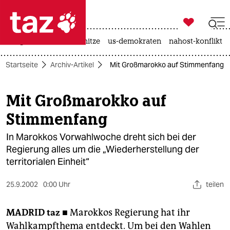

taz zahl ich
krieg in der ukraine
hitze
us-demokraten
nahost-konflikt

taz zahl ich
Startseite
Archiv-Artikel
Mit Großmarokko auf Stimmenfang
taz zahl ich
themen
Mit Großmarokko auf
Stimmenfang
politik
In Marokkos Vorwahlwoche dreht sich bei der
öko
Regierung alles um die „Wiederherstellung der
territorialen Einheit“
gesellschaft
kultur
25.9.2002
0:00 Uhr
teilen
sport
MADRID
taz ■
Marokkos Regierung hat ihr
Wahlkampfthema entdeckt. Um bei den Wahlen