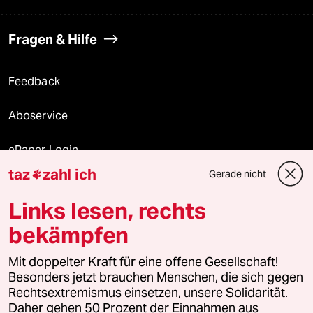
Fragen & Hilfe
Feedback
Aboservice
ePaper Login
taz
zahl ich
Gerade nicht

Downloads für Abonnierende
Links lesen, rechts
bekämpfen
© 2026 taz Verlags und Vertriebs GmbH
Mit doppelter Kraft für eine offene Gesellschaft!
Alle Rechte vorbehalten. Bei rechtlichen Fragen oder für Genehmigungen
wenden Sie sich bitte an
lizenzen@taz.de
Besonders jetzt brauchen Menschen, die sich gegen
Rechtsextremismus einsetzen, unsere Solidarität.
Daher gehen 50 Prozent der Einnahmen aus