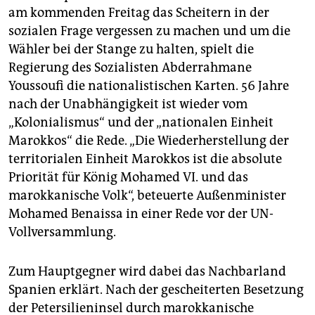
berlin
am kommenden Freitag das Scheitern in der
sozialen Frage vergessen zu machen und um die
nord
Wähler bei der Stange zu halten, spielt die
wahrheit
Regierung des Sozialisten Abderrahmane
Youssoufi die nationalistischen Karten. 56 Jahre
verlag
nach der Unabhängigkeit ist wieder vom
„Kolonialismus“ und der „nationalen Einheit
verlag
Marokkos“ die Rede. „Die Wiederherstellung der
veranstaltungen
territorialen Einheit Marokkos ist die absolute
Priorität für König Mohamed VI. und das
shop
marokkanische Volk“, beteuerte Außenminister
fragen & hilfe
Mohamed Benaissa in einer Rede vor der UN-
Vollversammlung.
unterstützen
abo
Zum Hauptgegner wird dabei das Nachbarland
Spanien erklärt. Nach der gescheiterten Besetzung
genossenschaft
der Petersilieninsel durch marokkanische