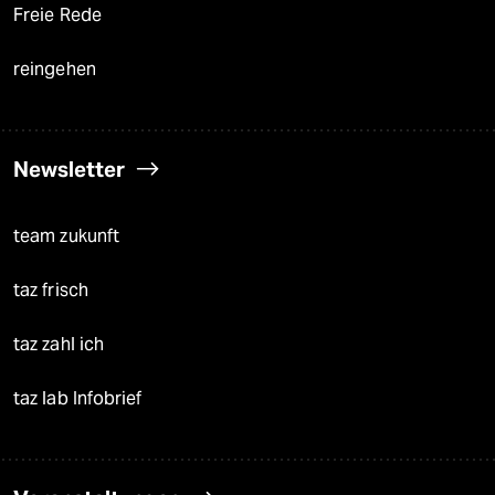
Freie Rede
reingehen
Newsletter
team zukunft
taz frisch
taz zahl ich
taz lab Infobrief