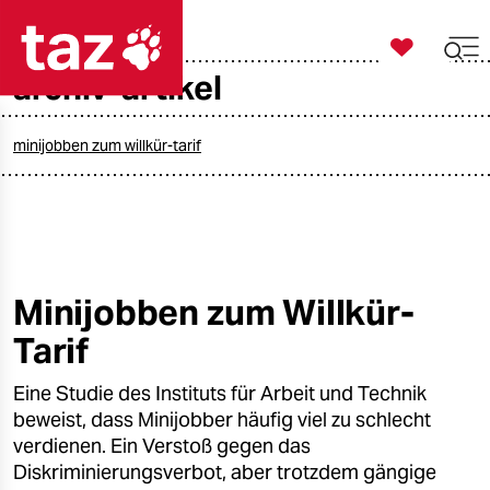

taz zahl ich
archiv-artikel

taz zahl ich
taz zahl ich
minijobben zum willkür-tarif
themen
politik
öko
Minijobben zum Willkür-
Tarif
gesellschaft
Eine Studie des Instituts für Arbeit und Technik
kultur
beweist, dass Minijobber häufig viel zu schlecht
sport
verdienen. Ein Verstoß gegen das
Diskriminierungsverbot, aber trotzdem gängige