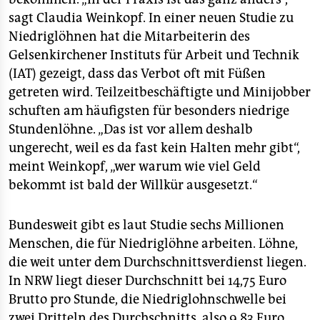
epaper login
sagt Claudia Weinkopf. In einer neuen Studie zu
Niedriglöhnen hat die Mitarbeiterin des
Gelsenkirchener Instituts für Arbeit und Technik
(IAT) gezeigt, dass das Verbot oft mit Füßen
getreten wird. Teilzeitbeschäftigte und Minijobber
schuften am häufigsten für besonders niedrige
Stundenlöhne. „Das ist vor allem deshalb
ungerecht, weil es da fast kein Halten mehr gibt“,
meint Weinkopf, „wer warum wie viel Geld
bekommt ist bald der Willkür ausgesetzt.“
Bundesweit gibt es laut Studie sechs Millionen
Menschen, die für Niedriglöhne arbeiten. Löhne,
die weit unter dem Durchschnittsverdienst liegen.
In NRW liegt dieser Durchschnitt bei 14,75 Euro
Brutto pro Stunde, die Niedriglohnschwelle bei
zwei Dritteln des Durchschnitts, also 9,83 Euro