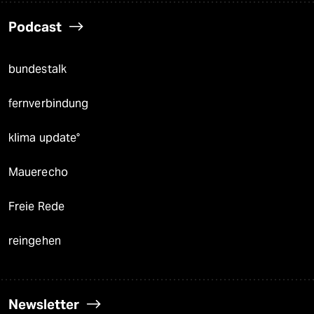
Podcast
bundestalk
fernverbindung
klima update°
Mauerecho
Freie Rede
reingehen
Newsletter