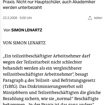
berlin
Praxis. Nicht nur Hauptschüler, auch Akademiker
werden unterbezahlt
nord
23.3.2006
0:00 Uhr
teilen
wahrheit
Von
SIMON LENARTZ
verlag
verlag
VON
SIMON LENARTZ
veranstaltungen
„Ein teilzeitbeschäftigter Arbeitnehmer darf
shop
wegen der Teilzeitarbeit nicht schlechter
behandelt werden als ein vergleichbarer
fragen & hilfe
vollzeitbeschäftigter Arbeitnehmer“, besagt
unterstützen
Paragraph 4 des Teilzeit- und Befristungsgesetz
(TzBfG). Das Diskriminierungsverbot soll
abo
Minijobbern und Teilzeitbeschäftigten die gleiche
genossenschaft
Bezahlung sichern, wie sie „normal“ Beschäftigte
bekommen. „In der Praxis ist das ganz anders“,