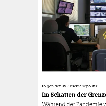
berlin
nord
wahrheit
verlag
verlag
veranstaltungen
shop
fragen & hilfe
unterstützen
Folgen der US-Abschiebepolitik
abo
Im Schatten der Grenz
genossenschaft
Während der Pandemie 