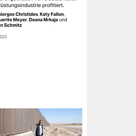
üstungsindustrie profitiert.
iorgos Christides
,
Katy Fallon
,
uerite Meyer
,
Deana Mrkaja
und
an Schmitz
2025