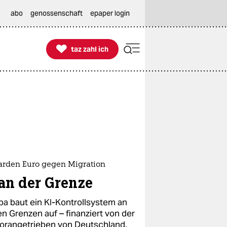
abo
genossenschaft
epaper login

taz zahl ich
taz zahl ich
iarden Euro gegen Migration
 an der Grenze
pa baut ein KI-Kontrollsystem an
en Grenzen auf – finanziert von der
vorangetrieben von Deutschland.