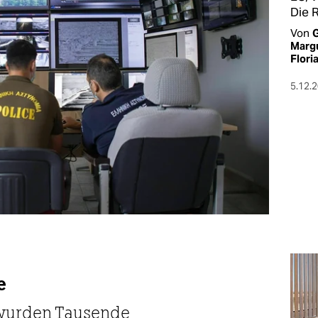
Die R
Von
G
Marg
Flori
5.12.
e
wurden Tausende