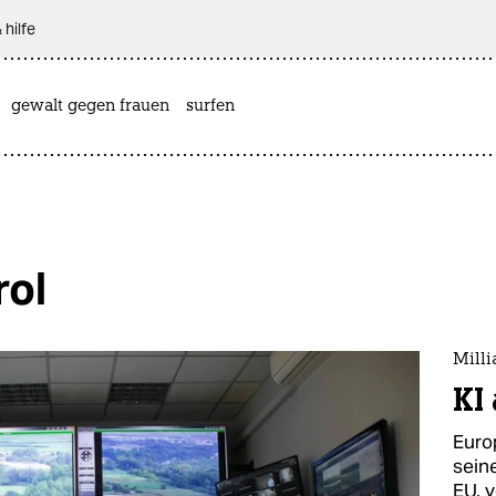
 hilfe
gewalt gegen frauen
surfen
rol
Mill
KI
Euro
sein
EU, 