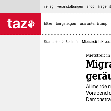
hautnavigation anspringen
hauptinhalt anspringen
footer anspringen
verlag
veranstaltungen
shop
fragen &
hitze
bergsteigen
usa unter trump

taz zahl ich
taz zahl ich
Startseite
Berlin
Mietstreit in Kre
themen
politik
Mietstreit i
Migr
öko
gerä
gesellschaft
Allmende m
kultur
Vorabend d
Demonstrant
sport