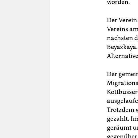
worden.
Der Verein
Vereins am
nächsten d
Beyazkaya.
Alternativ
Der gemein
Migrations
Kottbusser
ausgelaufe
Trotzdem w
gezahlt. I
geräumt u
gegenüber 