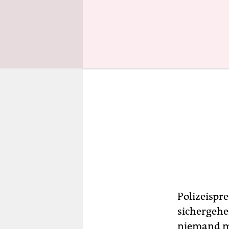
Polizeispr
sichergehe
niemand me