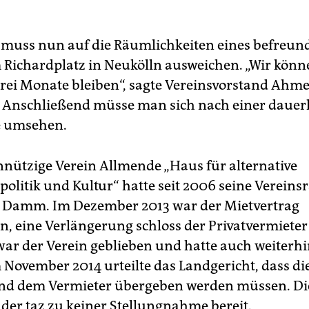
 muss nun auf die Räumlichkeiten eines befreun
 Richardplatz in Neukölln ausweichen. „Wir könne
rei Monate bleiben“, sagte Vereinsvorstand Ahm
 Anschließend müsse man sich nach einer dauer
e umsehen.
nützige Verein Allmende „Haus für alternative
politik und Kultur“ hatte seit 2006 seine Verei
 Damm. Im Dezember 2013 war der Mietvertrag
n, eine Verlängerung schloss der Privatvermieter
ar der Verein geblieben und hatte auch weiterhi
m November 2014 urteilte das Landgericht, dass d
nd dem Vermieter übergeben werden müssen. Di
der taz zu keiner Stellungnahme bereit.