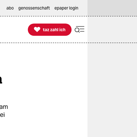
abo
genossenschaft
epaper login

taz zahl ich
taz zahl ich
m
 am
ei