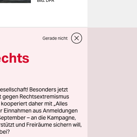
Bild: DPA
Gerade nicht
ie Bühne.
echts
/26
anderen
ten.
esellschaft! Besonders jetzt
rt gegen Rechtsextremismus
änge zum
z kooperiert daher mit „Alles
ller Einnahmen aus Anmeldungen
. September – an die Kampagne,
den
rstützt und Freiräume sichern will,
tattfinden.
bei?