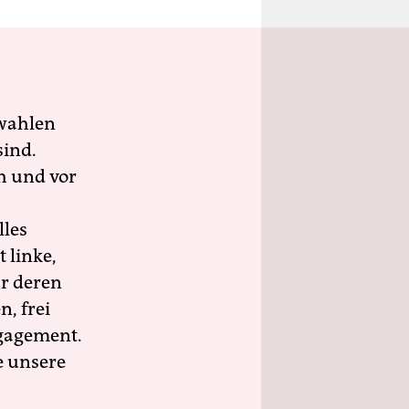
wahlen
sind.
h und vor
lles
 linke,
ür deren
n, frei
ngagement.
e unsere