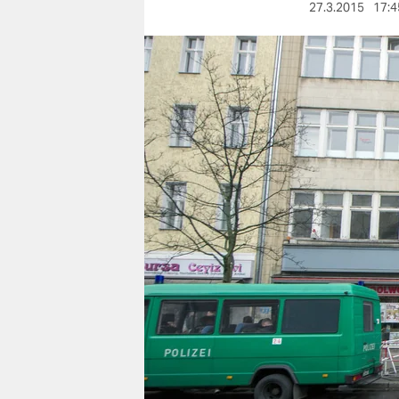
berlin
27.3.2015
17:4
nord
wahrheit
verlag
verlag
veranstaltungen
shop
fragen & hilfe
unterstützen
abo
genossenschaft