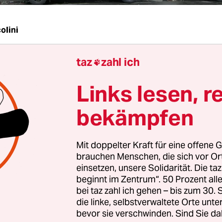
olini
taz
zahl ich
| Mit einem massiven Polizeieinsatz ging am

mittag die Räumung des Vereins Allmende über d
Links lesen, r
e riegelten das Gebäude am Kottbusser Damm 25
g ab, um die Übergabe der Räume durch einen
bekämpfen
llzieher an den Vermieter abzusichern. Auf der 
te versammelten sich 250 friedliche Demonstran
Mit doppelter Kraft für eine offene G
brauchen Menschen, die sich vor O
Donnerstagabend hatten Polizeibeamte alle Zug
einsetzen, unsere Solidarität. Die ta
 Teile des Kottbusser Damms absperrt und den
beginnt im Zentrum“. 50 Prozent a
bei taz zahl ich gehen – bis zum 30
gliedern den Zutritt verwehrt. So konnte die für 
die linke, selbstverwaltete Orte unte
bend anberaumte Vollversammlung nicht mehr s
bevor sie verschwinden. Sind Sie da