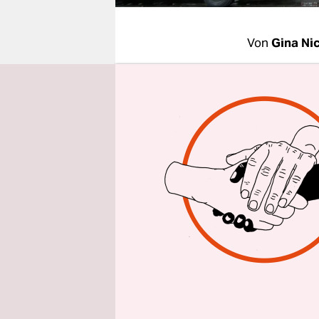
epaper login
Von
Gina Nic
BERLIN
taz
Freitagvor
200 Beamt
großräumi
Gerichtsvo
Straßensei
Schon am 
Haus sowie
Vereinsmit
späteren A