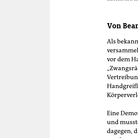
Von Bea
Als bekannt
versammel
vor dem Ha
„Zwangsräu
Vertreibun
Handgreifl
Körperver
Eine Demon
und musste
dagegen, d