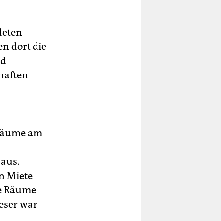
deten
n dort die
ed
haften
nsräume am
 aus.
n Miete
ie Räume
eser war