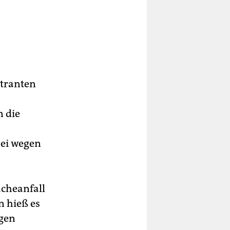
tranten
n die
zei wegen
ächeanfall
 hieß es
agen