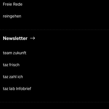
Freie Rede
reingehen
Newsletter
team zukunft
taz frisch
taz zahl ich
taz lab Infobrief