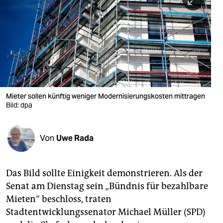
berlin
nord
wahrheit
verlag
verlag
Mieter sollen künftig weniger Modernisierungskosten mittragen
Bild: dpa
veranstaltungen
shop
Von
Uwe Rada
fragen & hilfe
unterstützen
Das Bild sollte Einigkeit demonstrieren. Als der
Senat am Dienstag sein „Bündnis für bezahlbare
abo
Mieten“ beschloss, traten
genossenschaft
Stadtentwicklungssenator Michael Müller (SPD)