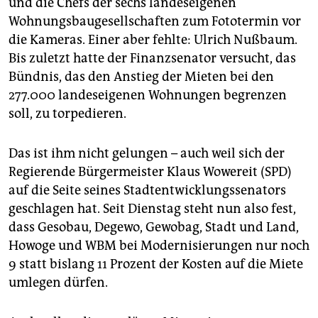
und die Chefs der sechs landeseigenen
epaper login
Wohnungsbaugesellschaften zum Fototermin vor
die Kameras. Einer aber fehlte: Ulrich Nußbaum.
Bis zuletzt hatte der Finanzsenator versucht, das
Bündnis, das den Anstieg der Mieten bei den
277.000 landeseigenen Wohnungen begrenzen
soll, zu torpedieren.
Das ist ihm nicht gelungen – auch weil sich der
Regierende Bürgermeister Klaus Wowereit (SPD)
auf die Seite seines Stadtentwicklungssenators
geschlagen hat. Seit Dienstag steht nun also fest,
dass Gesobau, Degewo, Gewobag, Stadt und Land,
Howoge und WBM bei Modernisierungen nur noch
9 statt bislang 11 Prozent der Kosten auf die Miete
umlegen dürfen.