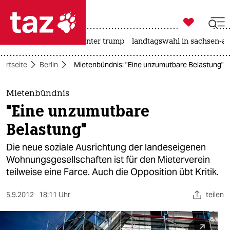

taz zahl ich
nahost-konflikt
usa unter trump
landtagswahl in sachsen-an

taz zahl ich
tartseite
Berlin
Mietenbündnis: "Eine unzumutbare Belastung"
taz zahl ich
themen
Mietenbündnis
"Eine unzumutbare
politik
Belastung"
öko
Die neue soziale Ausrichtung der landeseigenen
Wohnungsgesellschaften ist für den Mieterverein
gesellschaft
teilweise eine Farce. Auch die Opposition übt Kritik.
kultur
5.9.2012
18:11 Uhr
teilen
sport