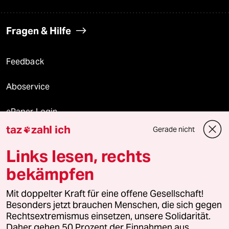
Fragen & Hilfe
Feedback
Aboservice
ePaper Login
taz
zahl ich
Gerade nicht

Downloads für Abonnierende
Links lesen, rechts
bekämpfen
© 2026 taz Verlags und Vertriebs GmbH
Mit doppelter Kraft für eine offene Gesellschaft!
Alle Rechte vorbehalten. Bei rechtlichen Fragen oder für Genehmigungen
wenden Sie sich bitte an
lizenzen@taz.de
Besonders jetzt brauchen Menschen, die sich gegen
Rechtsextremismus einsetzen, unsere Solidarität.
Daher gehen 50 Prozent der Einnahmen aus