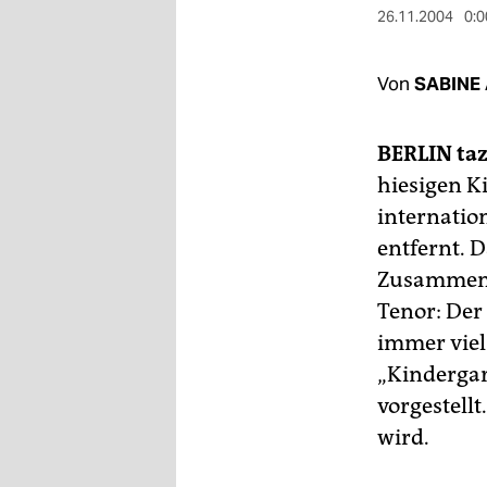
berlin
26.11.2004
0:0
nord
Von
SABINE
wahrheit
verlag
BERLIN
taz
hiesigen K
verlag
internatio
veranstaltungen
entfernt. D
shop
Zusammenar
Tenor: Der
fragen & hilfe
immer viel
unterstützen
„Kindergar
vorgestellt
abo
wird.
genossenschaft