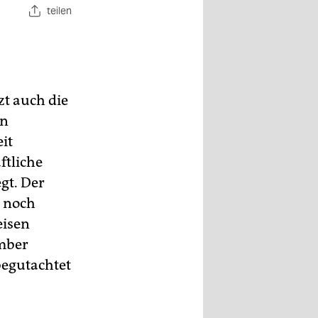
teilen
t auch die
on
it
ftliche
gt. Der
d noch
eisen
ember
begutachtet