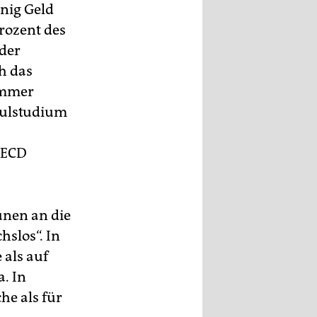
enig Geld
Prozent des
 der
h das
immer
hulstudium
OECD
nen an die
hslos“. In
 als auf
. In
he als für