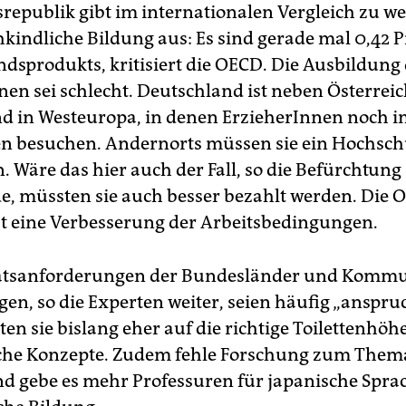
republik gibt im internationalen Vergleich zu w
hkindliche Bildung aus: Es sind gerade mal 0,42 
ndsprodukts, kritisiert die OECD. Die Ausbildung
nen sei schlecht. Deutschland ist neben Österreic
nd in Westeuropa, in denen ErzieherInnen noch 
n besuchen. Andernorts müssen sie ein Hochsc
. Wäre das hier auch der Fall, so die Befürchtung
e, müssten sie auch besser bezahlt werden. Die 
tzt eine Verbesserung der Arbeitsbedingungen.
tätsanforderungen der Bundesländer und Kommu
en, so die Experten weiter, seien häufig „anspruc
ten sie bislang eher auf die richtige Toilettenhöhe
che Konzepte. Zudem fehle Forschung zum Thema
d gebe es mehr Professuren für japanische Sprac