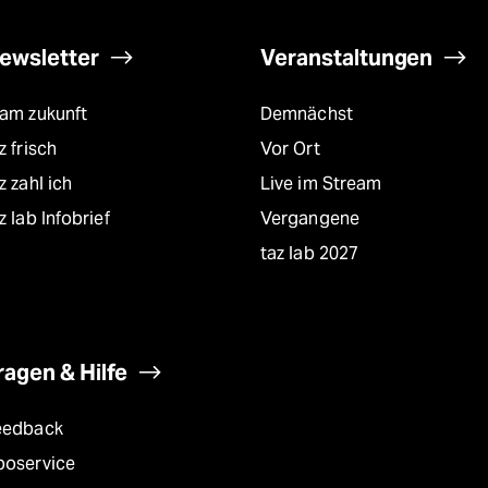
ewsletter
Veranstaltungen
eam zukunft
Demnächst
z frisch
Vor Ort
z zahl ich
Live im Stream
z lab Infobrief
Vergangene
taz lab 2027
ragen & Hilfe
eedback
boservice