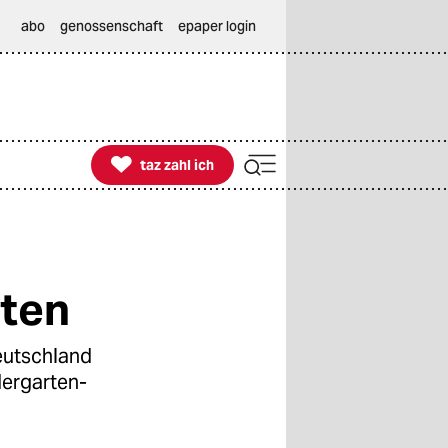
abo
genossenschaft
epaper login

taz zahl ich
taz zahl ich
rten
eutschland
dergarten-