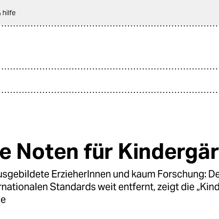
 hilfe
e Noten für Kindergä
usgebildete ErzieherInnen und kaum Forschung: D
ernationalen Standards weit entfernt, zeigt die „Kin
ie