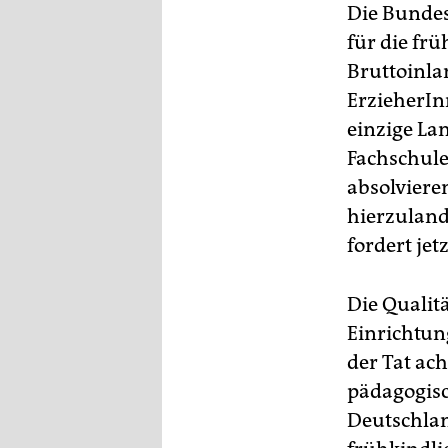
epaper login
Die Bundes
für die frü
Bruttoinla
ErzieherIn
einzige La
Fachschule
absolvieren
hierzuland
fordert je
Die Quali
Einrichtung
der Tat ach
pädagogis
Deutschlan