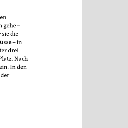
gen
n gehe –
sie die
sse – in
er drei
 Platz. Nach
ein. In den
 der