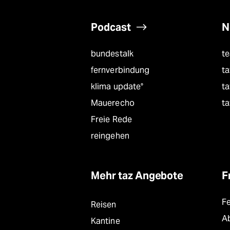
Podcast
N
bundestalk
t
fernverbindung
ta
klima update°
ta
Mauerecho
ta
Freie Rede
reingehen
Mehr taz Angebote
F
F
Reisen
A
Kantine