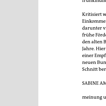
frühkindli
Kritisiert 
Einkommens
darunter vi
frühe Förd
den alten 
Jahre. Hier
einer Empf
neuen Bund
Schnitt ber
SABINE A
meinung un