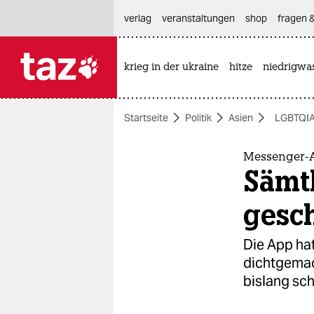
hautnavigation anspringen
hauptinhalt anspringen
footer anspringen
verlag
veranstaltungen
shop
fragen &
krieg in der ukraine
hitze
niedrigwa

taz zahl ich
taz zahl ich
Startseite
Politik
Asien
LGBTQI
themen
politik
Messenger-
Sämt
öko
gesc
gesellschaft
Die App ha
kultur
dichtgemac
bislang sch
sport