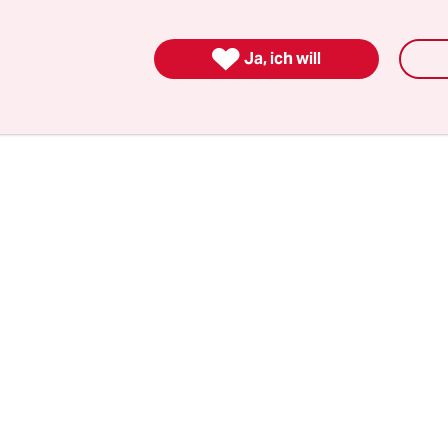
 der renommierten Tsinghua-Universität in Pe
Universität in Schanghai. Eine genaue Erklärung 

ng blieb die Onlineplattform schuldig.
Ja, ich will