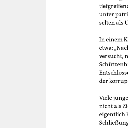
tiefgreife
unter patr
selten als
In einem K
etwa: „Nac
versucht, 
Schützenhi
Entschloss
der korrup
Viele jung
nicht als Z
eigentlich 
Schließung