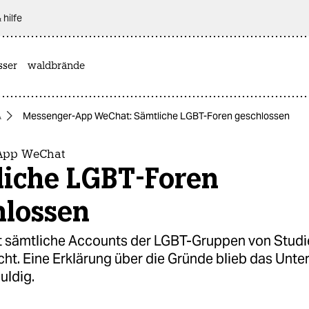
 hilfe
sser
waldbrände
A
Messenger-App WeChat: Sämtliche LGBT-Foren geschlossen
App WeChat
liche LGBT-Foren
hlossen
t sämtliche Accounts der LGBT-Gruppen von Stud
ht. Eine Erklärung über die Gründe blieb das Unt
uldig.