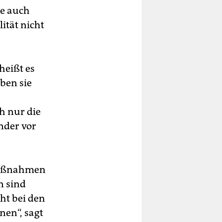
ie auch
ität nicht
heißt es
ben sie
h nur die
nder vor
 Maßnahmen
n sind
ht bei den
en“, sagt