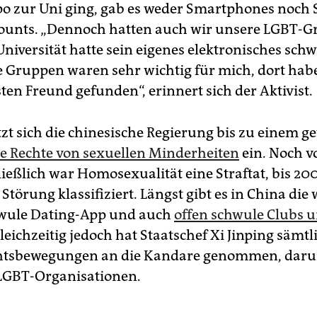
po zur Uni ging, gab es weder Smartphones noch S
ounts. „Dennoch hatten auch wir unsere LGBT-G
Universität hatte sein eigenes elektronisches sch
se Gruppen waren sehr wichtig für mich, dort hab
ten Freund gefunden“, erinnert sich der Aktivist.
etzt sich die chinesische Regierung bis zu einem g
ie Rechte von sexuellen Minderheiten
ein. Noch v
ießlich war Homosexualität eine Straftat, bis 200
Störung klassifiziert. Längst gibt es in China die 
hwule Dating-App und auch
offen schwule Clubs 
Gleichzeitig jedoch hat Staatschef Xi Jinping sämtl
htsbewegungen an die Kandare genommen, daru
LGBT-Organisationen.