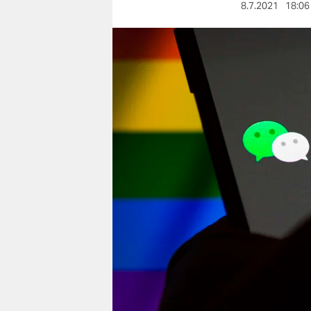
berlin
8.7.2021
18:06
nord
wahrheit
verlag
verlag
veranstaltungen
shop
fragen & hilfe
unterstützen
abo
genossenschaft