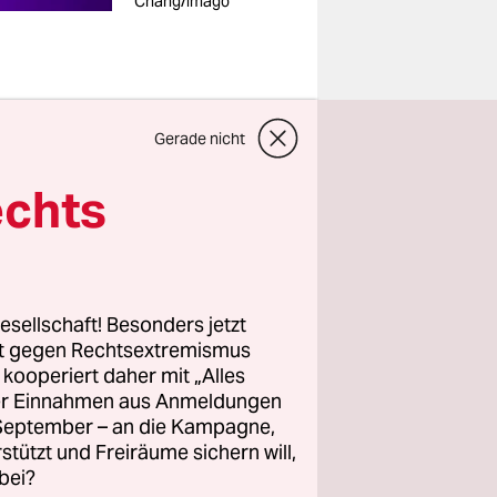
Chang/imago
Gerade nicht
r Student
echts
rkshops,
 jene App,
 die
esellschaft! Besonders jetzt
ißt, doch
rt gegen Rechtsextremismus
z kooperiert daher mit „Alles
ller Einnahmen aus Anmeldungen
. September – an die Kampagne,
s von
rstützt und Freiräume sichern will,
ie
bei?