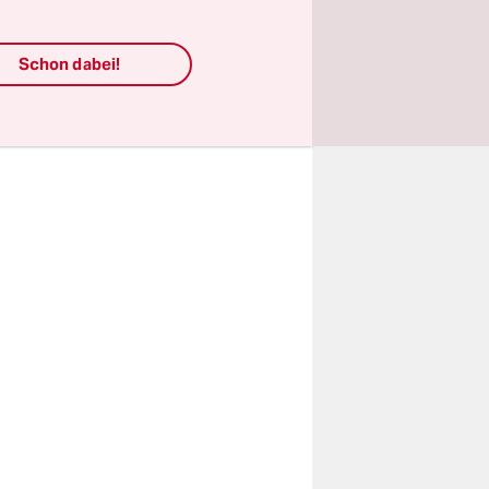
king und
für die
Schon dabei!