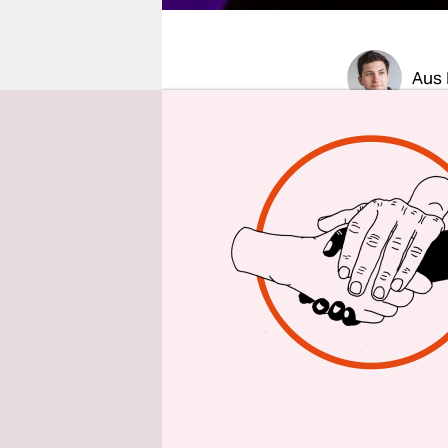
epaper login
Aus 
Als der 23-
seiner Uni 
Studieren
organisier
die praktis
Freiheiten 
lieber ano
Diese Woch
studentisc