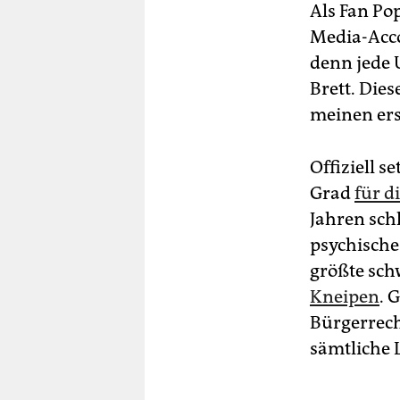
Als Fan Po
Media-Acc
denn jede 
Brett. Die
meinen ers
Offiziell s
Grad
für d
Jahren schl
psychische 
größte sc
Kneipen
. 
Bürgerrec
sämtliche 