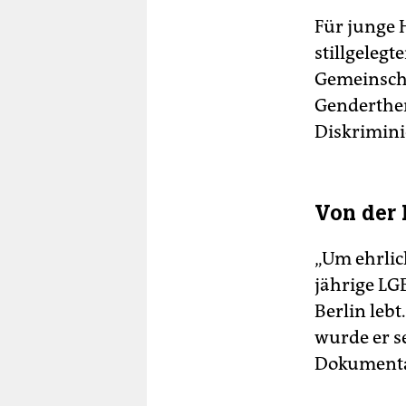
Für junge 
stillgelegt
Gemeinscha
Genderthe
Diskrimini
Von der 
„Um ehrlich
jährige LG
Berlin leb
wurde er s
Dokumenta