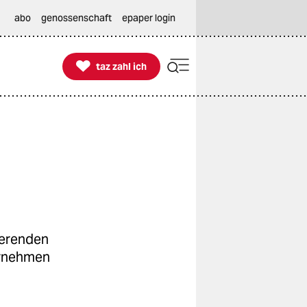
abo
genossenschaft
epaper login

taz zahl ich
taz zahl ich
ierenden
ernehmen