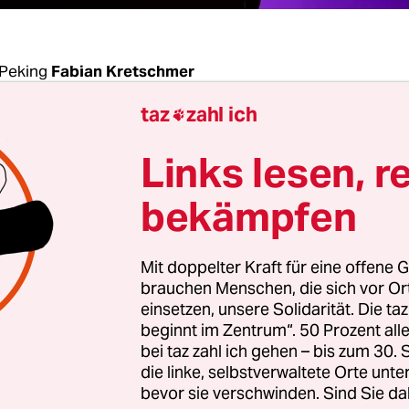
Peking
Fabian Kretschmer
taz
zahl ich

jährige Nick sein Studium anfing, hat er als erste
Links lesen, r
2018 einen LGBT-Club geöffnet. Trafen sich die
den zunächst zu Filmabenden und Diskussionswo
bekämpfen
ten sie sich schon bald auch online über WeChat –
ch jeder Chinese nutzt. „Aber mit der Zeit wurden
Mit doppelter Kraft für eine offene G
immer enger“, sagt Nick, der eigentlich anders he
brauchen Menschen, die sich vor O
nym bleiben möchte.
einsetzen, unsere Solidarität. Die ta
beginnt im Zentrum“. 50 Prozent a
bei taz zahl ich gehen – bis zum 30
e schließlich wurden sämtliche WeChat-Account
die linke, selbstverwaltete Orte unte
hen LGBT-Gruppen geschlossen, darunter auch d
bevor sie verschwinden. Sind Sie da