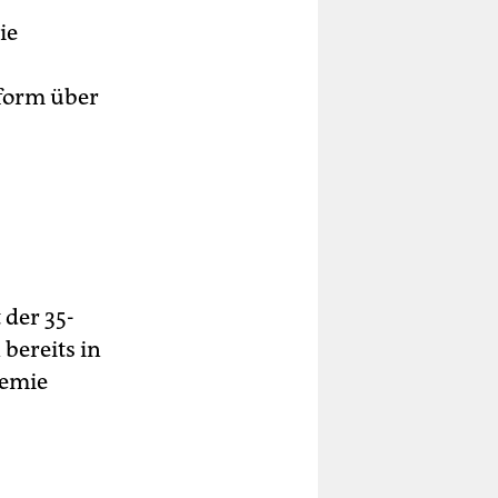
ie
tform über
 der 35-
bereits in
demie