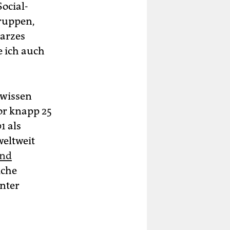
ocial-
ruppen,
warzes
e ich auch
ewissen
or knapp 25
1 als
weltweit
und
iche
nter