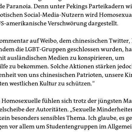
nde Paranoia. Denn unter Pekings Parteikadern w
io­tischen Social-Media-Nutzern wird Homosexual
 US-amerikanische Verschwörung dargestellt.
ommentar auf Weibo, dem chinesischen Twitter, 
hdem die LGBT-Gruppen geschlossen wurden, ha
mit ausländischen Medien zu konspirieren, um
lfe zu bekommen. Solche Aktionen stärken jedoc
enheit von uns chinesischen Patrioten, unsere Ki
ten westlichen Kultur zu schützen.“
e Homosexuelle fühlen sich trotz der jüngsten
ielscheibe der Autoritäten. „Sexuelle Minderheite
kein besonders sensibles Thema. Ich glaube, es ge
en vor allem um Studentengruppen im Allgemein