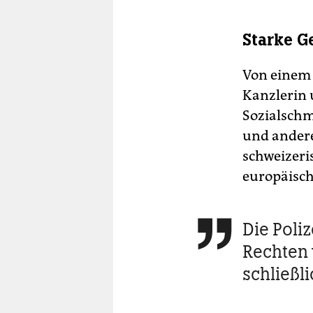
Starke 
Von einem 
Kanzlerin 
Sozialschm
und andere
schweizeri
europäisc
Die Poli

Rechten 
schließl