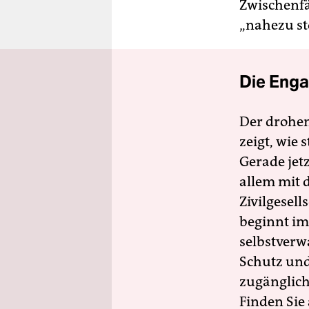
Zwischenfä
„nahezu st
Die Enga
Der drohe
zeigt, wie
Gerade jet
allem mit d
Zivilgesell
beginnt im
selbstverw
Schutz und 
zugänglich
Finden Sie