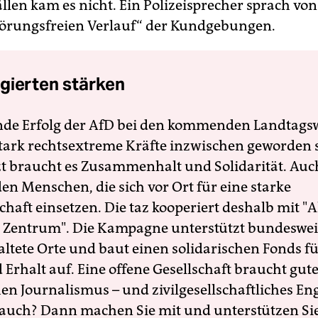
llen kam es nicht. Ein Polizeisprecher sprach vo
örungsfreien Verlauf“ der Kundgebungen.
gierten stärken
nde Erfolg der AfD bei den kommenden Landtags
 stark rechtsextreme Kräfte inzwischen geworden 
zt braucht es Zusammenhalt und Solidarität. Auc
en Menschen, die sich vor Ort für eine starke
schaft einsetzen. Die taz kooperiert deshalb mit "A
 Zentrum". Die Kampagne unterstützt bundesweit
altete Orte und baut einen solidarischen Fonds f
Erhalt auf. Eine offene Gesellschaft braucht gute
en Journalismus – und zivilgesellschaftliches E
 auch? Dann machen Sie mit und unterstützen Si