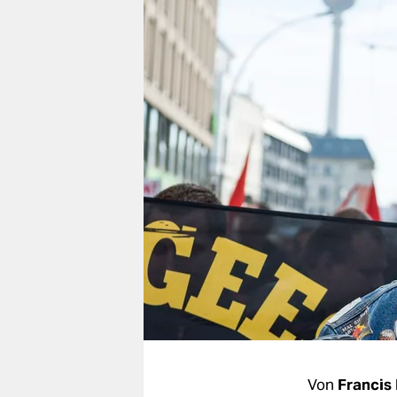
berlin
nord
wahrheit
verlag
verlag
veranstaltungen
shop
fragen & hilfe
unterstützen
abo
genossenschaft
Von
Francis