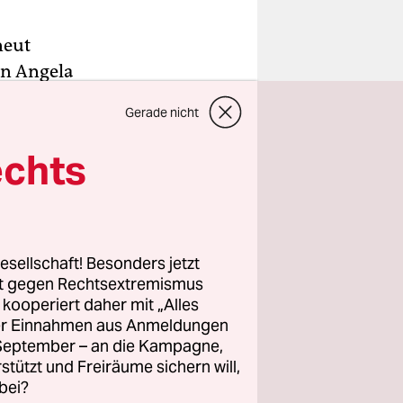
neut
in Angela
e Demoroute
Gerade nicht
exan­
echts
 „Wer
gsflagge
esellschaft! Besonders jetzt
rt gegen Rechtsextremismus
z kooperiert daher mit „Alles
enende
ller Einnahmen aus Anmeldungen
l blieb
. September – an die Kampagne,
ch von etwa
rstützt und Freiräume sichern will,
sten
bei?