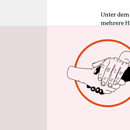
epaper login
Unter dem
mehrere H
Merkel (CD
verlief vo
derplatz. 
Demonstran
Deutschlan
zahlreiche
und das Ba
Die „Merk
bereits zu
allerdings
500 Person