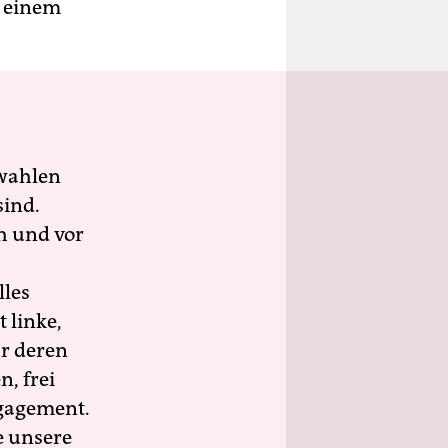
n einem
wahlen
sind.
h und vor
lles
 linke,
ür deren
n, frei
ngagement.
e unsere