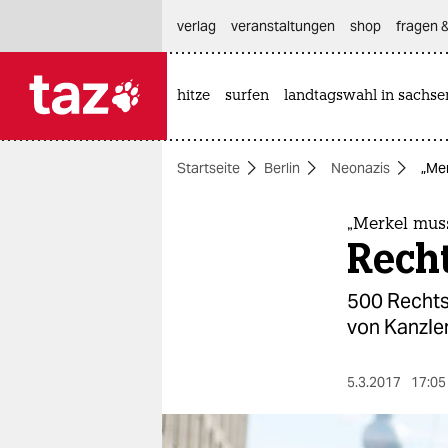
hautnavigation anspringen
hauptinhalt anspringen
footer anspringen
verlag
veranstaltungen
shop
fragen &
hitze
surfen
landtagswahl in sachse

taz zahl ich
taz zahl ich
Startseite
Berlin
Neonazis
„Mer
themen
politik
„Merkel mus
Recht
öko
500 Rechts
gesellschaft
von Kanzler
kultur
5.3.2017
17:05
sport