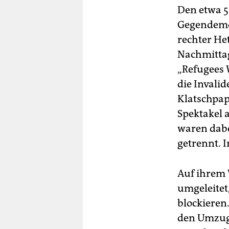
Den etwa 50
Gegendemon
rechter He
Nachmittag
„Refugees 
die Invali
Klatschpap
Spektakel 
waren dabe
getrennt. 
Auf ihrem 
umgeleitet
blockieren.
den Umzug 