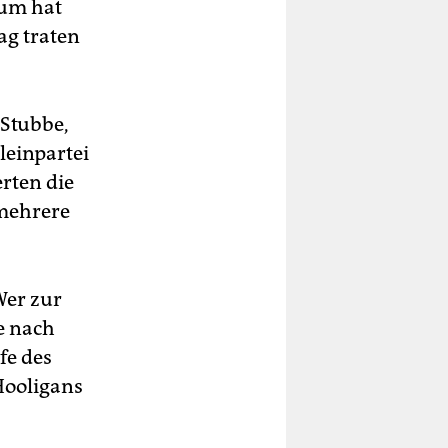
kum hat
ag traten
 Stubbe,
leinpartei
rten die
 mehrere
Wer zur
e nach
fe des
Hooligans