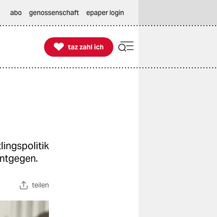
abo
genossenschaft
epaper login

taz zahl ich
taz zahl ich
ingspolitik
entgegen.
teilen