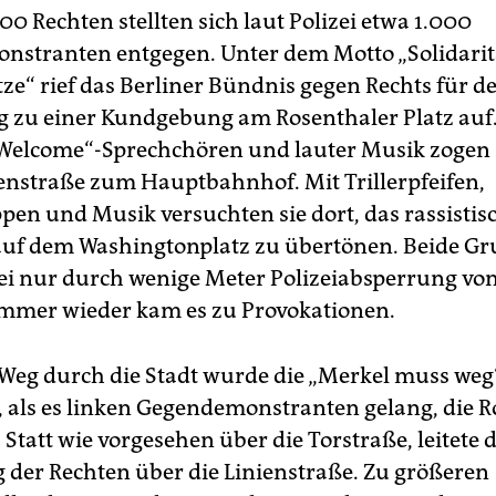
0 Rechten stellten sich laut Polizei etwa 1.000
stranten entgegen. Unter dem Motto „Solidaritä
tze“ rief das Berliner Bündnis gegen Rechts für d
 zu einer Kundgebung am Rosenthaler Platz auf.
Welcome“-Sprechchören und lauter Musik zogen 
denstraße zum Hauptbahnhof. Mit Triller­pfeifen,
pen und Musik versuchten sie dort, das rassistis
auf dem Washingtonplatz zu übertönen. Beide G
i nur durch wenige Meter Polizeiabsperrung vo
Immer wieder kam es zu Provokationen.
Weg durch die Stadt wurde die „Merkel muss we
, als es linken Gegendemonstranten gelang, die R
 Statt wie vorgesehen über die Torstraße, leitete d
der Rechten über die Linienstraße. Zu größeren