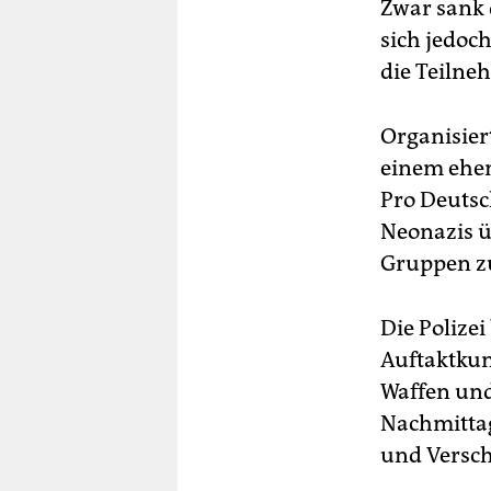
Zwar sank 
sich jedoc
die Teilne
Organisier
einem ehem
Pro Deutsc
Neonazis ü
Gruppen z
Die Polize
Auftaktkun
Waffen und
Nachmittag
und Versch