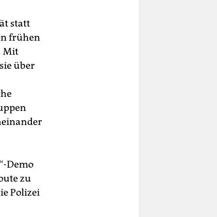
t statt
en frühen
 Mit
sie über
che
ruppen
neinander
g“-Demo
oute zu
ie Polizei