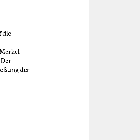
 die
 Merkel
 Der
ließung der