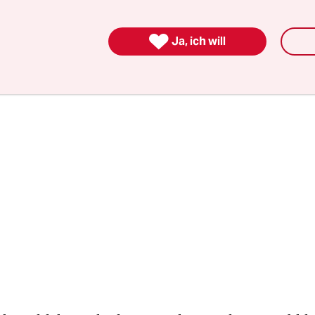
ss weg“-Demo vor einem Jahr waren die Behörd
 Rechtsextremisten überrascht worden.

Ja, ich will