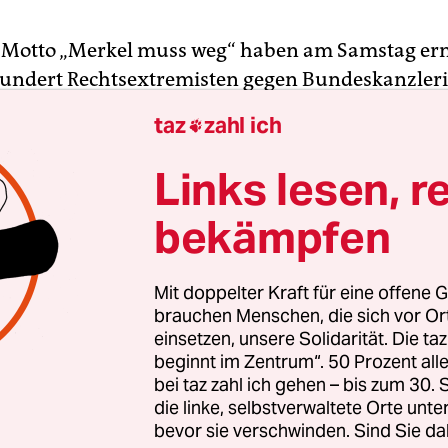
 Motto „Merkel muss weg“ haben am Samstag er
undert Rechtsextremisten gegen Bundeskanzler
U) und ihre Flüchtlingspolitik demons­triert. Di
taz
zahl ich

m Hauptbahnhof über die Friedrichstraße zum Al
Auf ihrem Weg durch die City-Ost skandierten die
Links lesen, r
ten rechte Parolen wie „Wir sind das Volk!“ und
bekämpfen
d nicht liebt, soll Deutschland verlassen!“ Neben
n Deutschlandfahnen waren auch die Reichskrie
nner der NPD zu sehen.
Mit doppelter Kraft für eine offene G
brauchen Menschen, die sich vor O
einsetzen, unsere Solidarität. Die ta
el muss weg“-Demo marschierte an diesem Woch
beginnt im Zentrum“. 50 Prozent a
m fünften Mal durch die Stadt. Die Teilnehmerzah
bei taz zahl ich gehen – bis zum 30
 hinter den Erwartungen zurück. Die Polizei spra
die linke, selbstverwaltete Orte unte
en – nur halb so viele wie angemeldet. Bei der er
bevor sie verschwinden. Sind Sie da