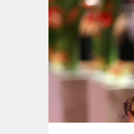
berlin
nord
wahrheit
verlag
verlag
veranstaltungen
shop
fragen & hilfe
unterstützen
abo
genossenschaft