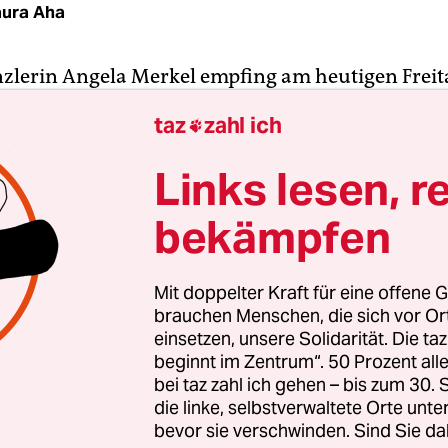
aura Aha
lerin Angela Merkel empfing am heutigen Freit
te Menschenrechtsanwältin Amal Clooney (38) u
taz
zahl ich

e (54) im Kanzleramt, um über die Flüchtlingst
looney, die als Koryphäe für Internationales Rech
Links lesen, r
chte sowie Auslieferungs- und Strafrecht gilt, e
bekämpfen
nsam mit ihrem Ehemann schon seit Jahren für d
isation International Rescue Committee (IRC), die
ojekte in Sudan und Südsudan unterstützt.
Mit doppelter Kraft für eine offene G
brauchen Menschen, die sich vor O
in wurde 1978 als Amal Alamuddin in Beirut gebor
einsetzen, unsere Solidarität. Die ta
beginnt im Zentrum“. 50 Prozent a
en musste sie selbst als Kind mit ihrer Familie v
bei taz zahl ich gehen – bis zum 30
hen Bürgerkrieg nach England flüchten. Hier studi
die linke, selbstverwaltete Orte unte
schichtsträchtigen St. Hughes College Oxford, wo 
bevor sie verschwinden. Sind Sie da