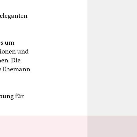
 eleganten
es um
tionen und
en. Die
als Ehemann
rbung für