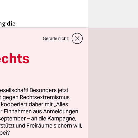
ag die
nd ihren
Gerade nicht
hematik zu
t,
echts
ngagiert
ie
 unter
esellschaft! Besonders jetzt
rt gegen Rechtsextremismus
en. In den
z kooperiert daher mit „Alles
ller Einnahmen aus Anmeldungen
or dem
. September – an die Kampagne,
erte sie
rstützt und Freiräume sichern will,
sie ihren
bei?