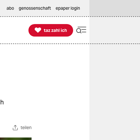
abo
genossenschaft
epaper login

taz zahl ich
taz zahl ich
ch
teilen