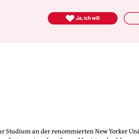
it Auszeichnung abschloss.

Ja, ich will
 ihr Studium an der renommierten New Yorker Uni