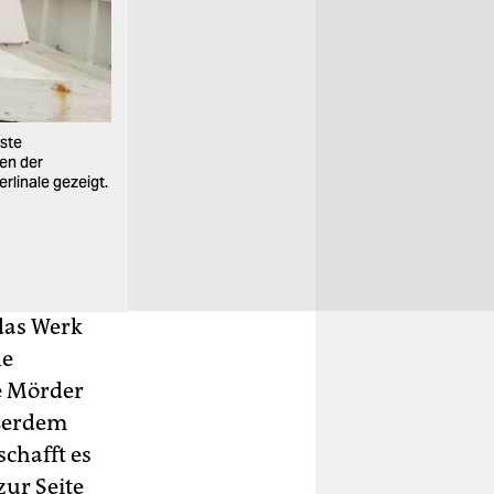
Blitzlichtgewitter, ein selbstfahrendes Auto und j
hste
Sonntag geht sie zu Ende.
ben der
Foto: dpa
linale gezeigt.
 das Werk
ne
e Mörder
ußerdem
schafft es
ur Seite