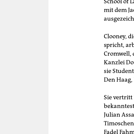
School of 
mit dem Ja
ausgezeich
Clooney, d
spricht, a
Cromwell, 
Kanzlei Do
sie Studen
Den Haag, 
Sie vertrit
bekanntest
Julian Ass
Timoschen
Fadel Fahm