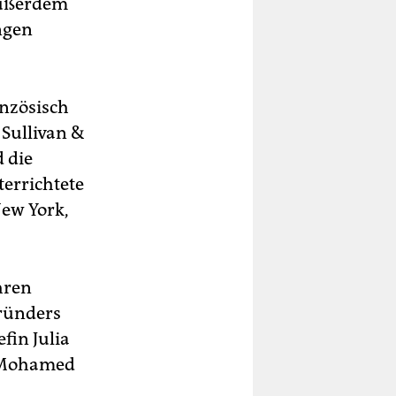
außerdem
ngen
anzösisch
 Sullivan &
 die
errichtete
New York,
hren
Gründers
fin Julia
n Mohamed