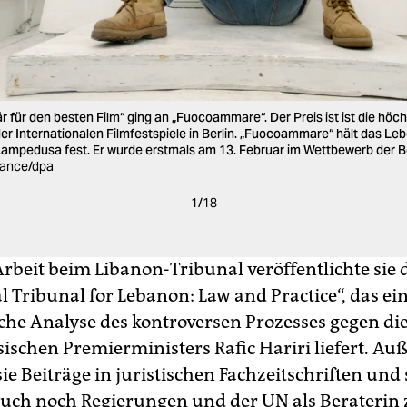
r für den besten Film“ ging an „Fuocoammare“. Der Preis ist ist die höc
r Internationalen Filmfestspiele in Berlin. „Fuocoammare“ hält das Le
mpedusa fest. Er wurde erstmals am 13. Februar im Wettbewerb der Ber
liance/dpa
1
/
18
Arbeit beim Libanon-Tribunal veröffentlichte sie
l Tribunal for Lebanon: Law and Practice“, das ei
che Analyse des kontroversen Prozesses gegen di
sischen Premierministers Rafic Hariri liefert. A
sie Beiträge in juristischen Fachzeitschriften und 
uch noch Regierungen und der UN als Beraterin z