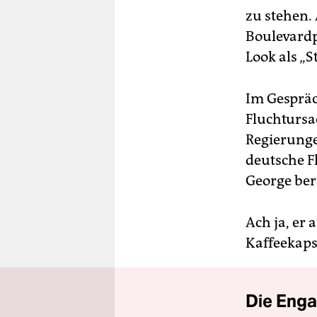
zu stehen. 
Boulevardp
Look als „S
Im Gespräc
Fluchtursa
Regierunge
deutsche F
George bere
Ach ja, er
Kaffeekaps
Die Enga