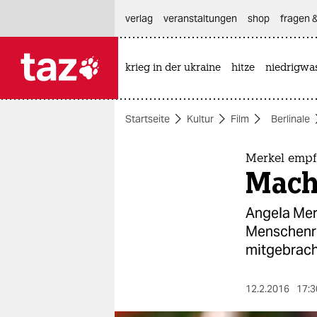
hautnavigation anspringen
hauptinhalt anspringen
footer anspringen
verlag
veranstaltungen
shop
fragen &
krieg in der ukraine
hitze
niedrigwa

taz zahl ich
taz zahl ich
Startseite
Kultur
Film
Berlinale
themen
politik
Merkel empf
Macht
öko
Angela Mer
gesellschaft
Menschenre
mitgebrach
kultur
sport
12.2.2016
17:3