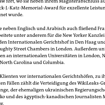
Law fort, wo sie neben ihrem Magisterabschluss 
ck-J.-Katz-Memorial-Award für exzellente Leistu
net wurde.
ie neben Englisch und Arabisch auch fließend Fr
rbeitete unter anderem für die New Yorker Kanzlei
den Internationalen Gerichtshof in Den Haag und
ughty Street Chambers in London. Außerdem unt
ten an internationalen Universitäten in London, 
North Carolina und Columbia.
t Klienten vor internationalen Gerichtshöfen, zu i
en Fällen zählt die Verteidigung des WikiLeaks-
ange, der ehemaligen ukrainischen Regierungsche
ko und des ägyptisch-kanadischen Journaliste
y.