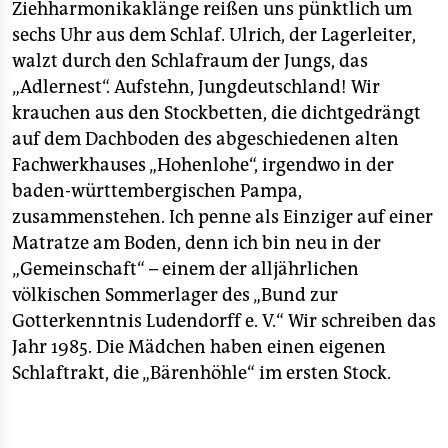
Als Nachfolgeorganisation der WJ kann die
epaper login
Ziehharmonikaklänge reißen uns pünktlich um
Heimattreue Deutsche Jugend (HDJ)
gewertet
sechs Uhr aus dem Schlaf. Ulrich, der Lagerleiter,
werden, deren mögliches Verbot gerade diskutiert
walzt durch den Schlafraum der Jungs, das
wird
(taz berichtete).
„Adlernest“. Aufstehn, Jungdeutschland! Wir
Der
„Bund für deutsche Gotterkenntnis“,
die
krauchen aus den Stockbetten, die dichtgedrängt
„Ludendorffer“,
wird vom Verfassungsschutz als
auf dem Dachboden des abgeschiedenen alten
rechtsextrem eingestuft.
Fachwerkhauses „Hohenlohe“, irgendwo in der
baden-württembergischen Pampa,
zusammenstehen. Ich penne als Einziger auf einer
Matratze am Boden, denn ich bin neu in der
„Gemeinschaft“ – einem der alljährlichen
völkischen Sommerlager des „Bund zur
Gotterkenntnis Ludendorff e. V.“ Wir schreiben das
Jahr 1985. Die Mädchen haben einen eigenen
Schlaftrakt, die „Bärenhöhle“ im ersten Stock.