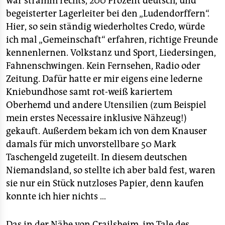
war stramm rechts, 200 Prozent deutsch, und
begeisterter Lagerleiter bei den „Ludendorffern“.
Hier, so sein ständig wiederholtes Credo, würde
ich mal „Gemeinschaft“ erfahren, richtige Freunde
kennenlernen. Volkstanz und Sport, Liedersingen,
Fahnenschwingen. Kein Fernsehen, Radio oder
Zeitung. Dafür hatte er mir eigens eine lederne
Kniebundhose samt rot-weiß kariertem
Oberhemd und andere Utensilien (zum Beispiel
mein erstes Necessaire inklusive Nähzeug!)
gekauft. Außerdem bekam ich von dem Knauser
damals für mich unvorstellbare 50 Mark
Taschengeld zugeteilt. In diesem deutschen
Niemandsland, so stellte ich aber bald fest, waren
sie nur ein Stück nutzloses Papier, denn kaufen
konnte ich hier nichts …
Das in der Nähe von Crailsheim, im Tale des