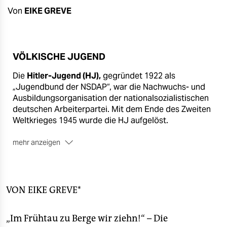
berlin
Von
EIKE GREVE
nord
wahrheit
VÖLKISCHE JUGEND
verlag
Die
Hitler-Jugend (HJ),
gegründet 1922 als
„Jugendbund der NSDAP“, war die Nachwuchs- und
verlag
Ausbildungsorganisation der nationalsozialistischen
veranstaltungen
deutschen Arbeiterpartei. Mit dem Ende des Zweiten
Weltkrieges 1945 wurde die HJ aufgelöst.
shop
mehr anzeigen
fragen & hilfe
Nur sieben Jahre später, 1952, entstand aus einem
Zusammenschluss verschiedener rechter
unterstützen
Jugendgruppen die
Wikingjugend (WJ),
welche sich
in Ausrichtung und Erscheinungsbild stark an ihrem
abo
VON
EIKE GREVE*
Vorbild, der HJ, orientierte. Die WJ wurde letztgültig
genossenschaft
1999 vom Bundesverfassungsgericht verboten.
„Im Frühtau zu Berge wir ziehn!“ – Die