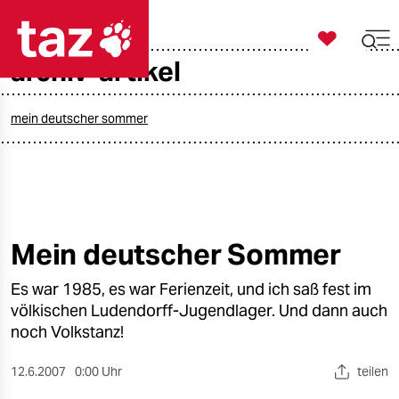

taz zahl ich
archiv-artikel

taz zahl ich
taz zahl ich
mein deutscher sommer
themen
politik
öko
Mein deutscher Sommer
gesellschaft
Es war 1985, es war Ferienzeit, und ich saß fest im
völkischen Ludendorff-Jugendlager. Und dann auch
kultur
noch Volkstanz!
sport
12.6.2007
0:00 Uhr
teilen