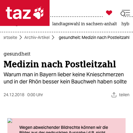

taz zahl ich
niedrigwasser
rente
landtagswahl in sachsen-anhalt
hybri

taz zahl ich
Startseite
Archiv-Artikel
gesundheit: Medizin nach Postleitzahl
taz zahl ich
themen
gesundheit
Medizin nach Postleitzahl
politik
Warum man in Bayern lieber keine Knieschmerzen
öko
und in der Rhön besser kein Bauchweh haben sollte
gesellschaft
24.12.2018
0:00 Uhr
teilen
kultur
sport