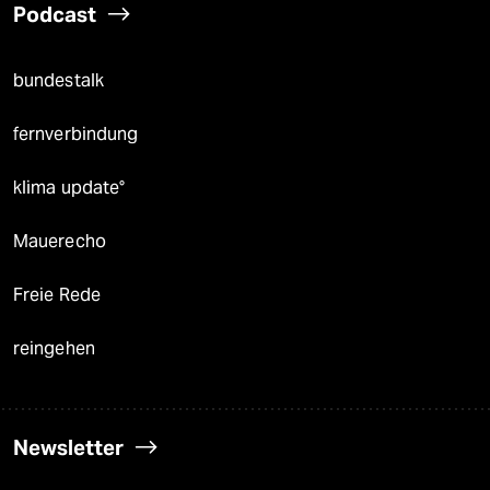
Podcast
bundestalk
fernverbindung
klima update°
Mauerecho
Freie Rede
reingehen
Newsletter