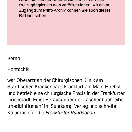
berlin
nord
wahrheit
verlag
Foto: Ute Schendel
verlag
Bernd
veranstaltungen
Hontschik
shop
war Oberarzt an der Chirurgischen Klinik am
fragen & hilfe
Städtischen Krankenhaus Frankfurt am Main-Höchst
und betrieb eine chirur­gische Praxis in der Frankfurter
unterstützen
Innenstadt. Er ist Heraus­geber der Taschenbuchreihe
„medizinHuman“ im Suhrkamp Verlag und schreibt
abo
Kolumnen für die
Frankfurter Rundschau.
genossenschaft