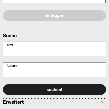
Bitte füllen Sie alle Pflichtfelder (*) aus, um fortfahren zu können.
Suche
Text
*
AutorIn
Bitte füllen Sie alle Pflichtfelder (*) aus, um fortfahren zu können.
Erweitert