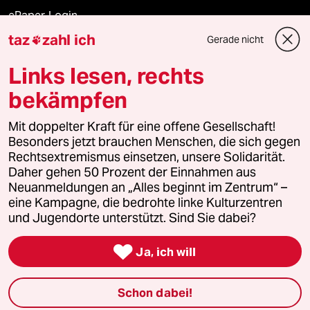
ePaper Login
taz
zahl ich
Gerade nicht

Downloads für Abonnierende
Links lesen, rechts
bekämpfen
© 2026 taz Verlags und Vertriebs GmbH
Mit doppelter Kraft für eine offene Gesellschaft!
Alle Rechte vorbehalten. Bei rechtlichen Fragen oder für Genehmigungen
wenden Sie sich bitte an
lizenzen@taz.de
Besonders jetzt brauchen Menschen, die sich gegen
Rechtsextremismus einsetzen, unsere Solidarität.
Daher gehen 50 Prozent der Einnahmen aus
Feedback
Redaktionsstatut
Kommune-Richtlinien
KI-
Neuanmeldungen an „Alles beginnt im Zentrum“ –
eine Kampagne, die bedrohte linke Kulturzentren
Leitlinie
Informant
Datenschutz
Impressum
AGB
und Jugendorte unterstützt. Sind Sie dabei?
Seitenwende
Einwilligungen widerrufen (Ads)

Ja, ich will
Schon dabei!