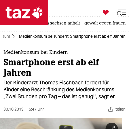

taz zahl ich
hitze
landtagswahl in sachsen-anhalt
gewalt gegen frauen

taz zahl ich
onsum
Medienkonsum bei Kindern: Smartphone erst ab elf Jahren
taz zahl ich
themen
Medienkonsum bei Kindern
Smartphone erst ab elf
politik
Jahren
öko
Der Kinderarzt Thomas Fischbach fordert für
Kinder eine Beschränkung des Medienkonsums.
gesellschaft
„Zwei Stunden pro Tag – das ist genug!“, sagt er.
kultur
30.10.2019
15:47 Uhr
teilen
sport