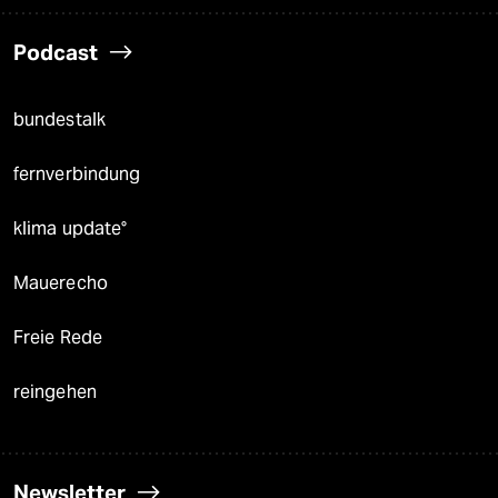
Podcast
bundestalk
fernverbindung
klima update°
Mauerecho
Freie Rede
reingehen
Newsletter