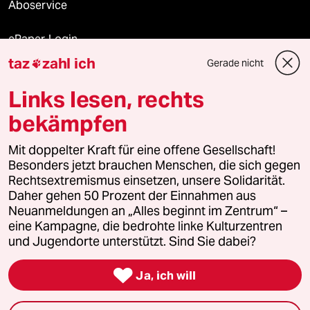
Aboservice
ePaper Login
taz
zahl ich
Gerade nicht

Downloads für Abonnierende
Links lesen, rechts
bekämpfen
© 2026 taz Verlags und Vertriebs GmbH
Alle Rechte vorbehalten. Bei rechtlichen Fragen oder für Genehmigungen
Mit doppelter Kraft für eine offene Gesellschaft!
wenden Sie sich bitte an
lizenzen@taz.de
Besonders jetzt brauchen Menschen, die sich gegen
Rechtsextremismus einsetzen, unsere Solidarität.
Daher gehen 50 Prozent der Einnahmen aus
Feedback
Redaktionsstatut
Kommune-Richtlinien
KI-
Neuanmeldungen an „Alles beginnt im Zentrum“ –
eine Kampagne, die bedrohte linke Kulturzentren
Leitlinie
Informant
Datenschutz
Impressum
AGB
und Jugendorte unterstützt. Sind Sie dabei?
Seitenwende
Einwilligungen widerrufen (Ads)

Ja, ich will