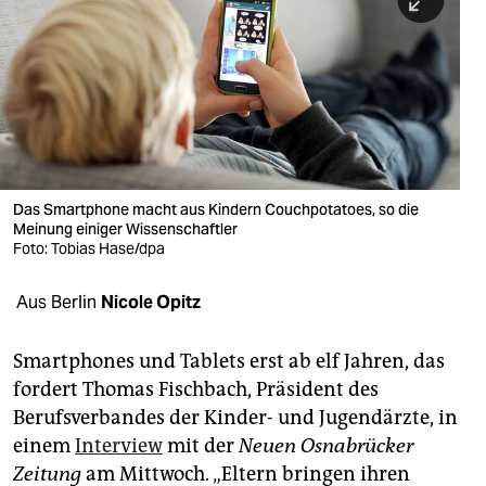
berlin
nord
wahrheit
verlag
verlag
Das Smartphone macht aus Kindern Couchpotatoes, so die
Meinung einiger Wissenschaftler
veranstaltungen
Foto: Tobias Hase/dpa
shop
Aus Berlin
Nicole Opitz
fragen & hilfe
unterstützen
Smartphones und Tablets erst ab elf Jahren, das
fordert Thomas Fischbach, Präsident des
abo
Berufsverbandes der Kinder- und Jugendärzte, in
einem
Interview
mit der
Neuen Osnabrücker
genossenschaft
Zeitung
am Mittwoch. „Eltern bringen ihren