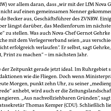
) vor allem daran, dass „wir mit der LfM Nova
r nicht auf einen gemeinsamen Nenner gekommen
Udo Becker aus, Geschäftsführer des ZVNRW. Einig
ber längst darüber, das Medienforum im nächste
e“ zu stellen. Was auch Nova-Chef Gernot Gehrke 
che mit dem Verlegerverband seien „aus verschi
ht erfolgreich verlaufen“. Er selbst, sagt Gehrke
t, Print zu machen“ – im nächsten Jahr.
der Zeitpunkt gerade jetzt ideal. Im Ruhrgebiet 
daktionen wie die Fliegen. Doch wenn Ministerpr
eute Morgen, punkt zehn Uhr, zu seiner „medienp
ede“ anhebt, wird auch er die Zeitungslandscha
 tangieren. „Aus nachvollziehbaren Gründen“, sag
tssekretär Thomas Kemper (CDU). Schließlich lie