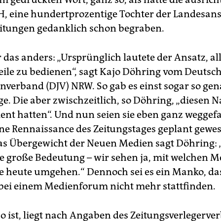
 eine hundertprozentige Tochter der Landesanst
itungen gedanklich schon begraben.
das anders: „Ursprünglich lautete der Ansatz, al
ile zu bedienen“, sagt Kajo Döhring vom Deutsc
enverband (DJV) NRW. So gab es einst sogar so ge
ge. Die aber zwischzeitlich, so Döhring, „diesen 
ent hatten“. Und nun seien sie eben ganz weggefa
ne Rennaissance des Zeitungstages geplant gewese
das Übergewicht der Neuen Medien sagt Döhring: 
ne große Bedeutung – wir sehen ja, mit welchen 
e heute umgehen.“ Dennoch sei es ein Manko, da
bei einem Medienforum nicht mehr stattfinden.
o ist, liegt nach Angaben des Zeitungsverlegerve