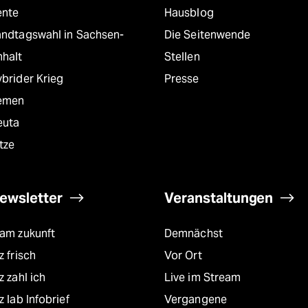
ente
Hausblog
andtagswahl in Sachsen-
Die Seitenwende
nhalt
Stellen
brider Krieg
Presse
emen
euta
tze
ewsletter
Veranstaltungen
eam zukunft
Demnächst
z frisch
Vor Ort
z zahl ich
Live im Stream
z lab Infobrief
Vergangene