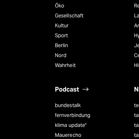
Öko
R
Gesellschaft
L
Kultur
A
Sport
Hy
Berlin
J
Nord
C
Wahrheit
Hi
Podcast
N
bundestalk
t
fernverbindung
ta
klima update°
ta
Mauerecho
ta