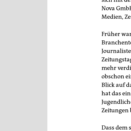
epaper login
Nova GmbH,
Medien, Ze
Früher war 
Branchente
Journalist
Zeitungsta
mehr verdi
obschon ei
Blick auf 
hat das ei
Jugendlich
Zeitungen 
Dass dem s