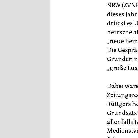
NRW (ZVNRW
dieses Jah
drückt es 
herrsche a
„neue Bein
Die Gesprä
Gründen nic
„große Lus
Dabei wäre 
Zeitungsre
Rüttgers h
Grundsatzr
allenfalls
Medienstaa