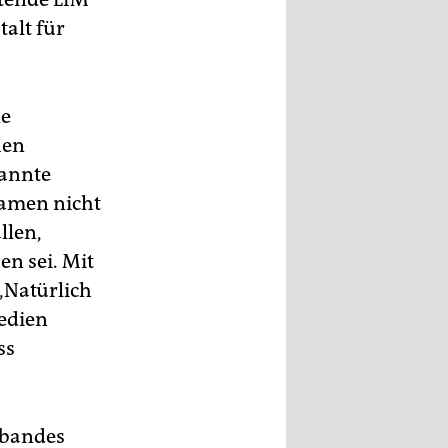
alt für
le
hen
nannte
Namen nicht
llen,
n sei. Mit
„Natürlich
Medien
ss
rbandes