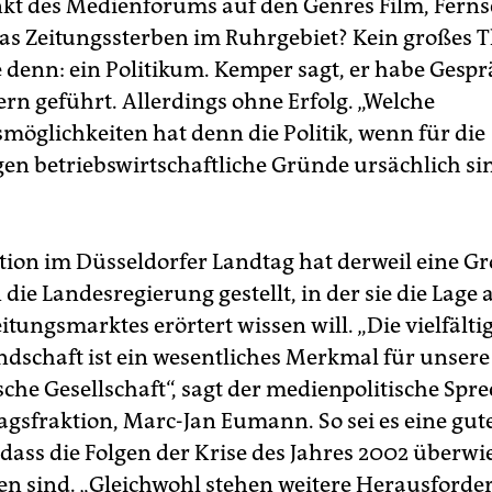
t des Medienforums auf den Genres Film, Fern
Das Zeitungssterben im Ruhrgebiet? Kein großes 
 denn: ein Politikum. Kemper sagt, er habe Gespr
ern geführt. Allerdings ohne Erfolg. „Welche
öglichkeiten hat denn die Politik, wenn für die
en betriebswirtschaftliche Gründe ursächlich sin
tion im Düsseldorfer Landtag hat derweil eine G
die Landesregierung gestellt, in der sie die Lage
itungsmarktes erörtert wissen will. „Die vielfälti
ndschaft ist ein wesentliches Merkmal für unsere
che Gesellschaft“, sagt der medienpolitische Spre
gsfraktion, Marc-Jan Eumann. So sei es eine gut
 dass die Folgen der Krise des Jahres 2002 überw
 sind. „Gleichwohl stehen weitere Herausford