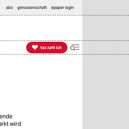
abo
genossenschaft
epaper login

taz zahl ich
taz zahl ich
tende
rkt wird