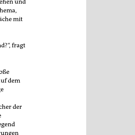
sehen und
Thema,
äche mit
d?“, fragt
roße
 auf dem
ge
cher der
e
iegend
erungen