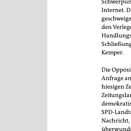
Schwerpunk
Internet. 
geschweige
den Verleg
Handlungsm
Schließung
Kemper.
Die Opposi
Anfrage an 
hiesigen Ze
Zeitungsla
demokratis
SPD-Landta
Nachricht,
überwunden