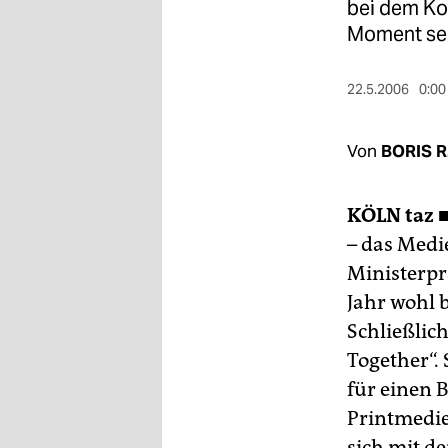
berlin
bei dem Ko
Moment seh
nord
wahrheit
22.5.2006
0:00
verlag
Von
BORIS 
verlag
KÖLN
taz 
veranstaltungen
– das Medi
shop
Ministerprä
fragen & hilfe
Jahr wohl 
Schließlic
unterstützen
Together“.
abo
für einen 
genossenschaft
Printmedie
sich mit d