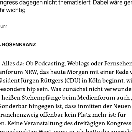
ngress dagegen nicht thematisiert. Dabei wäre ge
r wichtig
 Uhr
R. ROSENKRANZ
■
Alles da: Ob Podcasting, Weblogs oder Fernsehe
enforum NRW, das heute Morgen mit einer Rede
sident Jürgen Rüttgers (CDU) in Köln beginnt, wi
besonders hip sein. Was zunächst nicht verwunde
h heißen Stehempfänge beim Medienforum auch 
 Sonderbar hingegen ist, dass inmitten der Neue
Branchenzweig offenbar kein Platz mehr ist: für
n. Keine Veranstaltung des dreitägigen Kongress
em gedruckten Wort, ganz so, als hätte die ausric