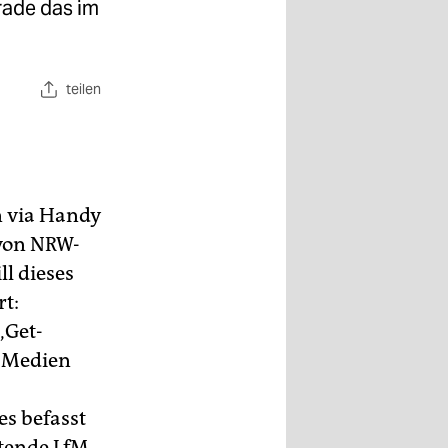
rade das im
teilen
n via Handy
 von NRW-
ll dieses
rt:
„Get-
n Medien
es befasst
htende LfM