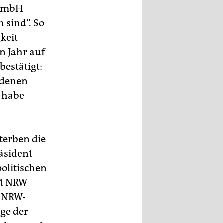
 GmbH
 sind“. So
keit
n Jahr auf
bestätigt:
edenen
, habe
sterben die
äsident
olitischen
ft NRW
t NRW-
ge der