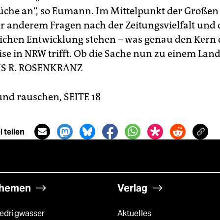
he an“, so Eumann. Im Mittelpunkt der Großen
er anderem Fragen nach der Zeitungsvielfalt und 
lichen Entwicklung stehen – was genau den Kern
ise in NRW trifft. Ob die Sache nun zu einem La
S R. ROSENKRANZ
nd rauschen, SEITE 18
 teilen
hemen
Verlag
iedrigwasser
Aktuelles