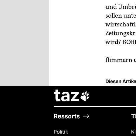
und Umbrüc
sollen unt
wirtschaft
Zeitungskr
wird?
BORI
flimmern u
Diesen Artikel
taz

Ressorts
T
Politik
N