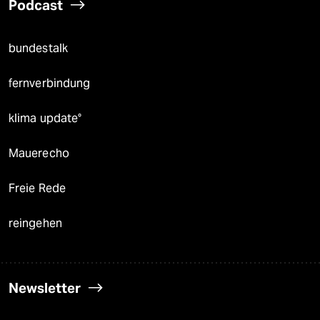
Podcast
bundestalk
fernverbindung
klima update°
Mauerecho
Freie Rede
reingehen
Newsletter