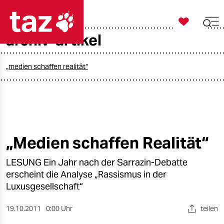

taz zahl ich
archiv-artikel

taz zahl ich
taz zahl ich
„medien schaffen realität“
themen
politik
öko
„Medien schaffen Realität“
gesellschaft
LESUNG Ein Jahr nach der Sarrazin-Debatte
erscheint die Analyse „Rassismus in der
kultur
Luxusgesellschaft“
sport
19.10.2011
0:00 Uhr
teilen