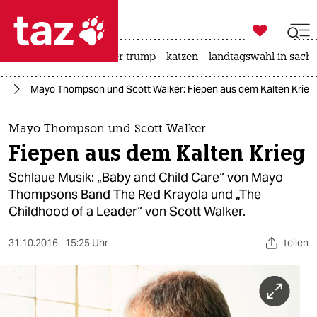

taz zahl ich
bergsteigen
usa unter trump
katzen
landtagswahl in sachs

taz zahl ich
ik
Mayo Thompson und Scott Walker: Fiepen aus dem Kalten Krieg
taz zahl ich
themen
Mayo Thompson und Scott Walker
Fiepen aus dem Kalten Krieg
politik
Schlaue Musik: „Baby and Child Care“ von Mayo
öko
Thompsons Band The Red Krayola und „The
Childhood of a Leader“ von Scott Walker.
gesellschaft
31.10.2016
15:25 Uhr
teilen
kultur
sport