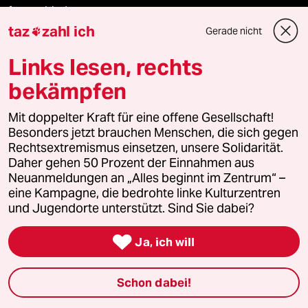
fernverbindung
taz
zahl ich
Gerade nicht

klima update°
Links lesen, rechts
Mauerecho
bekämpfen
Freie Rede
Mit doppelter Kraft für eine offene Gesellschaft!
Besonders jetzt brauchen Menschen, die sich gegen
reingehen
Rechtsextremismus einsetzen, unsere Solidarität.
Daher gehen 50 Prozent der Einnahmen aus
Neuanmeldungen an „Alles beginnt im Zentrum“ –
eine Kampagne, die bedrohte linke Kulturzentren
Newsletter
und Jugendorte unterstützt. Sind Sie dabei?

Ja, ich will
team zukunft
Schon dabei!
taz frisch