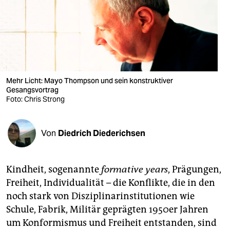
berlin
nord
wahrheit
verlag
Mehr Licht: Mayo Thompson und sein konstruktiver
verlag
Gesangsvortrag
Foto: Chris Strong
veranstaltungen
shop
Von
Diedrich Diederichsen
fragen & hilfe
Kindheit, sogenannte
formative years
, Prägungen,
unterstützen
Freiheit, Individualität – die Konflikte, die in den
abo
noch stark von Disziplinarinstitutionen wie
Schule, Fabrik, Militär geprägten 1950er Jahren
genossenschaft
um Konformismus und Freiheit entstanden, sind