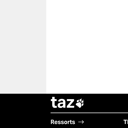
taz

Ressorts
T