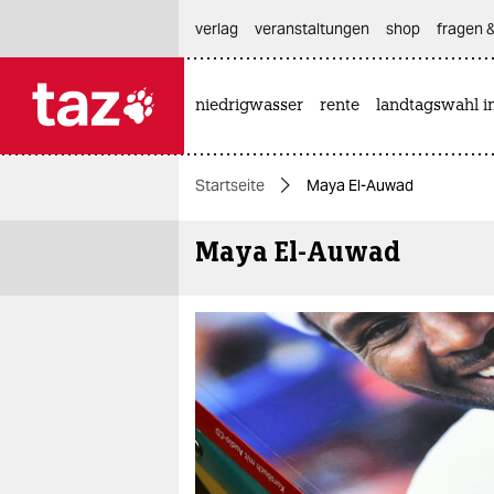
hautnavigation anspringen
hauptinhalt anspringen
footer anspringen
verlag
veranstaltungen
shop
fragen &
niedrigwasser
rente
landtagswahl i

taz zahl ich
taz zahl ich
Startseite
Maya El-Auwad
themen
Maya El-Auwad
politik
öko
gesellschaft
kultur
sport