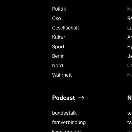
Politik
N
Öko
R
Gesellschaft
L
Kultur
A
Sport
Hy
Berlin
J
Nord
C
Wahrheit
Hi
Podcast
N
bundestalk
t
fernverbindung
ta
klima update°
ta