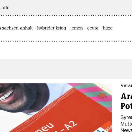
 hilfe
n sachsen-anhalt
hybrider krieg
jemen
ceuta
hitze
Vera
Ara
Po
Syre
Mutt
Newsp