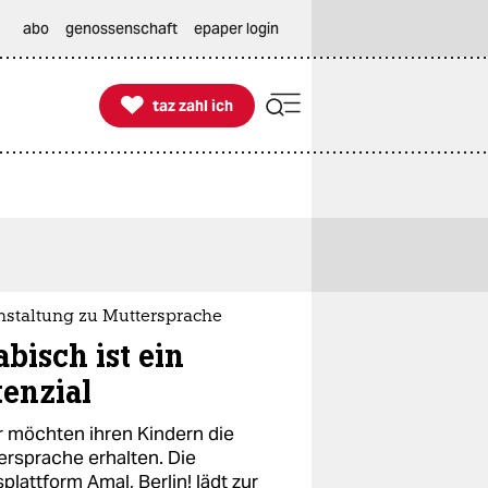
abo
genossenschaft
epaper login

taz zahl ich
taz zahl ich
nstaltung zu Muttersprache
bisch ist ein
tenzial
r möchten ihren Kindern die
ersprache erhalten. Die
lattform Amal, Berlin! lädt zur