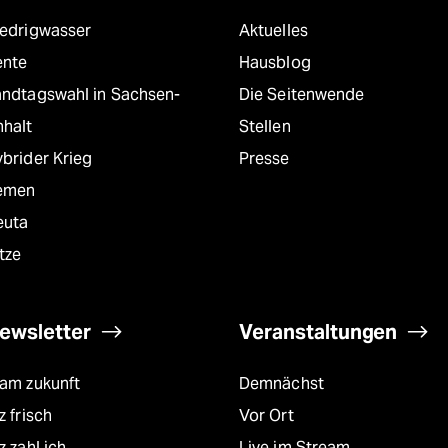
iedrigwasser
Aktuelles
ente
Hausblog
andtagswahl in Sachsen-
Die Seitenwende
nhalt
Stellen
brider Krieg
Presse
emen
euta
tze
ewsletter
Veranstaltungen
eam zukunft
Demnächst
z frisch
Vor Ort
z zahl ich
Live im Stream