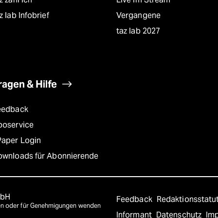
z lab Infobrief
Vergangene
taz lab 2027
ragen & Hilfe
eedback
boservice
Paper Login
ownloads für Abonnierende
mbH
Feedback
Redaktionsstatu
agen oder für Genehmigungen wenden
Informant
Datenschutz
Im