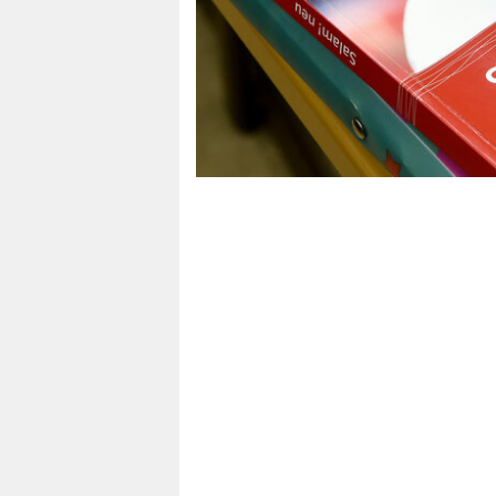
berlin
nord
wahrheit
verlag
verlag
veranstaltungen
shop
fragen & hilfe
unterstützen
abo
genossenschaft