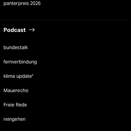
panterpreis 2026
Podcast
bundestalk
fernverbindung
klima update°
Mauerecho
Freie Rede
reingehen