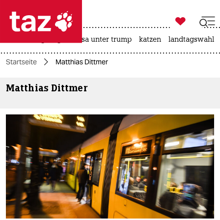

taz zahl ich
hitze
bergsteigen
usa unter trump
katzen
landtagswahl i

taz zahl ich
Startseite
Matthias Dittmer
taz zahl ich
Matthias Dittmer
themen
politik
öko
gesellschaft
kultur
sport