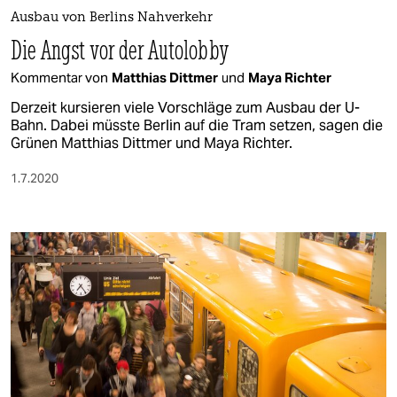
berlin
Ausbau von Berlins Nahverkehr
nord
Die Angst vor der Autolobby
Kommentar von
Matthias Dittmer
und
Maya Richter
wahrheit
Derzeit kursieren viele Vorschläge zum Ausbau der U-
verlag
Bahn. Dabei müsste Berlin auf die Tram setzen, sagen die
Grünen Matthias Dittmer und Maya Richter.
verlag
1.7.2020
veranstaltungen
shop
fragen & hilfe
unterstützen
abo
genossenschaft