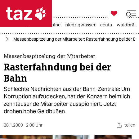

taz zahl ich
hitze
krieg in der ukraine
niedrigwasser
ceuta
waldbrän

taz zahl ich
ng
Massenbespitzelung der Mitarbeiter: Rasterfahndung bei der B
taz zahl ich
themen
Massenbespitzelung der Mitarbeiter
Rasterfahndung bei der
politik
Bahn
öko
Schlechte Nachrichten aus der Bahn-Zentrale: Um
Korruption aufzudecken, hat der Konzern heimlich
gesellschaft
zehntausende Mitarbeiter ausspioniert. Jetzt
drohen hohe Geldbußen.
kultur
sport
28.1.2009
2:00 Uhr
teilen