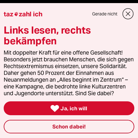
Mauerecho
taz
zahl ich
Gerade nicht

Freie Rede
Links lesen, rechts
reingehen
bekämpfen
Mit doppelter Kraft für eine offene Gesellschaft!
Besonders jetzt brauchen Menschen, die sich gegen
Newsletter
Rechtsextremismus einsetzen, unsere Solidarität.
Daher gehen 50 Prozent der Einnahmen aus
Neuanmeldungen an „Alles beginnt im Zentrum“ –
team zukunft
eine Kampagne, die bedrohte linke Kulturzentren
und Jugendorte unterstützt. Sind Sie dabei?
taz frisch

Ja, ich will
taz zahl ich
Schon dabei!
taz lab Infobrief