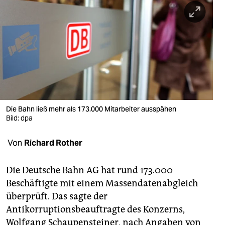
berlin
nord
wahrheit
verlag
verlag
veranstaltungen
Die Bahn ließ mehr als 173.000 Mitarbeiter ausspähen
Bild: dpa
shop
Von
Richard Rother
fragen & hilfe
unterstützen
Die Deutsche Bahn AG hat rund 173.000
Beschäftigte mit einem Massendatenabgleich
abo
überprüft. Das sagte der
genossenschaft
Antikorruptionsbeauftragte des Konzerns,
Wolfgang Schaupensteiner, nach Angaben von