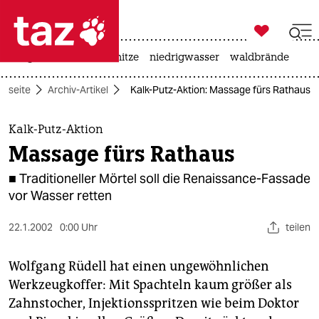

taz zahl ich
krieg in der ukraine
hitze
niedrigwasser
waldbrände

taz zahl ich
rtseite
Archiv-Artikel
Kalk-Putz-Aktion: Massage fürs Rathaus
taz zahl ich
themen
Kalk-Putz-Aktion
Massage fürs Rathaus
politik
■ Traditioneller Mörtel soll die Renaissance-Fassade
öko
vor Wasser retten
gesellschaft
22.1.2002
0:00 Uhr
teilen
kultur
Wolfgang Rüdell hat einen ungewöhnlichen
Werkzeugkoffer: Mit Spachteln kaum größer als
sport
Zahnstocher, Injektionsspritzen wie beim Doktor