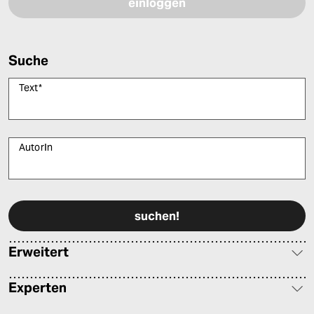
Suche
Text
*
AutorIn
Bitte füllen Sie alle Pflichtfelder (*) aus, um fortfahren zu können.
Erweitert
Experten