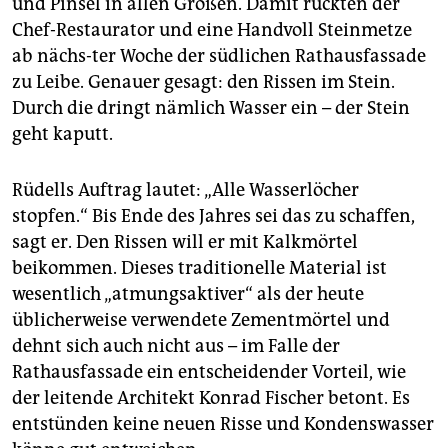
berlin
und Pinsel in allen Größen. Damit rückten der
Chef-Restaurator und eine Handvoll Steinmetze
nord
ab nächs-ter Woche der südlichen Rathausfassade
zu Leibe. Genauer gesagt: den Rissen im Stein.
wahrheit
Durch die dringt nämlich Wasser ein – der Stein
verlag
geht kaputt.
verlag
Rüdells Auftrag lautet: „Alle Wasserlöcher
veranstaltungen
stopfen.“ Bis Ende des Jahres sei das zu schaffen,
sagt er. Den Rissen will er mit Kalkmörtel
shop
beikommen. Dieses traditionelle Material ist
fragen & hilfe
wesentlich „atmungsaktiver“ als der heute
üblicherweise verwendete Zementmörtel und
unterstützen
dehnt sich auch nicht aus – im Falle der
Rathausfassade ein entscheidender Vorteil, wie
abo
der leitende Architekt Konrad Fischer betont. Es
genossenschaft
entstünden keine neuen Risse und Kondenswasser