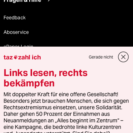
Feedback
Aboservice
ePaper Login
taz
zahl ich
Gerade nicht

Downloads für Abonnierende
Links lesen, rechts
bekämpfen
© 2026 taz Verlags und Vertriebs GmbH
Mit doppelter Kraft für eine offene Gesellschaft!
Alle Rechte vorbehalten. Bei rechtlichen Fragen oder für Genehmigungen
wenden Sie sich bitte an
lizenzen@taz.de
Besonders jetzt brauchen Menschen, die sich gegen
Rechtsextremismus einsetzen, unsere Solidarität.
Daher gehen 50 Prozent der Einnahmen aus
Feedback
Redaktionsstatut
Kommune-Richtlinien
KI-
Neuanmeldungen an „Alles beginnt im Zentrum“ –
eine Kampagne, die bedrohte linke Kulturzentren
Leitlinie
Informant
Datenschutz
Impressum
AGB