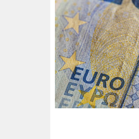
berlin
nord
wahrheit
verlag
verlag
veranstaltungen
shop
fragen & hilfe
unterstützen
abo
genossenschaft