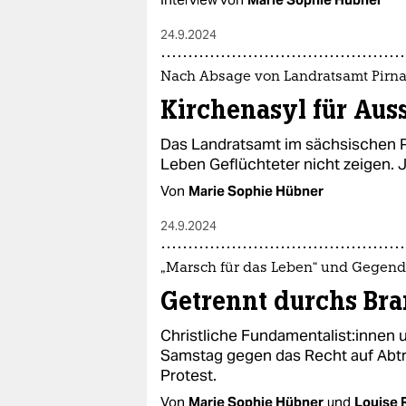
24.9.2024
Nach Absage von Landratsamt Pirn
Kirchenasyl für Aus
Das Landratsamt im sächsischen Pi
Leben Geflüchteter nicht zeigen. J
Von
Marie Sophie Hübner
24.9.2024
„Marsch für das Leben“ und Gegen
Getrennt durchs Br
Christliche Fun­da­men­ta­lis­t:in­
Samstag gegen das Recht auf Abtre
Protest.
Von
Marie Sophie Hübner
und
Louise 