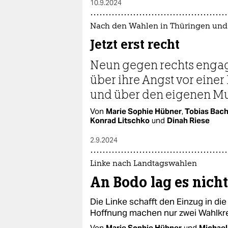
10.9.2024
Nach den Wahlen in Thüringen und
Jetzt erst recht
Neun gegen rechts enga
über ihre Angst vor einer
und über den eigenen M
Von
Marie Sophie Hübner
,
Tobias Bac
Konrad Litschko
und
Dinah Riese
2.9.2024
Linke nach Landtagswahlen
An Bodo lag es nicht
Die Linke schafft den Einzug in d
Hoffnung machen nur zwei Wahlkrei
Von
Marie Sophie Hübner
und
Michael