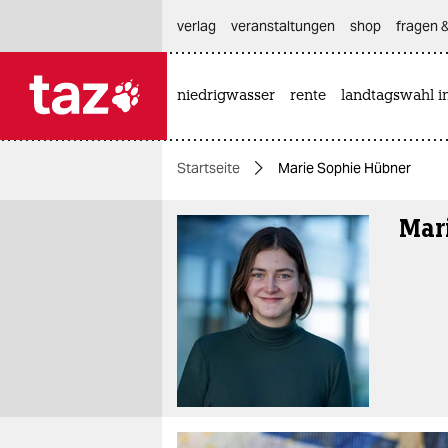
hautnavigation anspringen
hauptinhalt anspringen
footer anspringen
verlag
veranstaltungen
shop
fragen &
niedrigwasser
rente
landtagswahl i

taz zahl ich
taz zahl ich
Startseite
Marie Sophie Hübner
themen
Mar
politik
öko
gesellschaft
kultur
sport