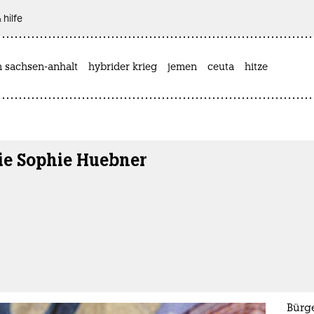
 hilfe
n sachsen-anhalt
hybrider krieg
jemen
ceuta
hitze
ie Sophie Huebner
Bürg