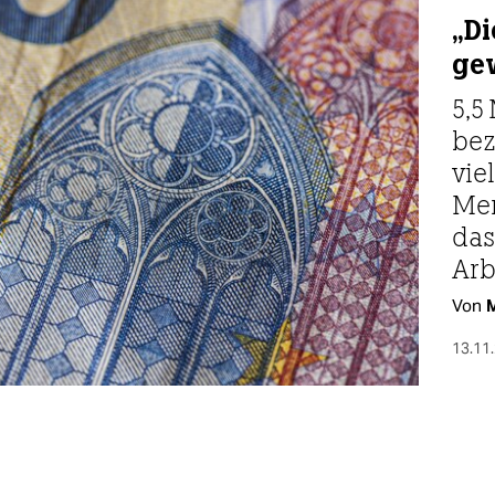
„Di
ge
5,5
bez
vie
Men
das
Arbe
Von
M
13.11