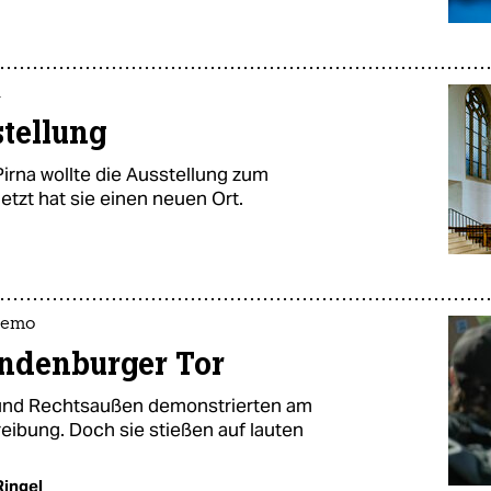
a
stellung
rna wollte die Ausstellung zum
etzt hat sie einen neuen Ort.
demo
andenburger Tor
nen und Rechtsaußen demonstrierten am
ibung. Doch sie stießen auf lauten
Ringel