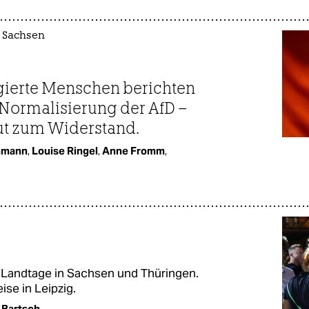
 Sachsen
gierte Menschen berichten
 Normalisierung der AfD –
ut zum Widerstand.
hmann
,
Louise Ringel
,
Anne Fromm
,
ie Landtage in Sachsen und Thüringen.
se in Leipzig.
 Bartsch