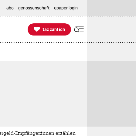
abo
genossenschaft
epaper login

taz zahl ich
taz zahl ich
ergeld-Empfänger:innen erzählen