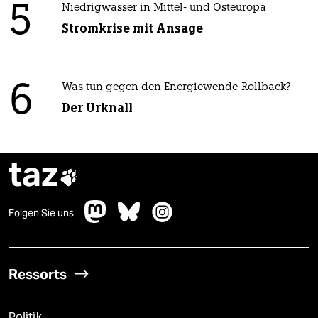
5
Niedrigwasser in Mittel- und Osteuropa
Stromkrise mit Ansage
6
Was tun gegen den Energiewende-Rollback?
Der Urknall
taz

Folgen Sie uns
Ressorts
Politik