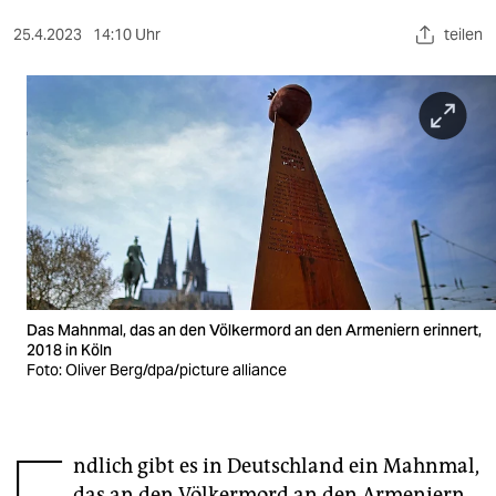
berlin
25.4.2023
14:10 Uhr
teilen
nord
wahrheit
verlag
verlag
veranstaltungen
shop
fragen & hilfe
Das Mahnmal, das an den Völkermord an den Armeniern erinnert,
2018 in Köln
unterstützen
Foto: Oliver Berg/dpa/picture alliance
abo
genossenschaft
ndlich gibt es in Deutschland ein Mahnmal,
das an den Völkermord an den Armeniern