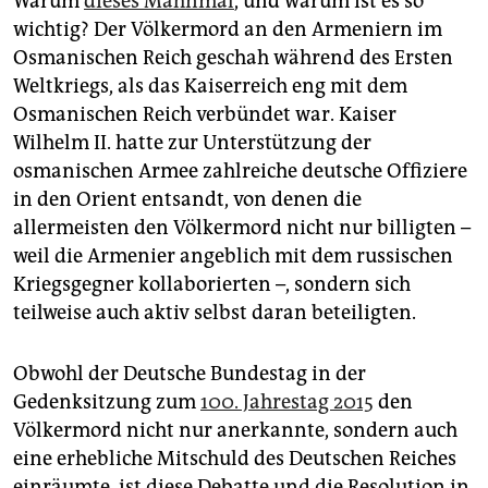
Warum
dieses Mahnmal
, und warum ist es so
wichtig? Der Völkermord an den Armeniern im
Osmanischen Reich geschah während des Ersten
Weltkriegs, als das Kaiserreich eng mit dem
Osmanischen Reich verbündet war. Kaiser
Wilhelm II. hatte zur Unterstützung der
osmanischen Armee zahlreiche deutsche Offiziere
in den Orient entsandt, von denen die
allermeisten den Völkermord nicht nur billigten –
weil die Armenier angeblich mit dem russischen
Kriegsgegner kollaborierten –, sondern sich
teilweise auch aktiv selbst daran beteiligten.
Obwohl der Deutsche Bundestag in der
Gedenksitzung zum
100. Jahrestag 2015
den
Völkermord nicht nur anerkannte, sondern auch
eine erhebliche Mitschuld des Deutschen Reiches
einräumte, ist diese Debatte und die Resolution in