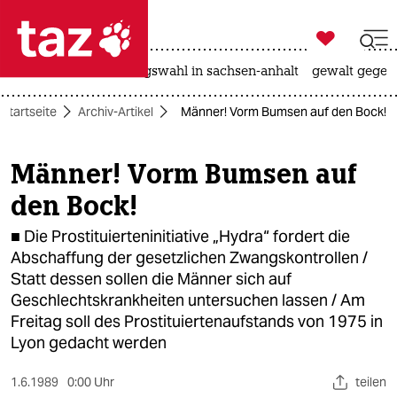

taz zahl ich
hitze
surfen
landtagswahl in sachsen-anhalt
gewalt gegen

taz zahl ich
Startseite
Archiv-Artikel
Männer! Vorm Bumsen auf den Bock!
taz zahl ich
themen
Männer! Vorm Bumsen auf
den Bock!
politik
■ Die Prostituierteninitiative „Hydra“ fordert die
öko
Abschaffung der gesetzlichen Zwangskontrollen /
Statt dessen sollen die Männer sich auf
gesellschaft
Geschlechtskrankheiten untersuchen lassen / Am
kultur
Freitag soll des Prostituiertenaufstands von 1975 in
Lyon gedacht werden
sport
1.6.1989
0:00 Uhr
teilen