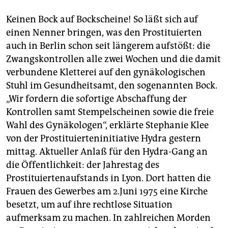
berlin
Keinen Bock auf Bockscheine! So läßt sich auf
nord
einen Nenner bringen, was den Prostituierten
wahrheit
auch in Berlin schon seit längerem aufstößt: die
Zwangskontrollen alle zwei Wochen und die damit
verlag
verbundene Kletterei auf den gynäkologischen
Stuhl im Gesundheitsamt, den sogenannten Bock.
verlag
„Wir fordern die sofortige Abschaffung der
veranstaltungen
Kontrollen samt Stempelscheinen sowie die freie
Wahl des Gynäkologen“, erklärte Stephanie Klee
shop
von der Prostituierteninitiative Hydra gestern
fragen & hilfe
mittag. Aktueller Anlaß für den Hydra-Gang an
die Öffentlichkeit: der Jahrestag des
unterstützen
Prostituiertenaufstands in Lyon. Dort hatten die
abo
Frauen des Gewerbes am 2.Juni 1975 eine Kirche
besetzt, um auf ihre rechtlose Situation
genossenschaft
aufmerksam zu machen. In zahlreichen Morden