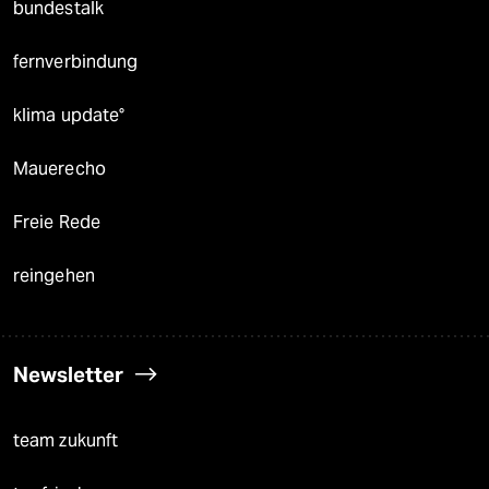
bundestalk
fernverbindung
klima update°
Mauerecho
Freie Rede
reingehen
Newsletter
team zukunft