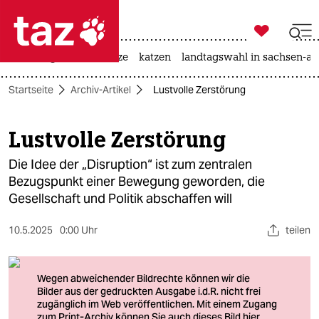

taz zahl ich
iran-krieg
ceuta
hitze
katzen
landtagswahl in sachsen-an

taz zahl ich
Startseite
Archiv-Artikel
Lustvolle Zerstörung
taz zahl ich
themen
Lustvolle Zerstörung
politik
Die Idee der „Disruption“ ist zum zentralen
Bezugspunkt einer Bewegung geworden, die
öko
Gesellschaft und Politik abschaffen will
gesellschaft
10.5.2025
0:00 Uhr
teilen
kultur
sport