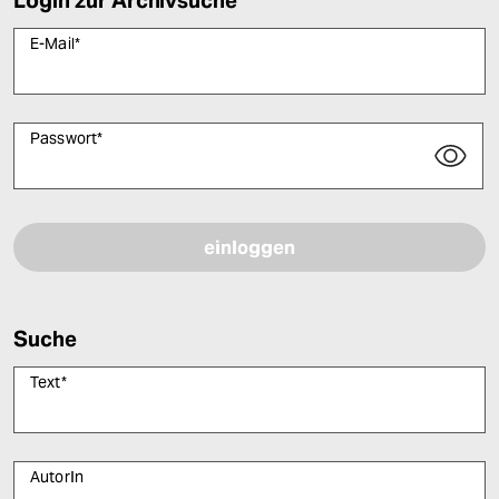
Login zur Archivsuche
E-Mail
*
Passwort
*
Bitte füllen Sie alle Pflichtfelder (*) aus, um fortfahren zu können.
Suche
Text
*
AutorIn