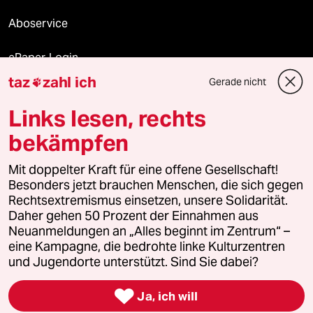
Aboservice
ePaper Login
taz
zahl ich
Gerade nicht

Downloads für Abonnierende
Links lesen, rechts
bekämpfen
© 2026 taz Verlags und Vertriebs GmbH
Mit doppelter Kraft für eine offene Gesellschaft!
Alle Rechte vorbehalten. Bei rechtlichen Fragen oder für Genehmigungen
wenden Sie sich bitte an
lizenzen@taz.de
Besonders jetzt brauchen Menschen, die sich gegen
Rechtsextremismus einsetzen, unsere Solidarität.
Daher gehen 50 Prozent der Einnahmen aus
Feedback
Redaktionsstatut
Kommune-Richtlinien
KI-
Neuanmeldungen an „Alles beginnt im Zentrum“ –
eine Kampagne, die bedrohte linke Kulturzentren
Leitlinie
Informant
Datenschutz
Impressum
AGB
und Jugendorte unterstützt. Sind Sie dabei?
Seitenwende
Einwilligungen widerrufen (Ads)

Ja, ich will