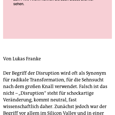
berlin
nord
wahrheit
Der Stärkste setzt sich durch, und die Reichen fliegen zum Mars.
Start einer Rakete von Space X
verlag
Foto: zuma press/action press
verlag
veranstaltungen
Von
Lukas Franke
shop
Der Begriff der Disruption wird oft als Synonym
fragen & hilfe
für radikale Transformation, für die Sehnsucht
unterstützen
nach dem großen Knall verwendet. Falsch ist das
nicht – „Disruption“ steht für schockartige
abo
Veränderung, kommt neutral, fast
genossenschaft
wissenschaftlich daher. Zunächst jedoch war der
Begriff vor allem im Silicon Valley und in einer