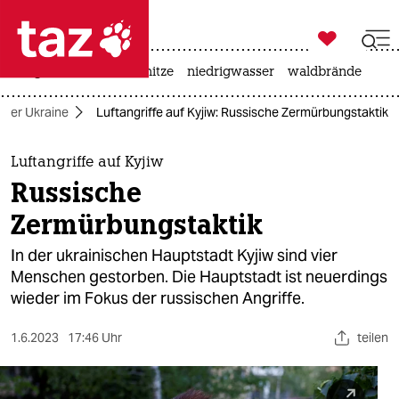

taz zahl ich
krieg in der ukraine
hitze
niedrigwasser
waldbrände

taz zahl ich
n der Ukraine
Luftangriffe auf Kyjiw: Russische Zermürbungstaktik
taz zahl ich
themen
Luftangriffe auf Kyjiw
Russische
politik
Zermürbungstaktik
öko
In der ukrainischen Hauptstadt Kyjiw sind vier
Menschen gestorben. Die Hauptstadt ist neuerdings
gesellschaft
wieder im Fokus der russischen Angriffe.
kultur
1.6.2023
17:46 Uhr
teilen
sport