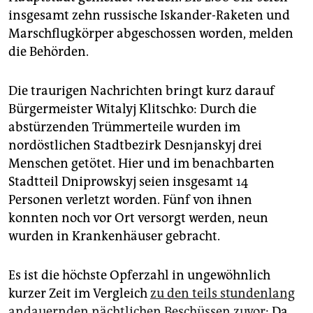
epaper login
insgesamt zehn russische Iskander-Raketen und
Marschflugkörper abgeschossen worden, melden
die Behörden.
Die traurigen Nachrichten bringt kurz darauf
Bürgermeister Witalyj Klitschko: Durch die
abstürzenden Trümmerteile wurden im
nordöstlichen Stadtbezirk Desnjanskyj drei
Menschen getötet. Hier und im benachbarten
Stadtteil Dniprowskyj seien insgesamt 14
Personen verletzt worden. Fünf von ihnen
konnten noch vor Ort versorgt werden, neun
wurden in Krankenhäuser gebracht.
Es ist die höchste Opferzahl in ungewöhnlich
kurzer Zeit im Vergleich
zu den teils stundenlang
andauernden nächtlichen Beschüssen zuvor
: Da