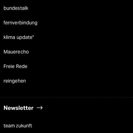
bundestalk
fernverbindung
klima update°
Mauerecho
Freie Rede
reingehen
Newsletter
team zukunft