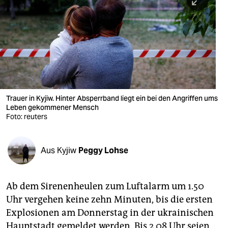
berlin
nord
wahrheit
verlag
verlag
Trauer in Kyjiw. Hinter Absperrband liegt ein bei den Angriffen ums
Leben gekommener Mensch
veranstaltungen
Foto: reuters
shop
fragen & hilfe
Aus Kyjiw
Peggy Lohse
unterstützen
Ab dem Sirenenheulen zum Luftalarm um 1.50
abo
Uhr vergehen keine zehn Minuten, bis die ersten
genossenschaft
Explosionen am Donnerstag in der ukrainischen
Hauptstadt gemeldet werden. Bis 2.08 Uhr seien