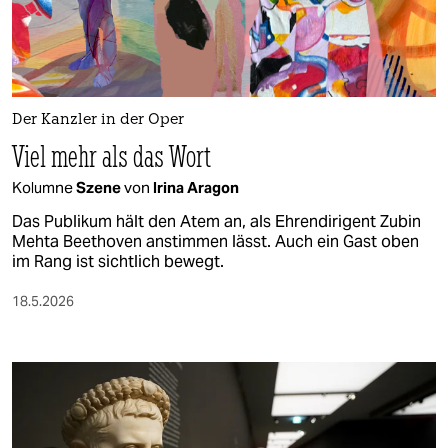
berlin
nord
wahrheit
Der Kanzler in der Oper
verlag
Viel mehr als das Wort
verlag
Kolumne
Szene
von
Irina Aragon
veranstaltungen
Das Publikum hält den Atem an, als Ehrendirigent Zubin
Mehta Beethoven anstimmen lässt. Auch ein Gast oben
shop
im Rang ist sichtlich bewegt.
fragen & hilfe
18.5.2026
unterstützen
abo
genossenschaft