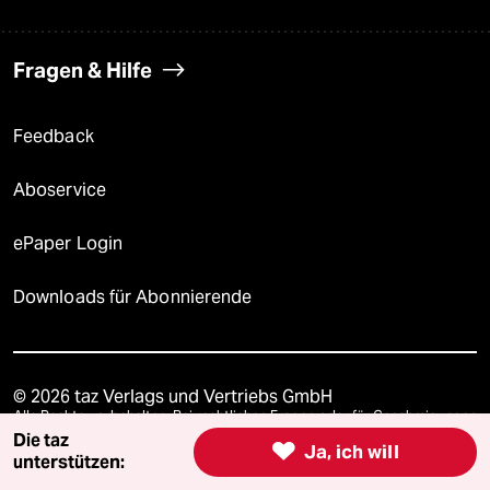
Fragen & Hilfe
Feedback
Aboservice
ePaper Login
Downloads für Abonnierende
© 2026 taz Verlags und Vertriebs GmbH
Alle Rechte vorbehalten. Bei rechtlichen Fragen oder für Genehmigungen
wenden Sie sich bitte an
lizenzen@taz.de
Die taz

Ja, ich will
unterstützen: