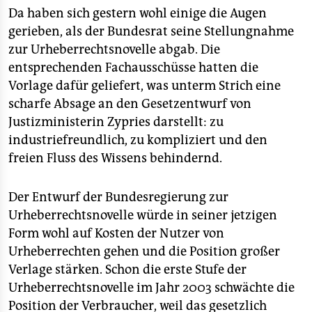
berlin
Da haben sich gestern wohl einige die Augen
nord
gerieben, als der Bundesrat seine Stellungnahme
zur Urheberrechtsnovelle abgab. Die
wahrheit
entsprechenden Fachausschüsse hatten die
Vorlage dafür geliefert, was unterm Strich eine
verlag
scharfe Absage an den Gesetzentwurf von
Justizministerin Zypries darstellt: zu
verlag
industriefreundlich, zu kompliziert und den
veranstaltungen
freien Fluss des Wissens behindernd.
shop
Der Entwurf der Bundesregierung zur
fragen & hilfe
Urheberrechtsnovelle würde in seiner jetzigen
unterstützen
Form wohl auf Kosten der Nutzer von
Urheberrechten gehen und die Position großer
abo
Verlage stärken. Schon die erste Stufe der
Urheberrechtsnovelle im Jahr 2003 schwächte die
genossenschaft
Position der Verbraucher, weil das gesetzlich