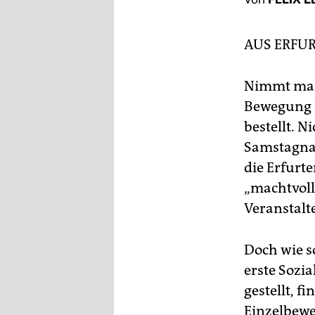
berlin
nord
AUS ERFU
wahrheit
Nimmt man 
verlag
Bewegung 
verlag
bestellt. 
Samstagna
veranstaltungen
die Erfurt
shop
„machtvoll
fragen & hilfe
Veranstalte
unterstützen
Doch wie so
abo
erste Sozi
gestellt, f
genossenschaft
Einzelbewe