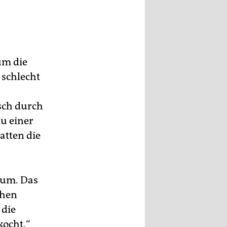
um die
schlecht
sch durch
u einer
atten die
rium. Das
chen
 die
kocht.“