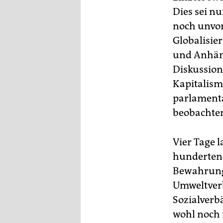
epaper login
Dies sei nu
noch unvor
Globalisie
und Anhäng
Diskussion
Kapitalism
parlamentar
beobachte
Vier Tage l
hunderten 
Bewahrung 
Umweltverb
Sozialverb
wohl noch