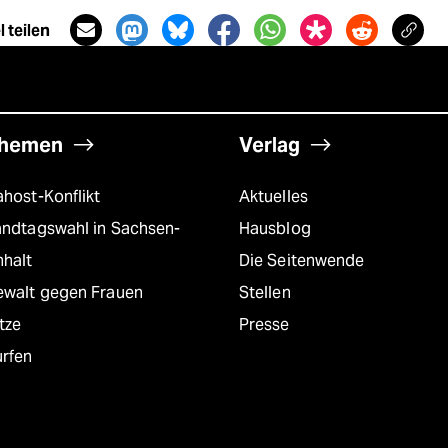
 teilen
hemen
Verlag
host-Konflikt
Aktuelles
andtagswahl in Sachsen-
Hausblog
nhalt
Die Seitenwende
ewalt gegen Frauen
Stellen
tze
Presse
urfen