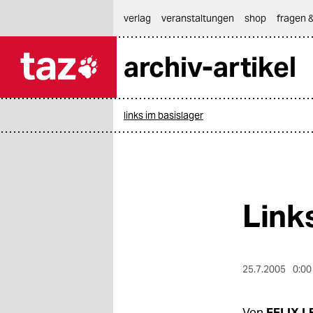
hautnavigation anspringen
hauptinhalt anspringen
footer anspringen
verlag
veranstaltungen
shop
fragen &
archiv-artikel

taz zahl ich
taz zahl ich
links im basislager
themen
politik
öko
Link
gesellschaft
kultur
25.7.2005
0:00
sport
Von
FELIX L