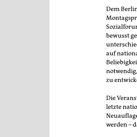
Dem Berlin
Montagspro
Sozialfor
bewusst ge
unterschi
auf nationa
Beliebigke
notwendig,
zu entwick
Die Veranst
letzte nati
Neuauflage
werden – d