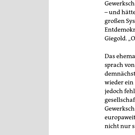
Gewerkscha
– und hät
großen Sys
Entdemokra
Giegold. 
Das ehemal
sprach von
demnächst 
wieder ein
jedoch feh
gesellschaf
Gewerkschaf
europaweit
nicht nur 