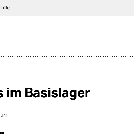
 hilfe
s im Basislager
 Uhr
EE