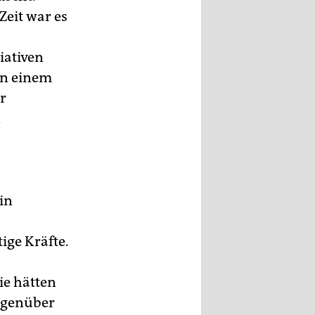
Zeit war es
iativen
in einem
r
n
in
ige Kräfte.
ie hätten
egenüber