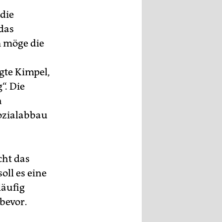
 die
 das
 möge die
te Kimpel,
“. Die
h
ozialabbau
cht das
oll es eine
läufig
bevor.