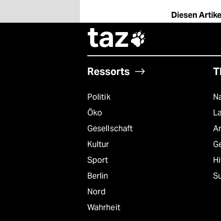
Diesen Artikel
taz

Ressorts
T
Politik
Na
Öko
L
Gesellschaft
A
Kultur
G
Sport
Hi
Berlin
S
Nord
Wahrheit