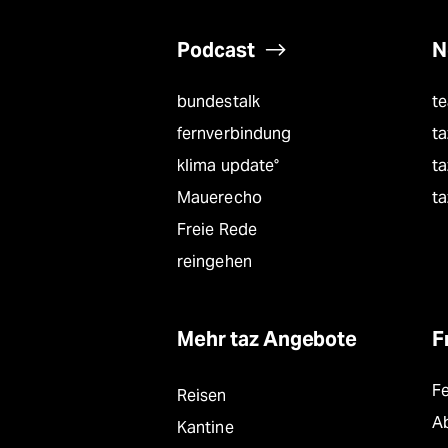
Podcast
N
bundestalk
t
fernverbindung
ta
klima update°
ta
Mauerecho
ta
Freie Rede
reingehen
Mehr taz Angebote
F
F
Reisen
A
Kantine