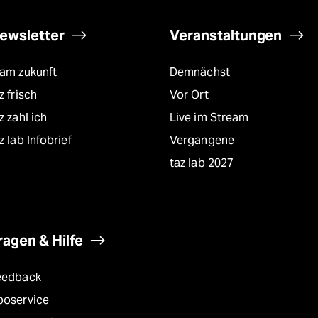
ewsletter
Veranstaltungen
eam zukunft
Demnächst
z frisch
Vor Ort
z zahl ich
Live im Stream
z lab Infobrief
Vergangene
taz lab 2027
ragen & Hilfe
eedback
boservice