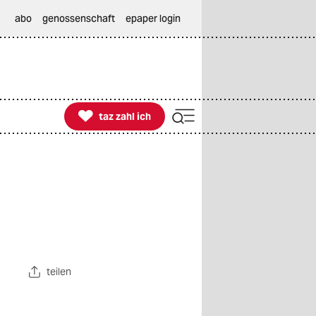
abo
genossenschaft
epaper login

taz zahl ich
taz zahl ich
teilen