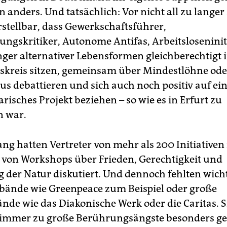
n anders. Und tatsächlich: Vor nicht all zu langer 
stellbar, dass Gewerkschaftsführer,
rungskritiker, Autonome Antifas, Arbeitsloseninit
er alternativer Lebensformen gleichberechtigt 
skreis sitzen, gemeinsam über Mindestlöhne ode
us debattieren und sich auch noch positiv auf ei
isches Projekt beziehen – so wie es in Erfurt zu
n war.
ang hatten Vertreter von mehr als 200 Initiativen 
von Workshops über Frieden, Gerechtigkeit und
der Natur diskutiert. Und dennoch fehlten wicht
ände wie Greenpeace zum Beispiel oder große
ände wie das Diakonische Werk oder die Caritas. S
 immer zu große Berührungsängste besonders g