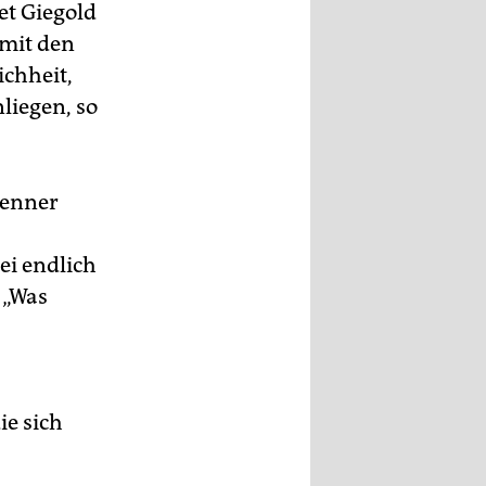
et Giegold
mit den
ichheit,
liegen, so
henner
s
ei endlich
 „Was
ie sich