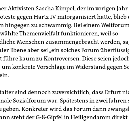
er Aktivisten Sascha Kimpel, der im vorigen Jahr
teste gegen Hartz IV mitorganisiert hatte, blieb
um hingegen zu schwammig. Bei einem Weltforum
wählte Themenvielfalt funktionieren, weil so
edliche Menschen zusammengebracht werden, sag
ler Ebene aber sei „ein solches Forum überflüssig
it führe kaum zu Kontroversen. Diese seien jedoc
 um konkrete Vorschläge im Widerstand gegen S
eln.
alter sind dennoch zuversichtlich, dass Erfurt ni
onale Sozialforum war. Spätestens in zwei Jahren s
 geben. Konkreter wird das Forum dann zwangs
ann steht der G-8-Gipfel in Heiligendamm direkt 