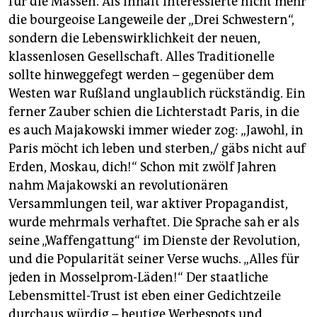
für die Massen. Als Inhalt interessierte nicht mehr
die bourgeoise Langeweile der „Drei Schwestern“,
sondern die Lebenswirklichkeit der neuen,
klassenlosen Gesellschaft. Alles Traditionelle
sollte hinweggefegt werden – gegenüber dem
Westen war Rußland unglaublich rückständig. Ein
ferner Zauber schien die Lichterstadt Paris, in die
es auch Majakowski immer wieder zog: „Jawohl, in
Paris möcht ich leben und sterben,/ gäbs nicht auf
Erden, Moskau, dich!“ Schon mit zwölf Jahren
nahm Majakowski an revolutionären
Versammlungen teil, war aktiver Propagandist,
wurde mehrmals verhaftet. Die Sprache sah er als
seine „Waffengattung“ im Dienste der Revolution,
und die Popularität seiner Verse wuchs. „Alles für
jeden in Mosselprom-Läden!“ Der staatliche
Lebensmittel-Trust ist eben einer Gedichtzeile
durchaus würdig – heutige Werbespots und