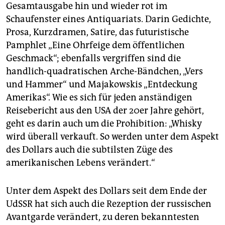
berlin
Gesamtausgabe hin und wieder rot im
Schaufenster eines Antiquariats. Darin Gedichte,
nord
Prosa, Kurzdramen, Satire, das futuristische
wahrheit
Pamphlet „Eine Ohrfeige dem öffentlichen
Geschmack“; ebenfalls vergriffen sind die
verlag
handlich-quadratischen Arche-Bändchen, „Vers
und Hammer“ und Majakowskis „Entdeckung
verlag
Amerikas“. Wie es sich für jeden anständigen
veranstaltungen
Reisebericht aus den USA der 20er Jahre gehört,
geht es darin auch um die Prohibition: „Whisky
shop
wird überall verkauft. So werden unter dem Aspekt
fragen & hilfe
des Dollars auch die subtilsten Züge des
amerikanischen Lebens verändert.“
unterstützen
abo
Unter dem Aspekt des Dollars seit dem Ende der
UdSSR hat sich auch die Rezeption der russischen
genossenschaft
Avantgarde verändert, zu deren bekanntesten