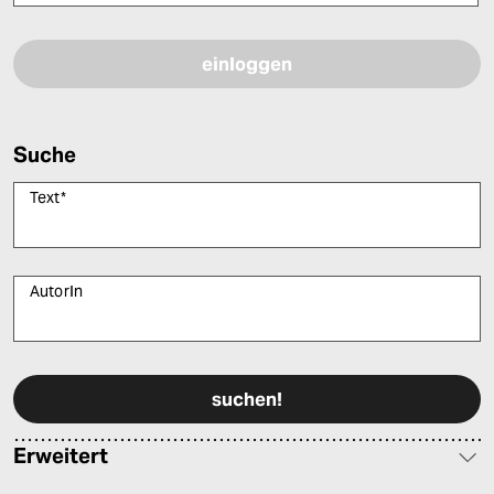
Bitte füllen Sie alle Pflichtfelder (*) aus, um fortfahren zu können.
Suche
Text
*
AutorIn
Bitte füllen Sie alle Pflichtfelder (*) aus, um fortfahren zu können.
Erweitert