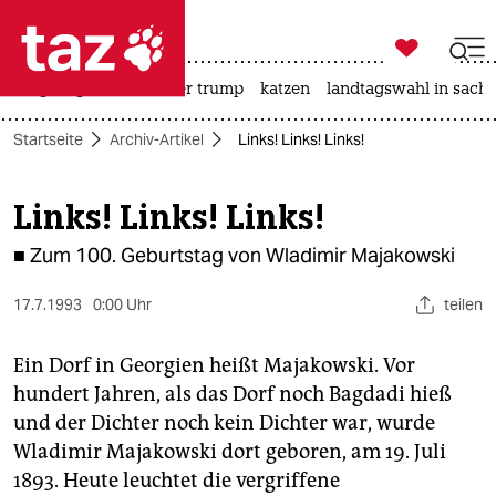

taz zahl ich
bergsteigen
usa unter trump
katzen
landtagswahl in sachs

taz zahl ich
Startseite
Archiv-Artikel
Links! Links! Links!
taz zahl ich
themen
Links! Links! Links!
politik
■ Zum 100. Geburtstag von Wladimir Majakowski
öko
17.7.1993
0:00 Uhr
teilen
gesellschaft
Ein Dorf in Georgien heißt Majakowski. Vor
hundert Jahren, als das Dorf noch Bagdadi hieß
kultur
und der Dichter noch kein Dichter war, wurde
sport
Wladimir Majakowski dort geboren, am 19. Juli
1893. Heute leuchtet die vergriffene