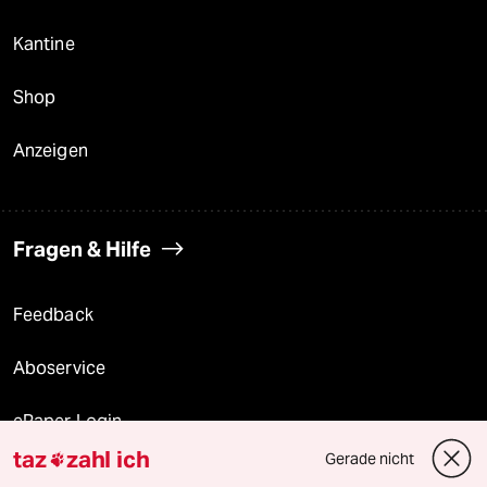
Kantine
Shop
Anzeigen
Fragen & Hilfe
Feedback
Aboservice
ePaper Login
taz
zahl ich
Gerade nicht

Downloads für Abonnierende