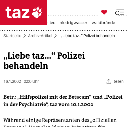

taz zahl ich
krieg in der ukraine
hitze
niedrigwasser
waldbrände

taz zahl ich
Startseite
Archiv-Artikel
„Liebe taz...“ Polizei behandeln
taz zahl ich
themen
„Liebe taz...“ Polizei
behandeln
politik
öko
16.1.2002
0:00 Uhr
teilen
gesellschaft
Betr.: „Hilfspolizei mit der Betacam“ und „Polizei
kultur
in der Psychiatrie“, taz vom 10.1.2002
sport
Während einige Repräsentanten des „offiziellen