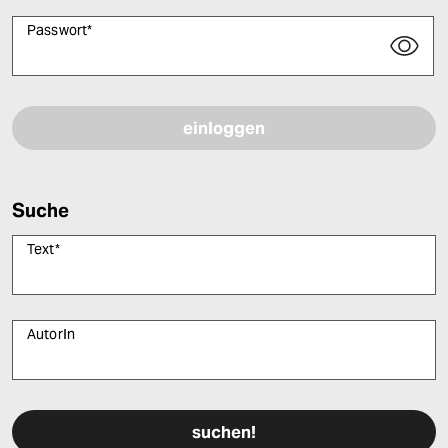
Passwort
*
Bitte füllen Sie alle Pflichtfelder (*) aus, um fortfahren zu können.
Suche
Text
*
AutorIn
Bitte füllen Sie alle Pflichtfelder (*) aus, um fortfahren zu können.