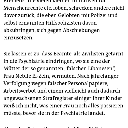
berlin
Bremens“ die vielen kleinen Initiativen für
Menschenrechte etc. loben, schrecken andere nicht
nord
davor zurück, die eben Gelobten mit Polizei und
selbst ernannten Hilfspolizisten davon
wahrheit
abzubringen, sich gegen Abschiebungen
einzusetzen.
verlag
verlag
Sie lassen es zu, dass Beamte, als Zivilisten getarnt,
in die Psychiatrie eindringen, wo sie eine der
veranstaltungen
Mütter der so genannten „falschen Libanesen“,
shop
Frau Nebile El-Zein, vermuten. Nach jahrelanger
Verfolgung wegen falscher Personalpapiere,
fragen & hilfe
Arbeitsverbot und einem vielleicht auch dadurch
unterstützen
angewachsenen Strafregister einiger ihrer Kinder
weiß ich nicht, was einer Frau noch alles passieren
abo
müsste, bevor sie in der Psychiatrie landet.
genossenschaft