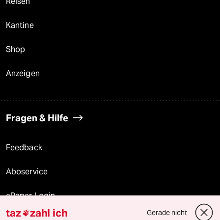
Reisen
Kantine
Shop
Anzeigen
Fragen & Hilfe
Feedback
Aboservice
ePaper Login
taz
zahl ich
Gerade nicht

Downloads für Abonnierende