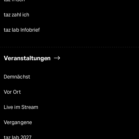
taz zahl ich
taz lab Infobrief
Veranstaltungen
Demnächst
Vor Ort
Live im Stream
Vergangene
taz lab 2027