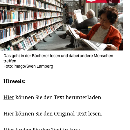
berlin
nord
wahrheit
verlag
verlag
Das geht in der Bücherei: lesen und dabei andere Menschen
treffen
veranstaltungen
Foto: imago/Sven Lamberg
shop
Hinweis:
fragen & hilfe
unterstützen
Hier
können Sie den Text herunterladen.
abo
Hier
können Sie den Original-Text lesen.
genossenschaft