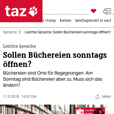

taz zahl ich
bergsteigen
usa unter trump
katzen
landtagswahl in sachs

taz zahl ich
te Sprache
Leichte Sprache: Sollen Büchereien sonntags öffnen?
taz zahl ich
themen
Leichte Sprache
Sollen Büchereien sonntags
politik
öffnen?
öko
Büchereien sind Orte für Begegnungen. Am
Sonntag sind Büchereien aber zu. Muss sich das
gesellschaft
ändern?
kultur
11.5.2018
14:32 Uhr
teilen
sport