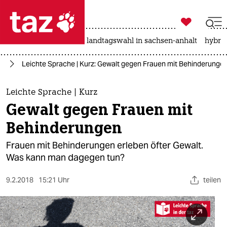

taz zahl ich
katzen
hitze
rente
landtagswahl in sachsen-anhalt
hybrid

taz zahl ich
ta
Leichte Sprache | Kurz: Gewalt gegen Frauen mit Behinderunge
taz zahl ich
themen
Leichte Sprache | Kurz
Gewalt gegen Frauen mit
politik
Behinderungen
öko
Frauen mit Behinderungen erleben öfter Gewalt.
Was kann man dagegen tun?
gesellschaft
9.2.2018
15:21 Uhr
teilen
kultur
sport