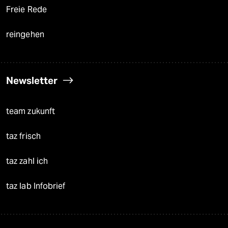
Freie Rede
reingehen
Newsletter
team zukunft
taz frisch
taz zahl ich
taz lab Infobrief