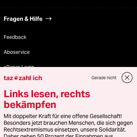
Fragen & Hilfe
Feedback
Aboservice
ePaper Login
taz
zahl ich
Gerade nicht

Downloads für Abonnierende
Links lesen, rechts
bekämpfen
© 2026 taz Verlags und Vertriebs GmbH
Mit doppelter Kraft für eine offene Gesellschaft!
Alle Rechte vorbehalten. Bei rechtlichen Fragen oder für Genehmigungen
wenden Sie sich bitte an
lizenzen@taz.de
Besonders jetzt brauchen Menschen, die sich gegen
Rechtsextremismus einsetzen, unsere Solidarität.
Daher gehen 50 Prozent der Einnahmen aus