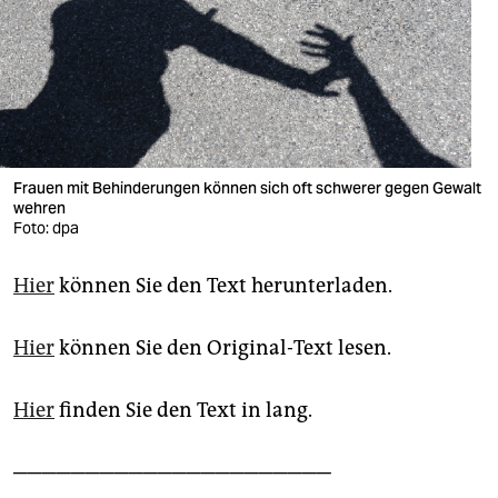
berlin
nord
wahrheit
verlag
Frauen mit Behinderungen können sich oft schwerer gegen Gewalt
verlag
wehren
Foto: dpa
veranstaltungen
shop
Hier
können Sie den Text herunterladen.
fragen & hilfe
Hier
können Sie den Original-Text lesen.
unterstützen
Hier
finden Sie den Text in lang.
abo
genossenschaft
──────────────────────