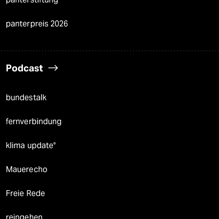
panterpreis 2026
Podcast
bundestalk
fernverbindung
klima update°
Mauerecho
Freie Rede
reingehen