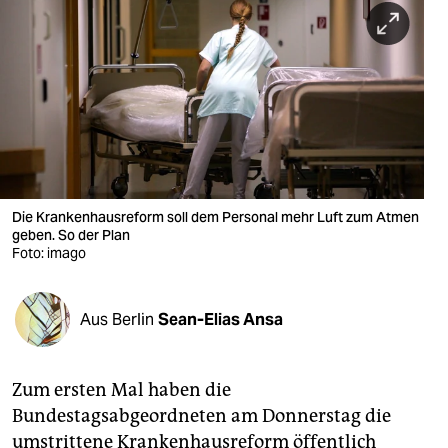
berlin
nord
wahrheit
verlag
verlag
veranstaltungen
Die Krankenhausreform soll dem Personal mehr Luft zum Atmen
geben. So der Plan
shop
Foto: imago
fragen & hilfe
Aus Berlin
Sean-Elias Ansa
unterstützen
abo
Zum ersten Mal haben die
genossenschaft
Bundestagsabgeordneten am Donnerstag die
umstrittene Krankenhausreform öffentlich