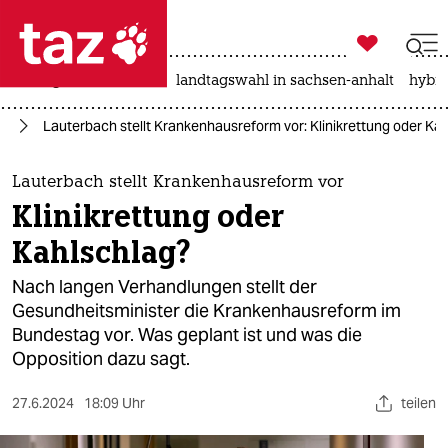

taz zahl ich
niedrigwasser
rente
landtagswahl in sachsen-anhalt
hybri

taz zahl ich
nd
Lauterbach stellt Krankenhausreform vor: Klinikrettung oder Ka
taz zahl ich
themen
Lauterbach stellt Krankenhausreform vor
Klinikrettung oder
politik
Kahlschlag?
öko
Nach langen Verhandlungen stellt der
Gesundheitsminister die Krankenhausreform im
gesellschaft
Bundestag vor. Was geplant ist und was die
Opposition dazu sagt.
kultur
sport
27.6.2024
18:09 Uhr
teilen