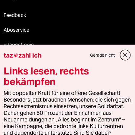
Feedback
Aboservice
ePaper Login
taz
zahl ich
Gerade nicht

Downloads für Abonnierende
Links lesen, rechts
bekämpfen
© 2026 taz Verlags und Vertriebs GmbH
Alle Rechte vorbehalten. Bei rechtlichen Fragen oder für Genehmigungen
Mit doppelter Kraft für eine offene Gesellschaft!
wenden Sie sich bitte an
lizenzen@taz.de
Besonders jetzt brauchen Menschen, die sich gegen
Rechtsextremismus einsetzen, unsere Solidarität.
Daher gehen 50 Prozent der Einnahmen aus
Feedback
Redaktionsstatut
Kommune-Richtlinien
KI-
Neuanmeldungen an „Alles beginnt im Zentrum“ –
eine Kampagne, die bedrohte linke Kulturzentren
Leitlinie
Informant
Datenschutz
Impressum
AGB
und Jugendorte unterstützt. Sind Sie dabei?