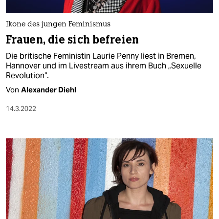
berlin
nord
Ikone des jungen Feminismus
Frauen, die sich befreien
wahrheit
Die britische Feministin Laurie Penny liest in Bremen,
verlag
Hannover und im Livestream aus ihrem Buch „Sexuelle
Revolution“.
verlag
Von
Alexander Diehl
veranstaltungen
14.3.2022
shop
fragen & hilfe
unterstützen
abo
genossenschaft