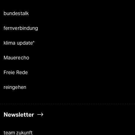
bundestalk
fernverbindung
klima update°
Mauerecho
Freie Rede
reingehen
Newsletter
team zukunft