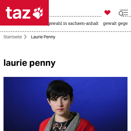

taz zahl ich
hitze
surfen
landtagswahl in sachsen-anhalt
gewalt gegen

taz zahl ich
Startseite
Laurie Penny
taz zahl ich
themen
laurie penny
politik
öko
gesellschaft
kultur
sport