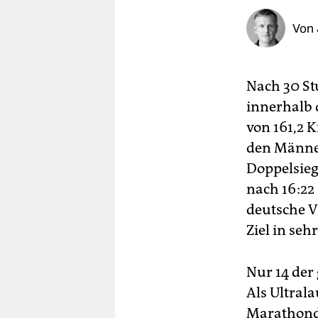
berlin
Von
nord
wahrheit
Nach 30 St
verlag
innerhalb 
verlag
von 161,2 K
den Männer
veranstaltungen
Doppelsieg
shop
nach 16:22
fragen & hilfe
deutsche V
Ziel in se
unterstützen
abo
Nur 14 der
Als Ultrala
genossenschaft
Marathondi