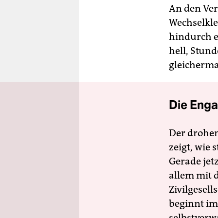
An den Ver
Wechselkle
hindurch er
hell, Stund
gleicherma
Die Enga
Der drohe
zeigt, wie
Gerade jet
allem mit d
Zivilgesell
beginnt im
selbstverw