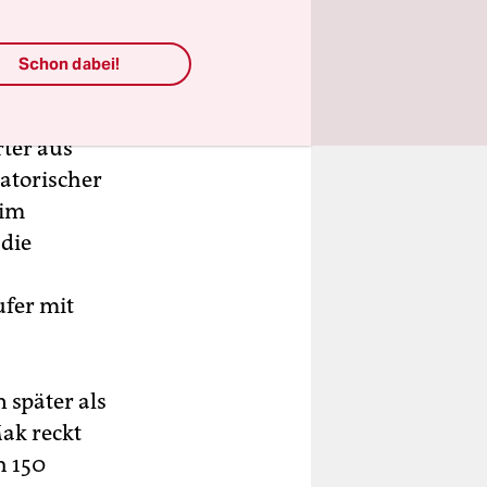
m Samstag
Schon dabei!
 Uleniecki
en im
rter aus
atorischer
 im
 die
ufer mit
 später als
ak reckt
h 150