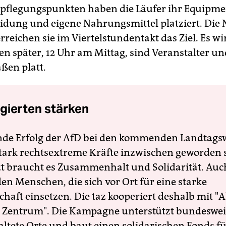
pflegungspunkten haben die Läufer ihr Equipme
idung und eigene Nahrungsmittel platziert. Die 
reichen sie im Viertelstundentakt das Ziel. Es w
en später, 12 Uhr am Mittag, sind Veranstalter un
ßen platt.
gierten stärken
nde Erfolg der AfD bei den kommenden Landtags
 stark rechtsextreme Kräfte inzwischen geworden 
zt braucht es Zusammenhalt und Solidarität. Auc
en Menschen, die sich vor Ort für eine starke
schaft einsetzen. Die taz kooperiert deshalb mit "A
 Zentrum". Die Kampagne unterstützt bundesweit
altete Orte und baut einen solidarischen Fonds f