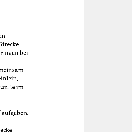
en
Strecke
bringen bei
gemeinsam
inlein,
Fünfte im
f aufgeben.
recke