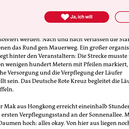
atz in der Lobeckstraße gehen die Teilnehmer a

Ja, ich will
orgens an den Start. Veranstalter Alexander von
 Läufer einzeln vor, während die ersten fünf Rund
solviert werden. Nach und nach verlassen die Sta
onen das Rund gen Mauerweg. Ein großer organis
egt hinter den Veranstaltern: Die Strecke musste
n wenigen hundert Metern mit Pfeilen markiert,
he Versorgung und die Verpflegung der Läufer
llt sein. Das Deutsche Rote Kreuz begleitet die Lä
ffeln.
r Mak aus Hongkong erreicht eineinhalb Stunden
n ersten Verpflegungsstand an der Sonnenallee. M
Daumen hoch: alles okay. Von hier aus liegen noc