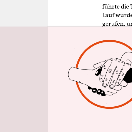
epaper login
führte die
Lauf wurde
gerufen, u