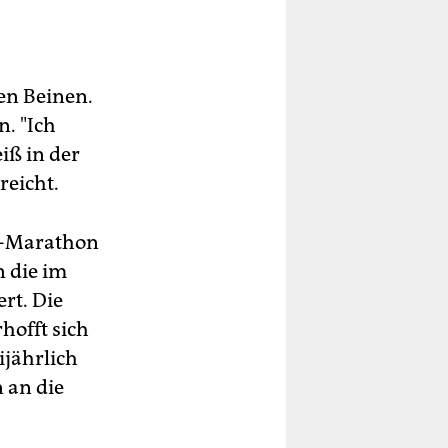
en Beinen.
. "Ich
iß in der
reicht.
es-Marathon
 die im
rt. Die
hofft sich
ijährlich
 an die