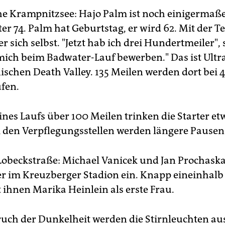
he Krampnitzsee: Hajo Palm ist noch einigermaße
ter 74. Palm hat Geburtstag, er wird 62. Mit der 
r sich selbst. "Jetzt hab ich drei Hundertmeiler", s
mich beim Badwater-Lauf bewerben." Das ist Ult
nischen Death Valley. 135 Meilen werden dort bei 
ufen.
nes Laufs über 100 Meilen trinken die Starter etw
i den Verpflegungsstellen werden längere Pausen 
 Lobeckstraße: Michael Vanicek und Jan Prochaska
er im Kreuzberger Stadion ein. Knapp eineinhal
t ihnen Marika Heinlein als erste Frau.
uch der Dunkelheit werden die Stirnleuchten au