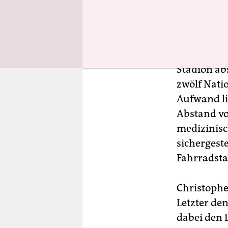
Am Sportpl
um 6 Uhr m
stellt alle
Stadion ab
zwölf Nati
Aufwand li
Abstand vo
medizinisc
sichergeste
Fahrradsta
Christophe
Letzter de
dabei den 