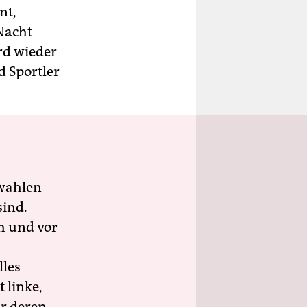
nt,
Nacht
ird wieder
d Sportler
wahlen
sind.
h und vor
lles
 linke,
ür deren