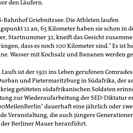
vor den Läufern.
 S-Bahnhof Griebnitzsee: Die Athleten laufen
gspunkt 12 an, 65 Kilometer haben sie schon in d
er, Startnummer 32, kneift das Gesicht zusammen
ngen, dass es noch 100 Kilometer sind." Es ist he
ne. Wasser mit Kochsalz und Bananen werden ge
s Laufs ist der 1921 ins Leben gerufenen Comrad
urban und Pietermaritzburg in Südafrika, der an
tkrieg getöteten südafrikanischen Soldaten erinne
tung zur Wiederaufarbeitung der SED-Diktatur er
00MeilenBerlin" dauerhaft eine jährlich oder zwe
nde Veranstaltung, die auch jüngere Generationen
 der Berliner Mauer heranführt.