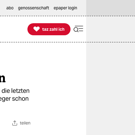
abo
genossenschaft
epaper login

taz zahl ich
taz zahl ich
n
die letzten
ieger schon
teilen