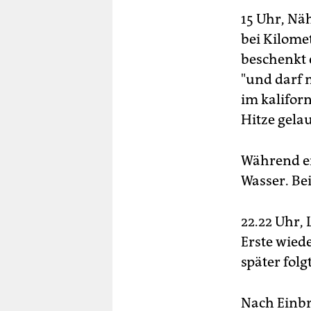
15 Uhr, Nä
bei Kilome
beschenkt e
"und darf 
im kalifor
Hitze gela
Während ei
Wasser. Be
22.22 Uhr,
Erste wied
später folg
Nach Einbr