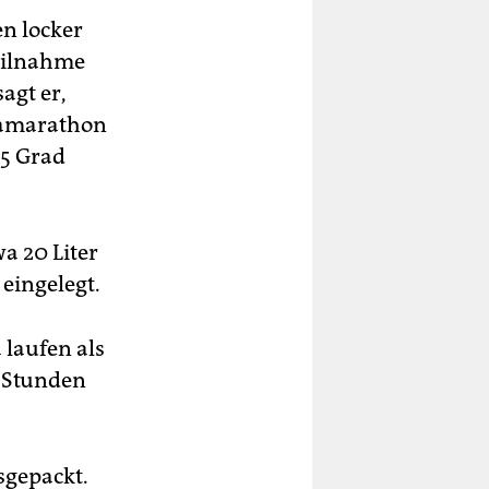
n locker
Teilnahme
agt er,
ramarathon
45 Grad
a 20 Liter
eingelegt.
 laufen als
b Stunden
sgepackt.