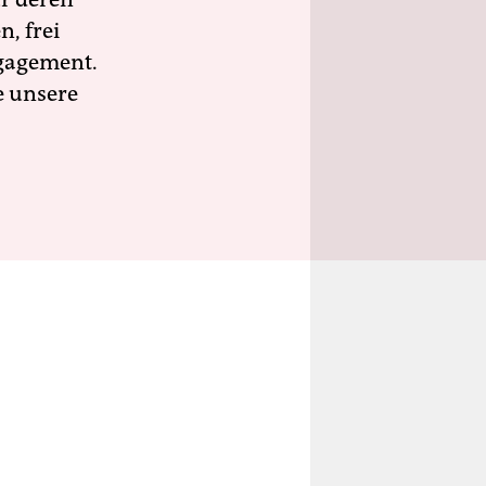
n, frei
ngagement.
e unsere