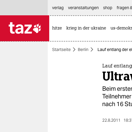
hautnavigation anspringen
hauptinhalt anspringen
footer anspringen
verlag
veranstaltungen
shop
fragen &
hitze
krieg in der ukraine
us-demokr

taz zahl ich
taz zahl ich
Startseite
Berlin
Lauf entlang der e
themen
politik
Lauf entlan
Ultra
öko
Beim ersten
gesellschaft
Teilnehmer
nach 16 St
kultur
sport
22.8.2011
18:3