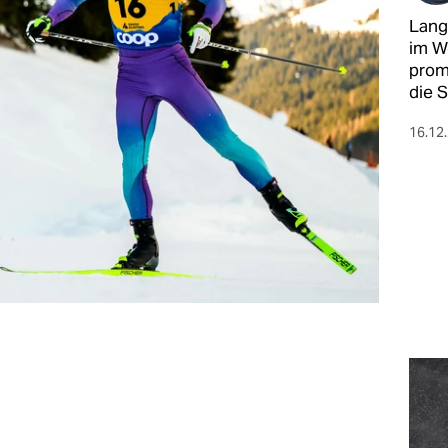
Lang
im We
prom
die 
16.12