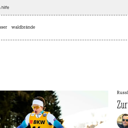
 hilfe
sser
waldbrände
Russ
Zur