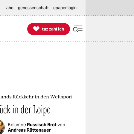
abo
genossenschaft
epaper login

taz zahl ich
taz zahl ich
lands Rückkehr in den Weltsport
ück in der Loipe
Kolumne
Russisch Brot
von
Andreas Rüttenauer