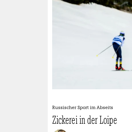
berlin
nord
wahrheit
verlag
verlag
veranstaltungen
shop
fragen & hilfe
unterstützen
Russischer Sport im Abseits
abo
Zickerei in der Loipe
genossenschaft