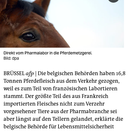
berlin
nord
wahrheit
verlag
verlag
Direkt vom Pharmalabor in die Pferdemetzgerei.
Bild: dpa
veranstaltungen
BRÜSSEL
afp
| Die belgischen Behörden haben 16,8
shop
Tonnen Pferdefleisch aus dem Verkehr gezogen,
fragen & hilfe
weil es zum Teil von französischen Labortieren
stammt. Der größte Teil des aus Frankreich
unterstützen
importierten Fleisches nicht zum Verzehr
abo
vorgesehener Tiere aus der Pharmabranche sei
aber längst auf den Tellern gelandet, erklärte die
genossenschaft
belgische Behörde für Lebensmittelsicherheit