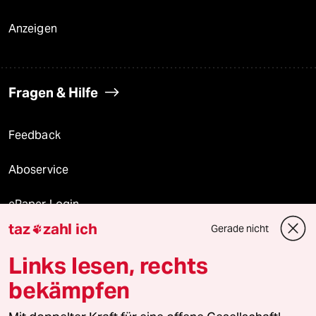
Anzeigen
Fragen & Hilfe
Feedback
Aboservice
ePaper Login
taz
zahl ich
Gerade nicht

Downloads für Abonnierende
Links lesen, rechts
bekämpfen
© 2026 taz Verlags und Vertriebs GmbH
Alle Rechte vorbehalten. Bei rechtlichen Fragen oder für Genehmigungen