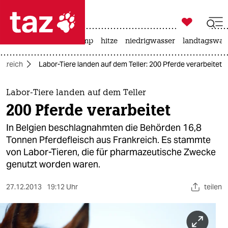

taz zahl ich
katzen
usa unter trump
hitze
niedrigwasser
landtagswahl

taz zahl ich
nkreich
Labor-Tiere landen auf dem Teller: 200 Pferde verarbeitet
taz zahl ich
themen
Labor-Tiere landen auf dem Teller
200 Pferde verarbeitet
politik
In Belgien beschlagnahmten die Behörden 16,8
öko
Tonnen Pferdefleisch aus Frankreich. Es stammte
von Labor-Tieren, die für pharmazeutische Zwecke
gesellschaft
genutzt worden waren.
kultur
27.12.2013
19:12 Uhr
teilen
sport