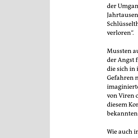
der Umgan
Jahrtausen
Schlüsselt
verloren“.
Mussten au
der Angst 
die sich in
Gefahren m
imaginiert
von Viren 
diesem Kon
bekannten 
Wie auch i