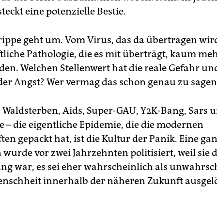
steckt eine potenzielle Bestie.
rippe geht um. Vom Virus, das da übertragen wird,
ftliche Pathologie, die es mit überträgt, kaum me
den. Welchen Stellenwert hat die reale Gefahr u
 der Angst? Wer vermag das schon genau zu sagen
 Waldsterben, Aids, Super-GAU, Y2K-Bang, Sars 
e – die eigentliche Epidemie, die die modernen
ten gepackt hat, ist die Kultur der Panik. Eine ga
wurde vor zwei Jahrzehnten politisiert, weil sie 
g war, es sei eher wahrscheinlich als unwahrsch
enschheit innerhalb der näheren Zukunft ausgel