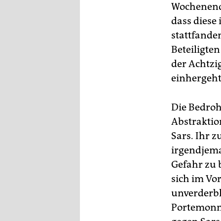
Wochenend
dass diese
stattfande
Beteiligten
der Achtzi
einhergeht
Die Bedroh
Abstraktio
Sars. Ihr 
irgendjema
Gefahr zu 
sich im Vo
unverderbl
Portemonna