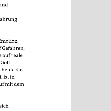
 und
rfahrung
 Emotion
f Gefahren,
e auf reale
 Gott
e heute das
 ist in
auf mit dem
sich