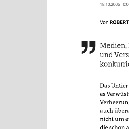
berlin
18.10.2005
0:0
nord
Von
ROBERT
wahrheit
verlag
Medien, 

verlag
und Vers
veranstaltungen
konkurr
shop
fragen & hilfe
Das Untier
es Verwüst
unterstützen
Verheerung 
abo
auch übera
nicht um e
genossenschaft
die schon 