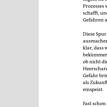
Prozesses 
schafft, un
Gefahren a
Diese Spur
ausmachen,
klar, dass
bekümmern 
ob nicht di
Heerschare
Gefahr bri
als Zukunf
einspeist.
Fast schon