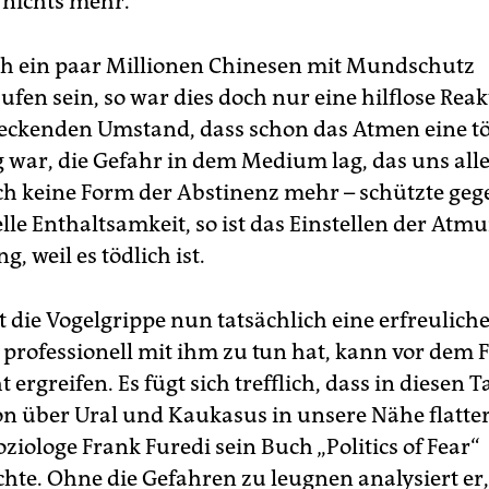
 nichts mehr.
h ein paar Millionen Chinesen mit Mundschutz
fen sein, so war dies doch nur eine hilflose Reak
eckenden Umstand, dass schon das Atmen eine tö
war, die Gefahr in dem Medium lag, das uns all
ch keine Form der Abstinenz mehr – schützte geg
le Enthaltsamkeit, so ist das Einstellen der Atmu
g, weil es tödlich ist.
t die Vogelgrippe nun tatsächlich eine erfreulich
t professionell mit ihm zu tun hat, kann vor dem 
ht ergreifen. Es fügt sich trefflich, dass in diesen 
ion über Ural und Kaukasus in unsere Nähe flatter
oziologe Frank Furedi sein Buch „Politics of Fear“
chte. Ohne die Gefahren zu leugnen analysiert er,