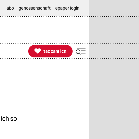
abo
genossenschaft
epaper login

taz zahl ich
taz zahl ich
ich so