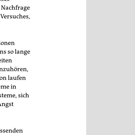
e Nachfrage
s Versuches,
tionen
ns so lange
eiten
inzuhören,
von laufen
eme in
steme, sich
Angst
fassenden