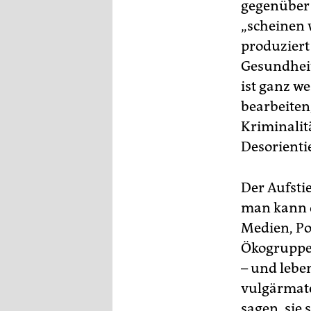
gegenüber 
„scheinen 
produziert
Gesundheit
ist ganz w
bearbeiten
Kriminalitä
Desorienti
Der Aufstie
man kann d
Medien, Po
Ökogruppen
– und lebe
vulgärmate
sagen, sie 