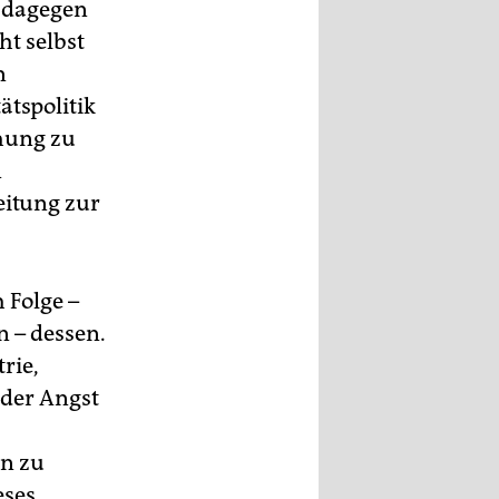
e dagegen
ht selbst
n
tspolitik
ohung zu
n
eitung zur
 Folge –
 – dessen.
rie,
 der Angst
nn zu
eses