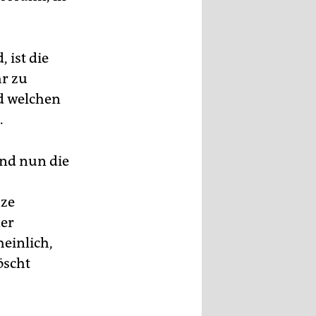
 ist die
hr zu
nd welchen
.
und nun die
nze
der
einlich,
öscht