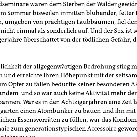
seminare waren dem Sterben der Wälder gewid
 im Sommer bisweilen inmitten blühender, fetter
n, umgeben von prächtigen Laubbäumen, fiel de
 nicht einmal als sonderlich auf. Und der Sex ist s
gerjahre überschattet von der tödlichen Gefahr, d
.
lichkeit der allgegenwärtigen Bedrohung stieg m
n und erreichte ihren Höhepunkt mit der seltsa
zum Opfer zu fallen bedurfte keiner besonderen Ak
ndem, und so war auch keine Aktivität mehr den
bannen. War es in den Achtzigerjahren eine Zeit 
rgarten einen Atombunker zu bauen und ihn mit
ichen Essensvorräten zu füllen, war das Kondom
ie zum generationstypischen Accessoire geworde