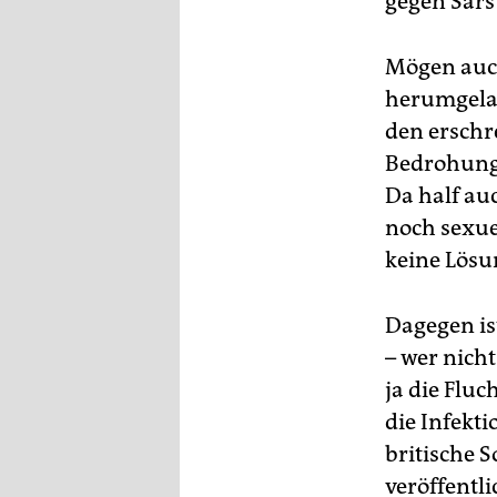
gegen Sars
Mögen auc
herumgelau
den erschr
Bedrohung 
Da half au
noch sexuel
keine Lösun
Dagegen is
– wer nich
ja die Fluc
die Infekt
britische S
veröffentli