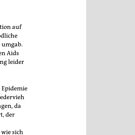
tion auf
dliche
e umgab.
en Aids
ng leider
e Epidemie
Federvieh
Tagen, da
t, der
 wie sich