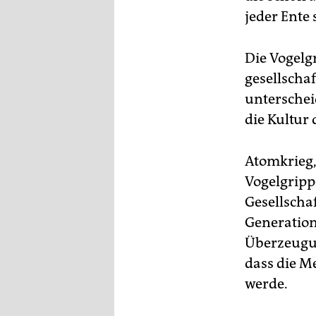
epaper login
jeder Ente 
Die Vogelg
gesellscha
unterschei
die Kultur
Atomkrieg,
Vogelgripp
Gesellschaf
Generation 
Überzeugun
dass die M
werde.