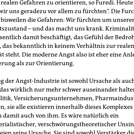
realen Gefahren zu orientieren, so Furedi. Heut
wir uns geradezu vor allem zu fürchten“. Die Furc
 bisweilen die Gefahren: Wir fürchten um unsere
szustand – und das macht uns krank. Kriminalitä
esentlich damit beschäftigt, das Gefühl der Bedr
, das bekanntlich in keinem Verhältnis zur reale
t steht. Die moderne Angst also ist eher eine Anl
erung als zur Orientierung.
g der Angst-Industrie ist sowohl Ursache als auch
as wirklich nur mehr schwer auseinander halten
litik, Versicherungsunternehmen, Pharmaindust
, sie alle existieren innerhalb dieses Komplexes
n damit auch von ihm. Es wäre natürlich ein
rialistischer, verschwörungstheoretischer Unsi
seien seine Ursache. Sie sind sowohl Verstärker di