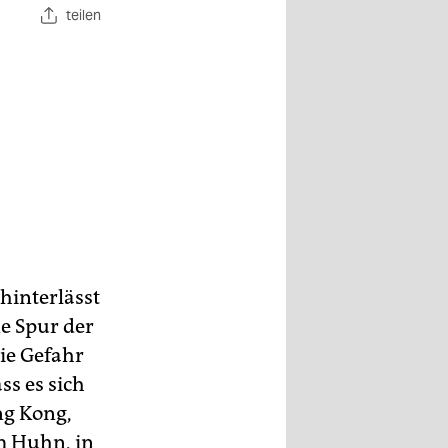
teilen
hinterlässt
ne Spur der
die Gefahr
ss es sich
ng Kong,
m Huhn, in