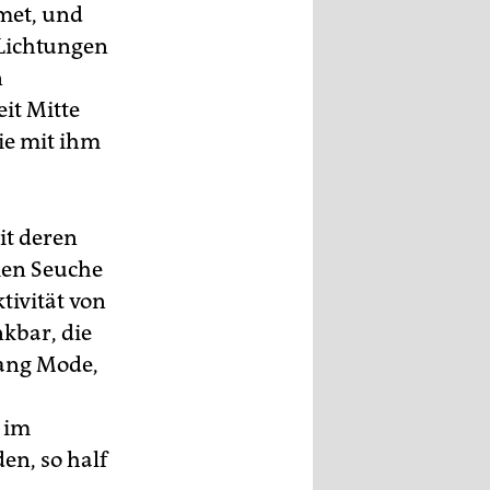
met, und
 Lichtungen
n
eit Mitte
ie mit ihm
it deren
men Seuche
tivität von
kbar, die
lang Mode,
 im
n, so half