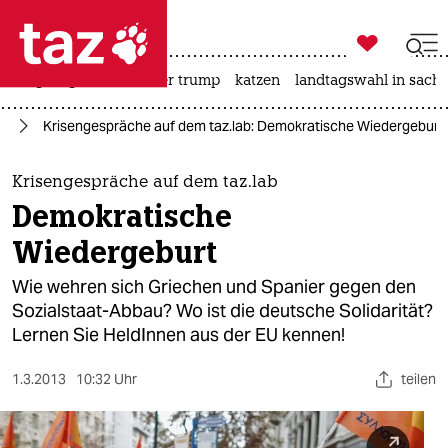

taz zahl ich
bergsteigen
usa unter trump
katzen
landtagswahl in sachs

taz zahl ich
26
Krisengespräche auf dem taz.lab: Demokratische Wiedergeburt
taz zahl ich
themen
Krisengespräche auf dem taz.lab
Demokratische
politik
Wiedergeburt
öko
Wie wehren sich Griechen und Spanier gegen den
Sozialstaat-Abbau? Wo ist die deutsche Solidarität?
gesellschaft
Lernen Sie HeldInnen aus der EU kennen!
kultur
1.3.2013
10:32 Uhr
teilen
sport