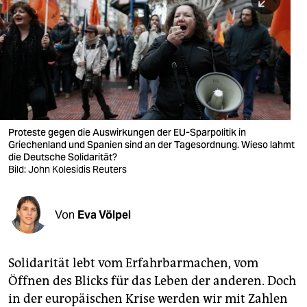
berlin
nord
wahrheit
verlag
verlag
Proteste gegen die Auswirkungen der EU-Sparpolitik in
Griechenland und Spanien sind an der Tagesordnung. Wieso lahmt
veranstaltungen
die Deutsche Solidarität?
Bild: John Kolesidis Reuters
shop
fragen & hilfe
Von
Eva Völpel
unterstützen
abo
Solidarität lebt vom Erfahrbarmachen, vom
Öffnen des Blicks für das Leben der anderen. Doch
genossenschaft
in der europäischen Krise werden wir mit Zahlen