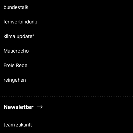
bundestalk
fernverbindung
klima update°
Mauerecho
Freie Rede
reingehen
Newsletter
team zukunft