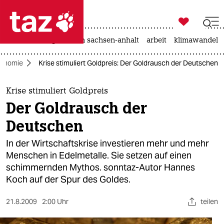

taz zahl ich
hitze
landtagswahl in sachsen-anhalt
arbeit
klimawandel

taz zahl ich
onomie
Krise stimuliert Goldpreis: Der Goldrausch der Deutschen
taz zahl ich
themen
Krise stimuliert Goldpreis
Der Goldrausch der
politik
Deutschen
öko
In der Wirtschaftskrise investieren mehr und mehr
Menschen in Edelmetalle. Sie setzen auf einen
gesellschaft
schimmernden Mythos. sonntaz-Autor Hannes
Koch auf der Spur des Goldes.
kultur
sport
21.8.2009
2:00 Uhr
teilen