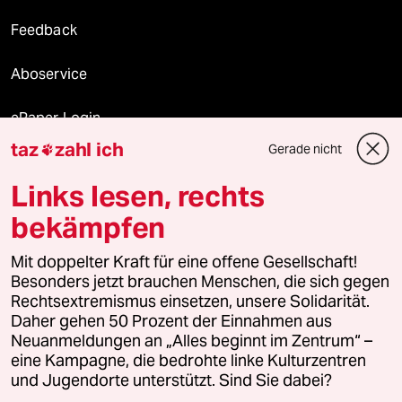
Feedback
Aboservice
ePaper Login
taz
zahl ich
Gerade nicht

Downloads für Abonnierende
Links lesen, rechts
bekämpfen
© 2026 taz Verlags und Vertriebs GmbH
Alle Rechte vorbehalten. Bei rechtlichen Fragen oder für Genehmigungen
Mit doppelter Kraft für eine offene Gesellschaft!
wenden Sie sich bitte an
lizenzen@taz.de
Besonders jetzt brauchen Menschen, die sich gegen
Rechtsextremismus einsetzen, unsere Solidarität.
Daher gehen 50 Prozent der Einnahmen aus
Feedback
Redaktionsstatut
Kommune-Richtlinien
KI-
Neuanmeldungen an „Alles beginnt im Zentrum“ –
eine Kampagne, die bedrohte linke Kulturzentren
Leitlinie
Informant
Datenschutz
Impressum
AGB
und Jugendorte unterstützt. Sind Sie dabei?