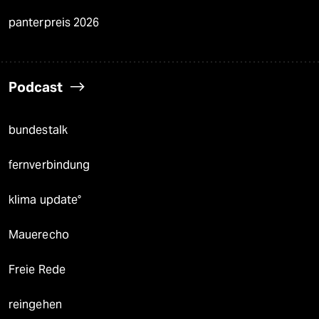
panterpreis 2026
Podcast
bundestalk
fernverbindung
klima update°
Mauerecho
Freie Rede
reingehen