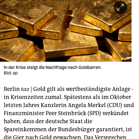
berlin
nord
wahrheit
verlag
verlag
veranstaltungen
In der Krise steigt die Nachfrage nach Goldbarren.
Bild: ap
shop
Berlin
taz
| Gold gilt als wertbeständigste Anlage -
fragen & hilfe
in Krisenzeiten zumal. Spätestens als im Oktober
unterstützen
letzten Jahres Kanzlerin Angela Merkel (CDU) und
Finanzminister Peer Steinbrück (SPD) verkündet
abo
haben, dass der deutsche Staat die
genossenschaft
Spareinkommen der Bundesbürger garantiert, ist
die Gier nach Gold gewachsen. Das Versprechen