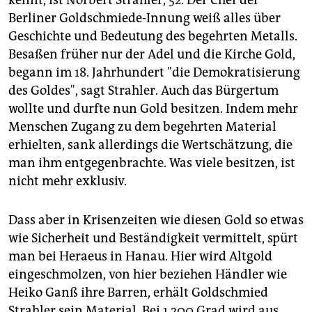
kennt, ist Norbert Strahler, 52. Der Chef der
Berliner Goldschmiede-Innung weiß alles über
Geschichte und Bedeutung des begehrten Metalls.
Besaßen früher nur der Adel und die Kirche Gold,
begann im 18. Jahrhundert "die Demokratisierung
des Goldes", sagt Strahler. Auch das Bürgertum
wollte und durfte nun Gold besitzen. Indem mehr
Menschen Zugang zu dem begehrten Material
erhielten, sank allerdings die Wertschätzung, die
man ihm entgegenbrachte. Was viele besitzen, ist
nicht mehr exklusiv.
Dass aber in Krisenzeiten wie diesen Gold so etwas
wie Sicherheit und Beständigkeit vermittelt, spürt
man bei Heraeus in Hanau. Hier wird Altgold
eingeschmolzen, von hier beziehen Händler wie
Heiko Ganß ihre Barren, erhält Goldschmied
Strahler sein Material. Bei 1.200 Grad wird aus