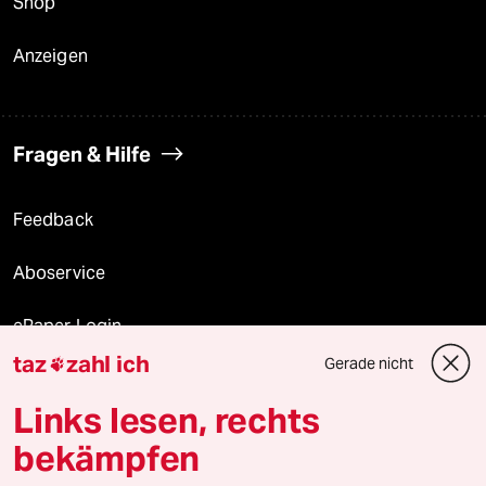
Shop
Anzeigen
Fragen & Hilfe
Feedback
Aboservice
ePaper Login
taz
zahl ich
Gerade nicht

Downloads für Abonnierende
Links lesen, rechts
bekämpfen
© 2026 taz Verlags und Vertriebs GmbH