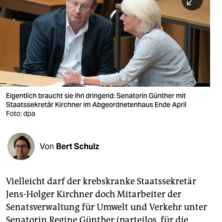
berlin
nord
wahrheit
verlag
verlag
Eigentlich braucht sie ihn dringend: Senatorin Günther mit
Staatssekretär Kirchner im Abgeordnetenhaus Ende April
veranstaltungen
Foto: dpa
shop
fragen & hilfe
Von
Bert Schulz
unterstützen
Vielleicht darf der krebskranke Staatssekretär
abo
Jens-Holger Kirchner doch Mitarbeiter der
genossenschaft
Senatsverwaltung für Umwelt und Verkehr unter
Senatorin Regine Günther (parteilos, für die