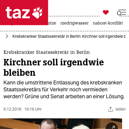

taz zahl ich
krieg in der ukraine
hitze
niedrigwasser
nahost-konflikt

taz zahl ich
in
Krebskranker Staatssekretär in Berlin: Kirchner soll irgendwie bl
taz zahl ich
themen
Krebskranker Staatssekretär in Berlin
Kirchner soll irgendwie
politik
bleiben
öko
Kann die umstrittene Entlassung des krebskranken
Staatssekretärs für Verkehr noch vermieden
gesellschaft
werden? Grüne und Senat arbeiten an einer Lösung.
kultur
9.12.2018
16:16 Uhr
teilen
sport