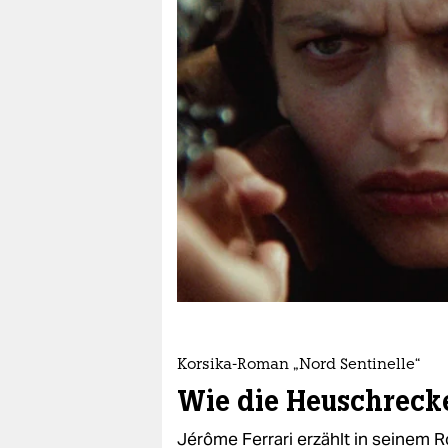
berlin
nord
wahrheit
verlag
verlag
veranstaltungen
shop
fragen & hilfe
unterstützen
Korsika-Roman „Nord Sentinelle“
abo
Wie die Heuschreck
genossenschaft
Jérôme Ferrari erzählt in seinem 