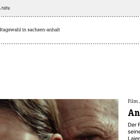
 hilfe
dtagswahl in sachsen-anhalt
Film
An
Der 
sein
Laie