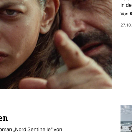
in de
Von
K
27.10
en
Roman „Nord Sentinelle“ von