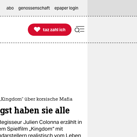
abo
genossenschaft
epaper login

taz zahl ich
taz zahl ich
 „Kingdom“ über korsische Mafia
gst haben sie alle
Regisseur Julien Colonna erzählt in
em Spielfilm „Kingdom“ mit
ndarstellern realistisch vom Leben