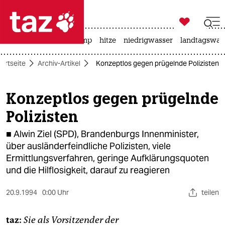

taz zahl ich
katzen
usa unter trump
hitze
niedrigwasser
landtagswahl

taz zahl ich
tartseite
Archiv-Artikel
Konzeptlos gegen prügelnde Polizisten
taz zahl ich
themen
Konzeptlos gegen prügelnde
Polizisten
politik
■ Alwin Ziel (SPD), Brandenburgs Innenminister,
öko
über ausländerfeindliche Polizisten, viele
Ermittlungsverfahren, geringe Aufklärungsquoten
gesellschaft
und die Hilflosigkeit, darauf zu reagieren
kultur
20.9.1994
0:00 Uhr
teilen
sport
taz:
Sie als Vorsitzender der