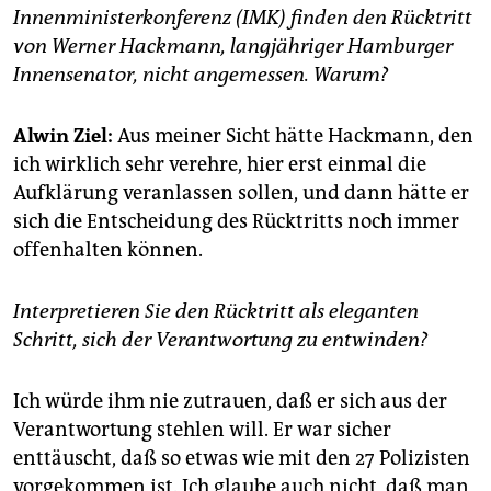
berlin
Innenministerkonferenz (IMK) finden den Rücktritt
von Werner Hackmann, langjähriger Hamburger
nord
Innensenator, nicht angemessen. Warum?
wahrheit
Alwin Ziel:
Aus meiner Sicht hätte Hackmann, den
verlag
ich wirklich sehr verehre, hier erst einmal die
Aufklärung veranlassen sollen, und dann hätte er
verlag
sich die Entscheidung des Rücktritts noch immer
veranstaltungen
offenhalten können.
shop
Interpretieren Sie den Rücktritt als eleganten
fragen & hilfe
Schritt, sich der Verantwortung zu entwinden?
unterstützen
Ich würde ihm nie zutrauen, daß er sich aus der
abo
Verantwortung stehlen will. Er war sicher
genossenschaft
enttäuscht, daß so etwas wie mit den 27 Polizisten
vorgekommen ist. Ich glaube auch nicht, daß man