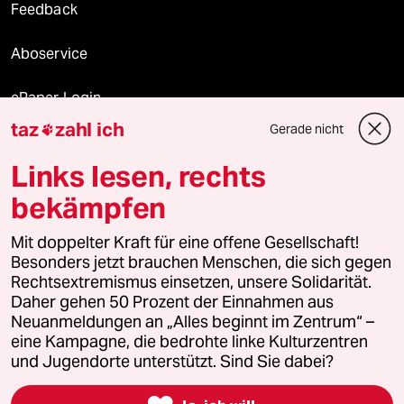
Feedback
Aboservice
ePaper Login
taz
zahl ich
Gerade nicht

Downloads für Abonnierende
Links lesen, rechts
bekämpfen
© 2026 taz Verlags und Vertriebs GmbH
Mit doppelter Kraft für eine offene Gesellschaft!
Alle Rechte vorbehalten. Bei rechtlichen Fragen oder für Genehmigungen
wenden Sie sich bitte an
lizenzen@taz.de
Besonders jetzt brauchen Menschen, die sich gegen
Rechtsextremismus einsetzen, unsere Solidarität.
Daher gehen 50 Prozent der Einnahmen aus
Feedback
Redaktionsstatut
Kommune-Richtlinien
KI-
Neuanmeldungen an „Alles beginnt im Zentrum“ –
eine Kampagne, die bedrohte linke Kulturzentren
Leitlinie
Informant
Datenschutz
Impressum
AGB
und Jugendorte unterstützt. Sind Sie dabei?
Seitenwende
Einwilligungen widerrufen (Ads)