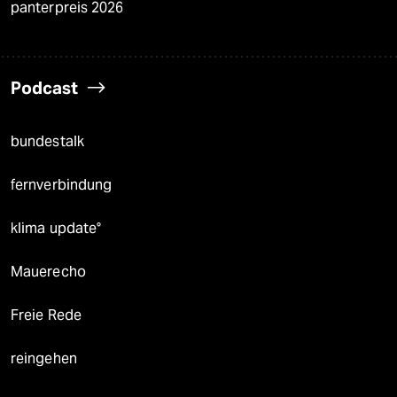
panterpreis 2026
Podcast
bundestalk
fernverbindung
klima update°
Mauerecho
Freie Rede
reingehen