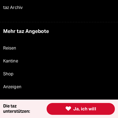
taz Archiv
Mehr taz Angebote
Reisen
Kantine
Shop
Anzeigen
Die taz

Ja, ich will
Fragen & Hilfe
unterstützen: