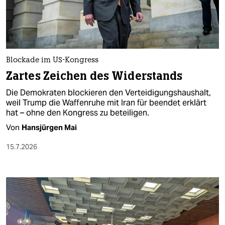
berlin
nord
wahrheit
Blockade im US-Kongress
verlag
Zartes Zeichen des Widerstands
verlag
Die Demokraten blockieren den Verteidigungshaushalt,
weil Trump die Waffenruhe mit Iran für beendet erklärt
veranstaltungen
hat – ohne den Kongress zu beteiligen.
shop
Von
Hansjürgen Mai
fragen & hilfe
15.7.2026
unterstützen
abo
genossenschaft