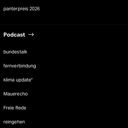
panterpreis 2026
Podcast
bundestalk
fernverbindung
klima update°
Mauerecho
Freie Rede
reingehen