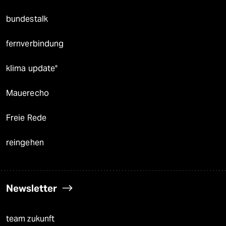
bundestalk
fernverbindung
klima update°
Mauerecho
Freie Rede
reingehen
Newsletter
team zukunft