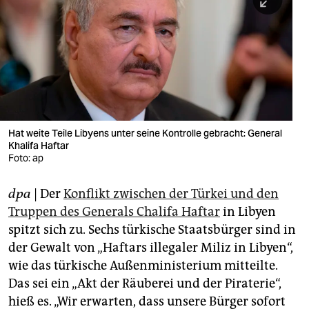
berlin
nord
wahrheit
verlag
verlag
Hat weite Teile Libyens unter seine Kontrolle gebracht: General
Khalifa Haftar
veranstaltungen
Foto: ap
shop
dpa
| Der
Konflikt zwischen der Türkei und den
fragen & hilfe
Truppen des Generals Chalifa Haftar
in Libyen
unterstützen
spitzt sich zu. Sechs türkische Staatsbürger sind in
der Gewalt von „Haftars illegaler Miliz in Libyen“,
abo
wie das türkische Außenministerium mitteilte.
Das sei ein „Akt der Räuberei und der Piraterie“,
genossenschaft
hieß es. „Wir erwarten, dass unsere Bürger sofort