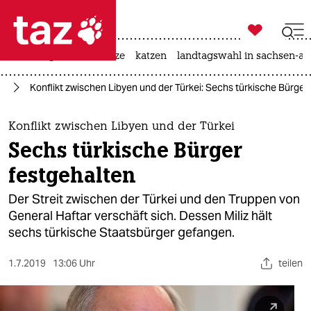

taz zahl ich
iran-krieg
ceuta
hitze
katzen
landtagswahl in sachsen-an

taz zahl ich
ka
Konflikt zwischen Libyen und der Türkei: Sechs türkische Bürger
taz zahl ich
themen
Konflikt zwischen Libyen und der Türkei
Sechs türkische Bürger
politik
festgehalten
öko
Der Streit zwischen der Türkei und den Truppen von
General Haftar verschäft sich. Dessen Miliz hält
gesellschaft
sechs türkische Staatsbürger gefangen.
kultur
1.7.2019
13:06 Uhr
teilen
sport