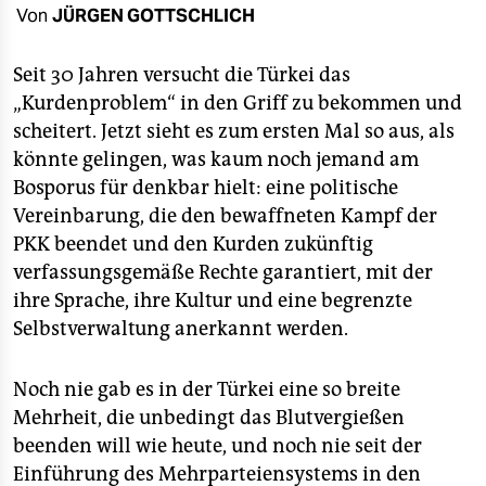
berlin
Von
JÜRGEN GOTTSCHLICH
nord
Seit 30 Jahren versucht die Türkei das
wahrheit
„Kurdenproblem“ in den Griff zu bekommen und
scheitert. Jetzt sieht es zum ersten Mal so aus, als
verlag
könnte gelingen, was kaum noch jemand am
Bosporus für denkbar hielt: eine politische
verlag
Vereinbarung, die den bewaffneten Kampf der
veranstaltungen
PKK beendet und den Kurden zukünftig
verfassungsgemäße Rechte garantiert, mit der
shop
ihre Sprache, ihre Kultur und eine begrenzte
fragen & hilfe
Selbstverwaltung anerkannt werden.
unterstützen
Noch nie gab es in der Türkei eine so breite
abo
Mehrheit, die unbedingt das Blutvergießen
beenden will wie heute, und noch nie seit der
genossenschaft
Einführung des Mehrparteiensystems in den