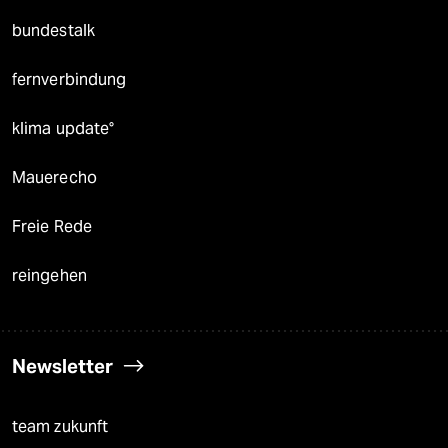
bundestalk
fernverbindung
klima update°
Mauerecho
Freie Rede
reingehen
Newsletter
team zukunft