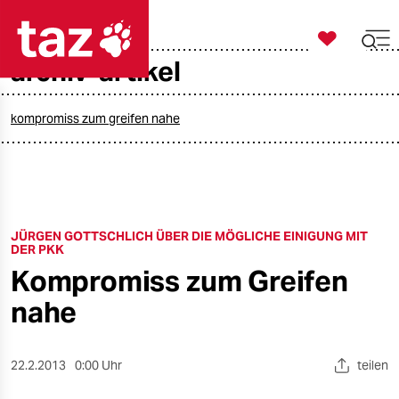

taz zahl ich
archiv-artikel

taz zahl ich
taz zahl ich
kompromiss zum greifen nahe
themen
politik
JÜRGEN GOTTSCHLICH ÜBER DIE MÖGLICHE EINIGUNG MIT
öko
DER PKK
Kompromiss zum Greifen
gesellschaft
nahe
kultur
sport
22.2.2013
0:00 Uhr
teilen