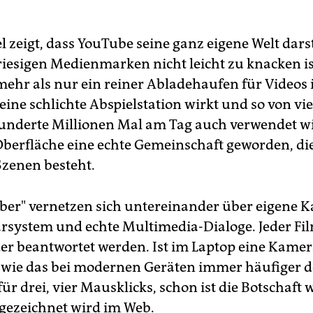
l zeigt, dass YouTube seine ganz eigene Welt darste
 riesigen Medienmarken nicht leicht zu knacken is
mehr als nur ein reiner Abladehaufen für Videos 
ine schlichte Abspielstation wirkt und so von vi
nderte Millionen Mal am Tag auch verwendet wir
Oberfläche eine echte Gemeinschaft geworden, di
Szenen besteht.
ber" vernetzen sich untereinander über eigene K
ystem und echte Multimedia-Dialoge. Jeder Fi
der beantwortet werden. Ist im Laptop eine Kame
 wie das bei modernen Geräten immer häufiger der
ür drei, vier Mausklicks, schon ist die Botschaft 
fgezeichnet wird im Web.