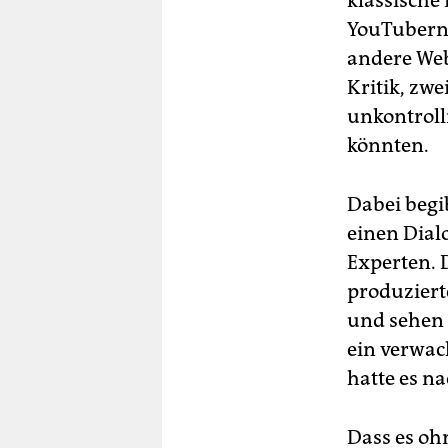
klassische 
YouTubern 
andere Webs
Kritik, zwe
unkontroll
könnten.
Dabei begi
einen Dialo
Experten. 
produzierte
und sehen 
ein verwack
hatte es n
Dass es oh