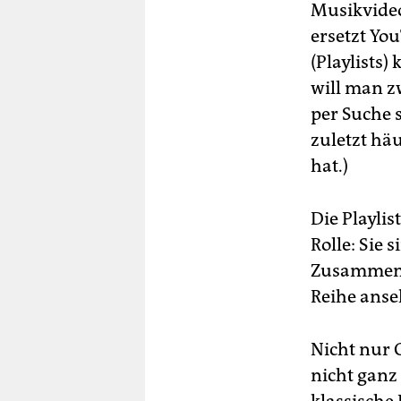
Musikvideo
ersetzt Yo
(Playlists
will man z
per Suche s
zuletzt h
hat.)
Die Playli
Rolle: Sie
Zusammenst
Reihe anse
Nicht nur 
nicht ganz