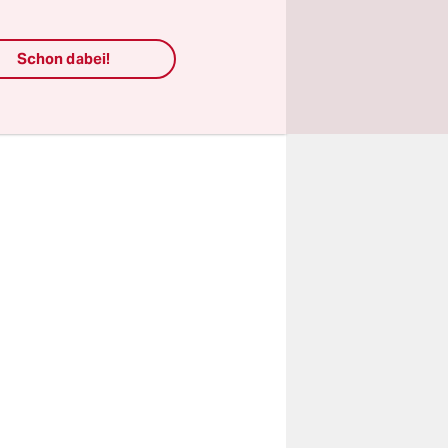
äßigkeit
ins Netz
Schon dabei!
andy-