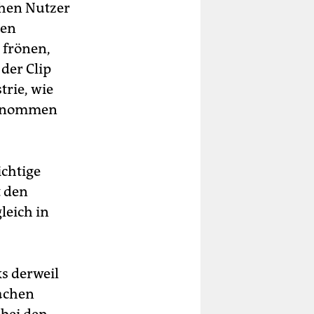
chen Nutzer
ten
 frönen,
der Clip
trie, wie
rgenommen
ichtige
t den
leich in
s derweil
achen