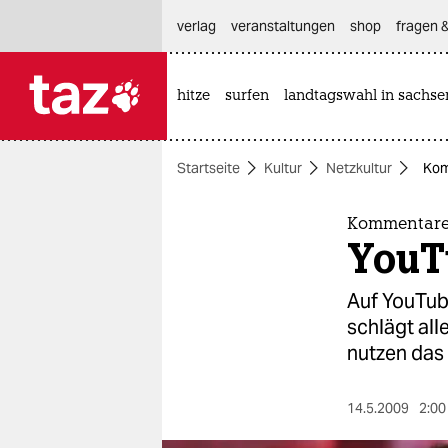
hautnavigation anspringen
hauptinhalt anspringen
footer anspringen
verlag
veranstaltungen
shop
fragen &
hitze
surfen
landtagswahl in sachse

taz zahl ich
taz zahl ich
Startseite
Kultur
Netzkultur
Kom
themen
politik
Kommentare,
YouT
öko
Auf YouTub
gesellschaft
schlägt all
nutzen das 
kultur
sport
14.5.2009
2:00