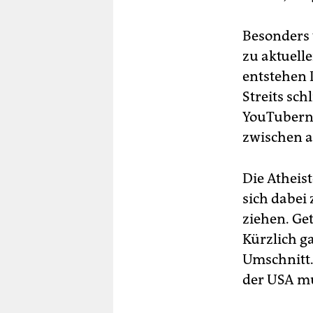
Besonders 
zu aktuell
entstehen 
Streits sc
YouTubern 
zwischen a
Die Atheis
sich dabei
ziehen. Ge
Kürzlich g
Umschnitt.
der USA mu