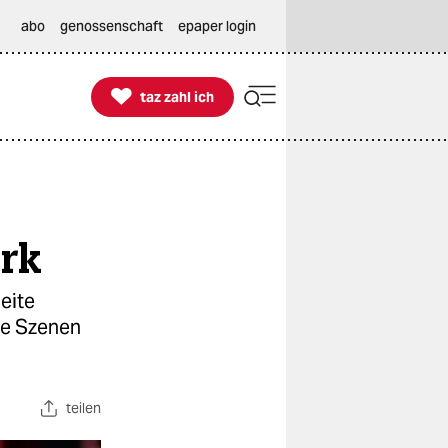
abo
genossenschaft
epaper login

taz zahl ich
taz zahl ich
erk
eite
se Szenen
teilen