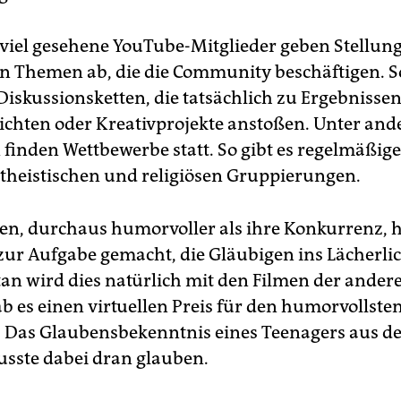
viel gesehene YouTube-Mitglieder geben Stell
en Themen ab, die die Community beschäftigen. S
Diskussionsketten, die tatsächlich zu Ergebnisse
hlichten oder Kreativprojekte anstoßen. Unter and
finden Wettbewerbe statt. So gibt es regelmäßige
theistischen und religiösen Gruppierungen.
ten, durchaus humorvoller als ihre Konkurrenz, 
 zur Aufgabe gemacht, die Gläubigen ins Lächerli
tan wird dies natürlich mit den Filmen der ander
ab es einen virtuellen Preis für den humorvollste
 Das Glaubensbekenntnis eines Teenagers aus 
sste dabei dran glauben.