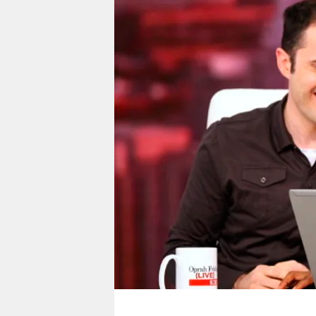
berlin
nord
wahrheit
verlag
verlag
veranstaltungen
shop
fragen & hilfe
unterstützen
abo
genossenschaft