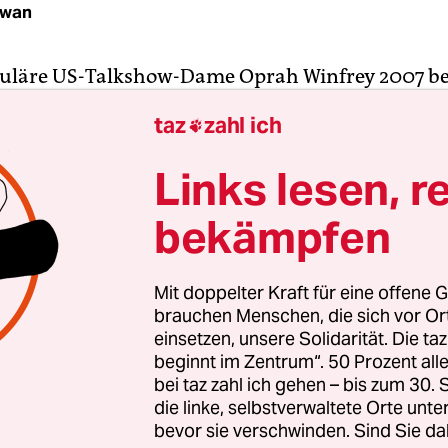
hwan
puläre US-Talkshow-Dame Oprah Winfrey 2007 be
ouTube einzusteigen und einen eigenen Kanal zu 
taz
zahl ich

dienrummel enorm: Ein Fernsehstar direkt auf 
Video-Plattform, das konnte doch nur ein Gewinn
Links lesen, r
wurde erstaunlich schnell klar, dass das Gegenteil
bekämpfen
 wurde zwar auf der viel geklickten Homepage 
s auch viel gesehen, doch die Community war n
Mit doppelter Kraft für eine offene G
brauchen Menschen, die sich vor O
 Die meist aalglatt produzierten Beiträge wirkte
einsetzen, unsere Solidarität. Die ta
beginnt im Zentrum“. 50 Prozent a
bung und fielen damit voll aus dem Rahmen. I
bei taz zahl ich gehen – bis zum 30
ie Promitalkerin im Vergleich zu ihren Millionen
die linke, selbstverwaltete Orte unte
n YouTube-Abrufzahlen im Tausender- bis
bevor sie verschwinden. Sind Sie da