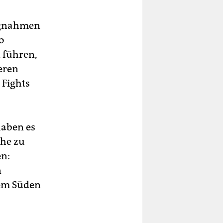
ungnahmen
o
n führen,
eren
 Fights
haben es
che zu
en:
n
dem Süden