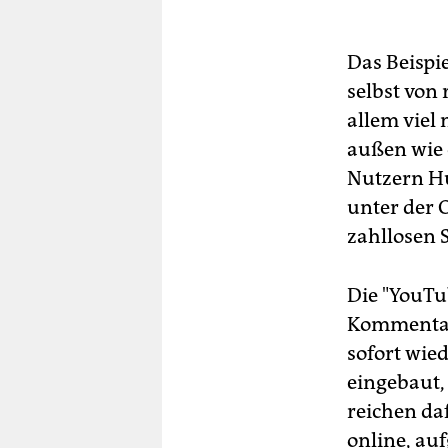
Das Beispie
selbst von
allem viel 
außen wie e
Nutzern Hu
unter der 
zahllosen 
Die "YouTu
Kommentars
sofort wie
eingebaut,
reichen daf
online, au