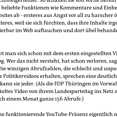
Einsteigerfehler. So schalten sie von vorne herein
beliebte Funktionen wie Kommentare und Einbe
ites ab - ersteres aus Angst vor all zu harscher ö
iteres, weil sie sich fürchten, dass ihre Inhalte i
ierbar im Web auftauchen und dort übel behand
bt man sich schon mit dem ersten eingestellten V
g. Wer das nicht versteht, hat schon verloren, sa
Die winzigen Abrufzahlen, die schlecht und unp
 Politikervideos erhalten, sprechen eine deutlich
kann sie jeder. (Als die FDP Thüringen im Vorw
eltes Video von ihrem Landesparteitag ins Netz st
ach einem Monat ganze 156 Abrufe.)
ne funktionierende YouTube-Präsenz eigentlich 