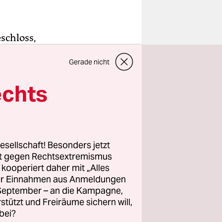
schloss,
eröffnen,
Gerade nicht
der
er sein.
echts
 der Fall
beworben
ur wenig
esellschaft! Besonders jetzt
rt gegen Rechtsextremismus
n wie
z kooperiert daher mit „Alles
ller Einnahmen aus Anmeldungen
nzwischen
. September – an die Kampagne,
quoten im
rstützt und Freiräume sichern will,
bei?