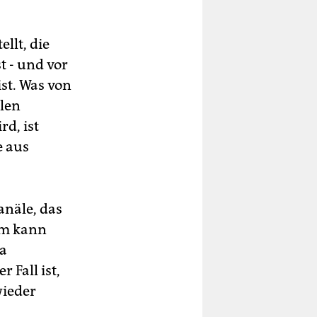
llt, die
t - und vor
ist. Was von
elen
d, ist
e aus
anäle, das
lm kann
ra
 Fall ist,
wieder