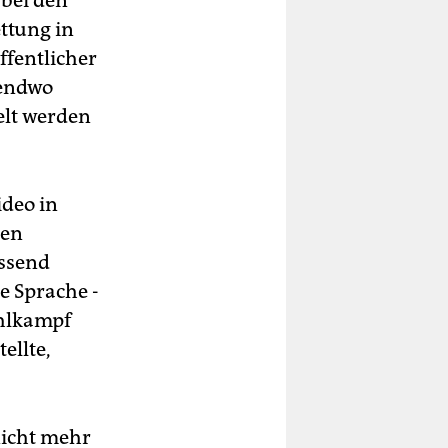
 bei den
ttung in
ffentlicher
rgendwo
elt werden
ideo in
gen
assend
e Sprache -
ahlkampf
ellte,
nicht mehr