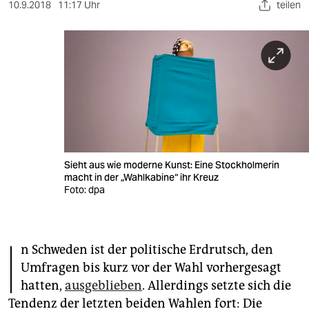
berlin
10.9.2018
11:17 Uhr
teilen
nord
wahrheit
verlag
verlag
veranstaltungen
Sieht aus wie moderne Kunst: Eine Stockholmerin
shop
macht in der „Wahlkabine“ ihr Kreuz
Foto: dpa
fragen & hilfe
unterstützen
I
n Schweden ist der politische Erdrutsch, den
abo
Umfragen bis kurz vor der Wahl vorhergesagt
genossenschaft
hatten,
ausgeblieben
. Allerdings setzte sich die
Tendenz der letzten beiden Wahlen fort: Die