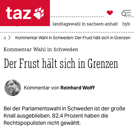

taz zahl ich
niedrigwasser
rente
landtagswahl in sachsen-anhalt
hybri

taz zahl ich
opa
Kommentar Wahl in Schweden: Der Frust hält sich in Grenzen
taz zahl ich
Kommentar Wahl in Schweden
themen
Der Frust hält sich in Grenzen
politik
öko
Kommentar von
Reinhard Wolff
gesellschaft
kultur
Bei der Parlamentswahl in Schweden ist der große
Knall ausgeblieben. 82,4 Prozent haben die
sport
Rechtspopulisten nicht gewählt.