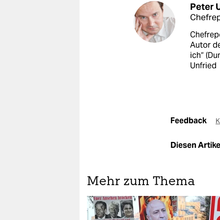
Peter 
Chefrep
Chefrep
Autor d
ich“ (Du
Unfried
Feedback
K
Diesen Artikel
Mehr zum Thema