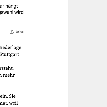
ar, hängt
gswahl wird
teilen
Niederlage
Stuttgart
rsteht,
ch mehr
in. Sie
at, weil