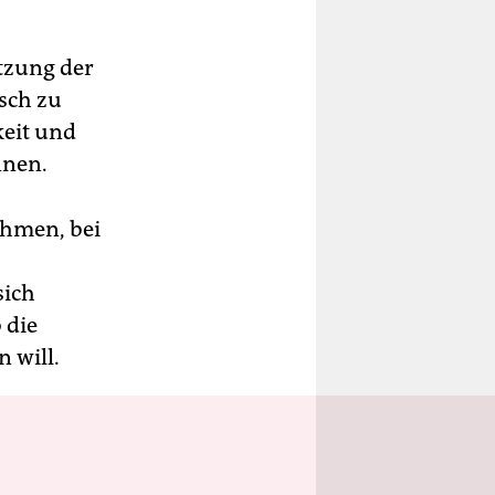
etzung der
sch zu
keit und
nnen.
ehmen, bei
sich
 die
 will.