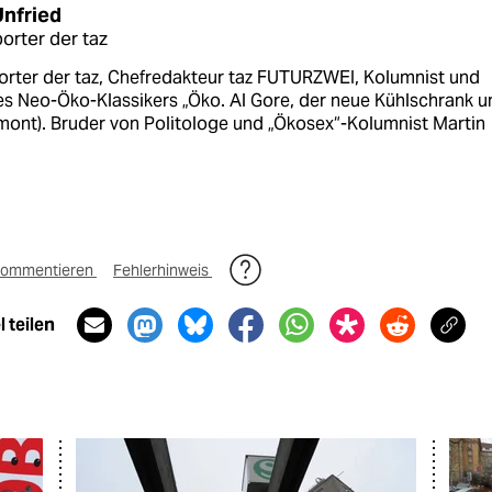
Unfried
orter der taz
orter der taz, Chefredakteur taz FUTURZWEI, Kolumnist und
es Neo-Öko-Klassikers „Öko. Al Gore, der neue Kühlschrank u
mont). Bruder von Politologe und „Ökosex“-Kolumnist Martin
ommentieren
Fehlerhinweis
 teilen