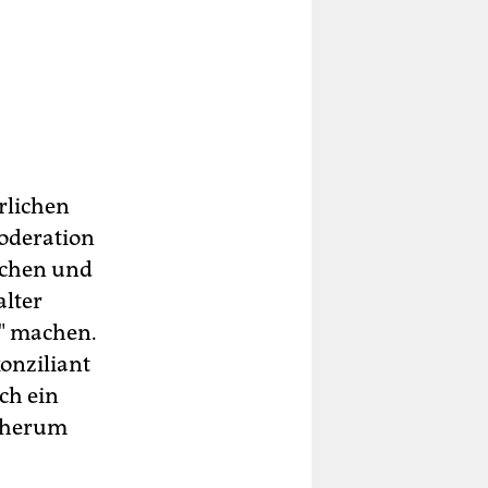
rlichen
oderation
uchen und
alter
t" machen.
onziliant
ch ein
f herum