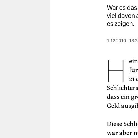
berlin
War es das 
nord
viel davon
es zeigen.
wahrheit
verlag
1.12.2010
18:2
H
verlag
ein
veranstaltungen
für
shop
21 
Schlichters
fragen & hilfe
dass ein g
unterstützen
Geld ausgi
abo
Diese Schl
genossenschaft
war aber m