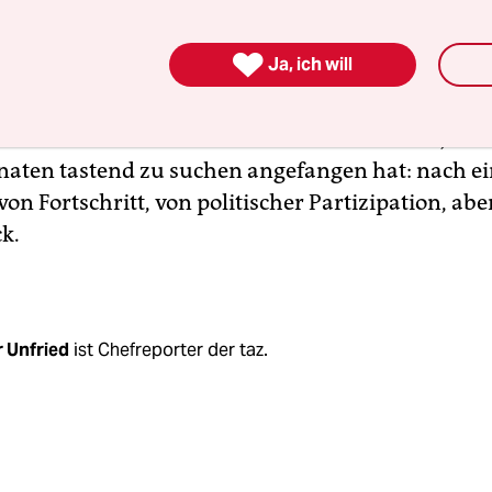

Ja, ich will
ist nun: Wars das? Das hängt weniger von den Gr
avon, was in dieser "neuen" Bürgerbewegung tat
 nicht nur einen Tiefbahnhof verhindern will, so
naten tastend zu suchen angefangen hat: nach e
von Fortschritt, von politischer Partizipation, ab
k.
r Unfried
ist Chefreporter der taz.