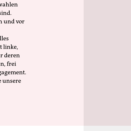
wahlen
sind.
h und vor
lles
 linke,
ür deren
n, frei
ngagement.
e unsere