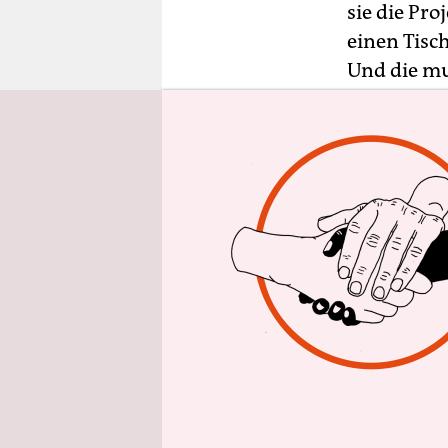
epaper login
sie die Pr
einen Tisc
Und die mu
Streit vers