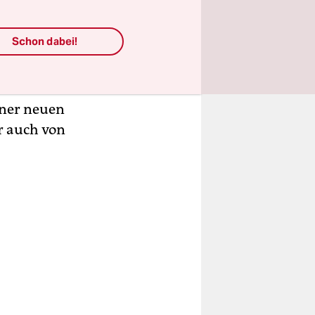
Schon dabei!
ünen ab
sächlich
ndern in den
iner neuen
er auch von