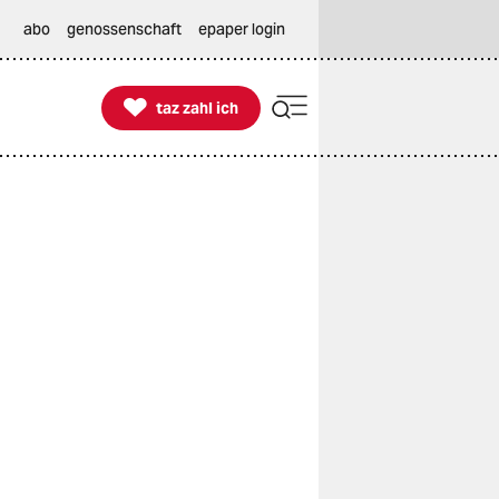
abo
genossenschaft
epaper login

taz zahl ich
taz zahl ich